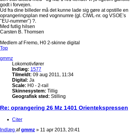
godt i forvejen.
Ud fra dine billeder må det kunne lade sig gøre at opstille en
oprangeringsplan med vognnumre (gl. CIWL-nr. og VSOE's
"EU-nummer") ?.
Med futlig hilsen
Carsten B. Thomsen
Medlem af Fremo, H0 2-skinne digital
Top
gmmz
Lokomotivfører
Indlæg:
1577
Tilmeldt:
09 aug 2011, 11:34
Digital:
Ja
Scale:
H0 - 2-rail
Skinnesystem:
Tillig
Geografisk sted:
Stilling
Re: oprangering 26 Mz 1401 Orientekspressen
Citer
Indlæg
af
gmmz
»
11 apr 2013, 20:41