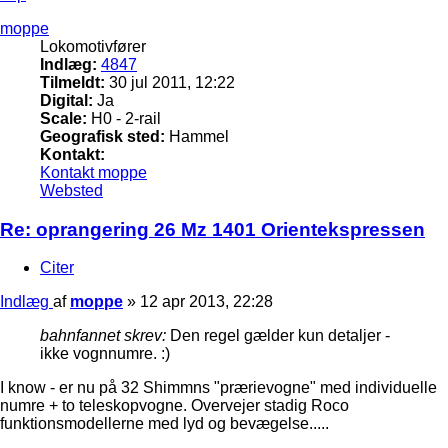
moppe
Lokomotivfører
Indlæg:
4847
Tilmeldt:
30 jul 2011, 12:22
Digital:
Ja
Scale:
H0 - 2-rail
Geografisk sted:
Hammel
Kontakt:
Kontakt moppe
Websted
Re: oprangering 26 Mz 1401 Orientekspressen
Citer
Indlæg
af
moppe
»
12 apr 2013, 22:28
bahnfannet skrev:
Den regel gælder kun detaljer -
ikke vognnumre. :)
I know - er nu på 32 Shimmns "prærievogne" med individuelle
numre + to teleskopvogne. Overvejer stadig Roco
funktionsmodellerne med lyd og bevægelse.....