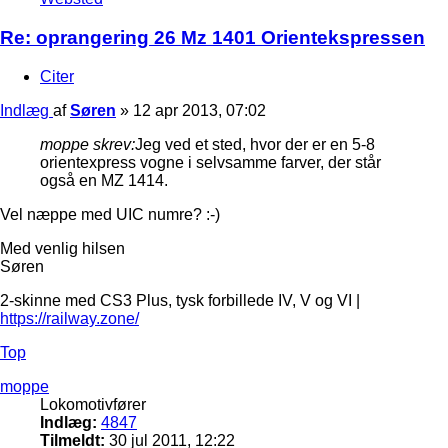
Re: oprangering 26 Mz 1401 Orientekspressen
Citer
Indlæg
af
Søren
»
12 apr 2013, 07:02
moppe skrev:
Jeg ved et sted, hvor der er en 5-8
orientexpress vogne i selvsamme farver, der står
også en MZ 1414.
Vel næppe med UIC numre? :-)
Med venlig hilsen
Søren
2-skinne med CS3 Plus, tysk forbillede IV, V og VI |
https://railway.zone/
Top
moppe
Lokomotivfører
Indlæg:
4847
Tilmeldt:
30 jul 2011, 12:22