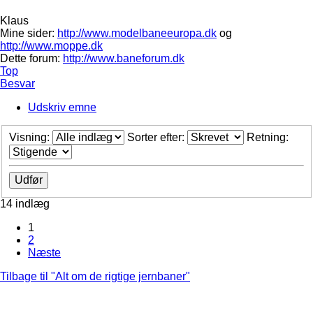
Klaus
Mine sider:
http://www.modelbaneeuropa.dk
og
http://www.moppe.dk
Dette forum:
http://www.baneforum.dk
Top
Besvar
Udskriv emne
Visning:
Sorter efter:
Retning:
14 indlæg
1
2
Næste
Tilbage til "Alt om de rigtige jernbaner"