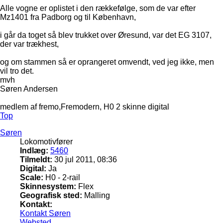
Alle vogne er oplistet i den rækkefølge, som de var efter
Mz1401 fra Padborg og til København,
i går da toget så blev trukket over Øresund, var det EG 3107,
der var trækhest,
og om stammen så er oprangeret omvendt, ved jeg ikke, men
vil tro det.
mvh
Søren Andersen
medlem af fremo,Fremodern, H0 2 skinne digital
Top
Søren
Lokomotivfører
Indlæg:
5460
Tilmeldt:
30 jul 2011, 08:36
Digital:
Ja
Scale:
H0 - 2-rail
Skinnesystem:
Flex
Geografisk sted:
Malling
Kontakt:
Kontakt Søren
Websted