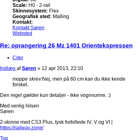
Scale:
H0 - 2-rail
Skinnesystem:
Flex
Geografisk sted:
Malling
Kontakt:
Kontakt Søren
Websted
Re: oprangering 26 Mz 1401 Orientekspressen
Citer
Indlæg
af
Søren
»
12 apr 2013, 22:10
moppe skrev:
Nej, men på 60 cm kan du ikke kende
forskel.
Den regel gælder kun detaljer - ikke vognnumre. :)
Med venlig hilsen
Søren
2-skinne med CS3 Plus, tysk forbillede IV, V og VI |
https://railway.zone/
Top