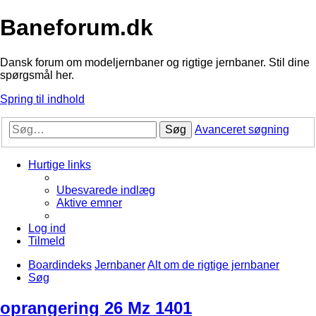
Baneforum.dk
Dansk forum om modeljernbaner og rigtige jernbaner. Stil dine
spørgsmål her.
Spring til indhold
Søg
Avanceret søgning
Hurtige links
Ubesvarede indlæg
Aktive emner
Log ind
Tilmeld
Boardindeks
Jernbaner
Alt om de rigtige jernbaner
Søg
oprangering 26 Mz 1401