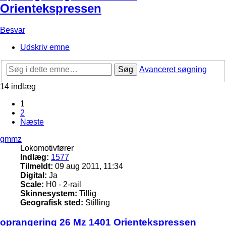
Orientekspressen
Besvar
Udskriv emne
Søg
Avanceret søgning
14 indlæg
1
2
Næste
gmmz
Lokomotivfører
Indlæg:
1577
Tilmeldt:
09 aug 2011, 11:34
Digital:
Ja
Scale:
H0 - 2-rail
Skinnesystem:
Tillig
Geografisk sted:
Stilling
oprangering 26 Mz 1401 Orientekspressen