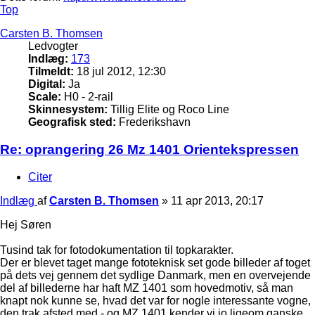
Top
Carsten B. Thomsen
Ledvogter
Indlæg:
173
Tilmeldt:
18 jul 2012, 12:30
Digital:
Ja
Scale:
H0 - 2-rail
Skinnesystem:
Tillig Elite og Roco Line
Geografisk sted:
Frederikshavn
Re: oprangering 26 Mz 1401 Orientekspressen
Citer
Indlæg
af
Carsten B. Thomsen
»
11 apr 2013, 20:17
Hej Søren
Tusind tak for fotodokumentation til topkarakter.
Der er blevet taget mange fototeknisk set gode billeder af toget
på dets vej gennem det sydlige Danmark, men en overvejende
del af billederne har haft MZ 1401 som hovedmotiv, så man
knapt nok kunne se, hvad det var for nogle interessante vogne,
den trak afsted med - og MZ 1401 kender vi jo ligeom ganske