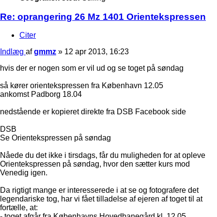
Re: oprangering 26 Mz 1401 Orientekspressen
Citer
Indlæg
af
gmmz
»
12 apr 2013, 16:23
hvis der er nogen som er vil ud og se toget på søndag
så kører orientekspressen fra København 12.05
ankomst Padborg 18.04
nedstående er kopieret direkte fra DSB Facebook side
DSB
Se Orientekspressen på søndag
Nåede du det ikke i tirsdags, får du muligheden for at opleve
Orientekspressen på søndag, hvor den sætter kurs mod
Venedig igen.
Da rigtigt mange er interesserede i at se og fotografere det
legendariske tog, har vi fået tilladelse af ejeren af toget til at
fortælle, at:
- toget afgår fra Københavns Hovedbanegård kl. 12.05