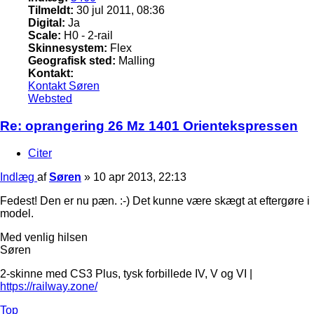
Tilmeldt:
30 jul 2011, 08:36
Digital:
Ja
Scale:
H0 - 2-rail
Skinnesystem:
Flex
Geografisk sted:
Malling
Kontakt:
Kontakt Søren
Websted
Re: oprangering 26 Mz 1401 Orientekspressen
Citer
Indlæg
af
Søren
»
10 apr 2013, 22:13
Fedest! Den er nu pæn. :-) Det kunne være skægt at eftergøre i
model.
Med venlig hilsen
Søren
2-skinne med CS3 Plus, tysk forbillede IV, V og VI |
https://railway.zone/
Top