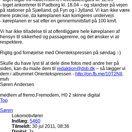
- toget ankommer til Padborg kl. 18.04 – og standser på vejen
på stationer på Sjælland, på Fyn og i Jylland. Vi kan ikke være
mere præcise, da køreplanen kan korrigeres undervejs
- køreplanen er sat efter en gennemsnitsfart på 100 km/t.
Vi har ikke tilladelse til at offentliggøre hele køreplanen af
hensyn til sikkerhed og passagererne, og det ønsker vi at
respektere.
Rigtig god fornøjelse med Orientekspressen på søndag :-)
Skulle du have lyst til at dele dine fotos med andre her på
siden, kan du maile dem til
redaktion@dsb.dk
– så lægger vi
dem i albummet Orientekspressen -
http://on.fb.me/10T2NII
.
mvh
Søren Andersen
medlem af fremo,Fremodern, H0 2 skinne digital
Top
Søren
Lokomotivfører
Indlæg:
5460
Tilmeldt:
30 jul 2011, 08:36
Digital:
Ja