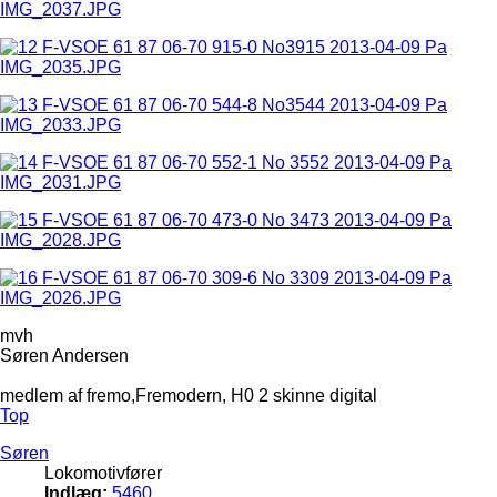
mvh
Søren Andersen
medlem af fremo,Fremodern, H0 2 skinne digital
Top
Søren
Lokomotivfører
Indlæg:
5460