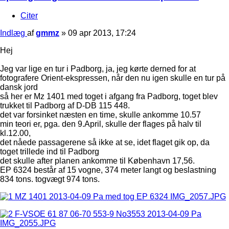
Citer
Indlæg
af
gmmz
»
09 apr 2013, 17:24
Hej
Jeg var lige en tur i Padborg, ja, jeg kørte derned for at
fotografere Orient-ekspressen, når den nu igen skulle en tur på
dansk jord
så her er Mz 1401 med toget i afgang fra Padborg, toget blev
trukket til Padborg af D-DB 115 448.
det var forsinket næsten en time, skulle ankomme 10.57
min teori er, pga. den 9.April, skulle der flages på halv til
kl.12.00,
det nåede passagerene så ikke at se, idet flaget gik op, da
toget trillede ind til Padborg
det skulle after planen ankomme til København 17,56.
EP 6324 består af 15 vogne, 374 meter langt og beslastning
834 tons. togvægt 974 tons.