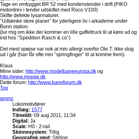
Tage en ombygget BR 52 med kondenstender i drift (PIKO
motordrev i tender udskiftet med Roco V100)
Skifte defekte lysarmaturer.
"Udtænke store planer" for yderligere liv i arkaderne under
Bonn station.
(lur mig om ikke der kommer en lille gaffeltruck til at køre ud og
ind hos "Spedition Rasch & co")
Det mest spøjse var nok at min allergi overfor Ole T. ikke slog
ud i går (han får ofte min "springfinger" til at komme frem).
Klaus
Mine sider:
http://www.modelbaneeuropa.dk
og
http://www.moppe.dk
Dette forum:
http://www.baneforum.dk
Top
gmmz
Lokomotivfører
Indlæg:
1577
Tilmeldt:
09 aug 2011, 11:34
Digital:
Ja
Scale:
H0 - 2-rail
Skinnesystem:
Tillig
Geografisk sted:
Stilling