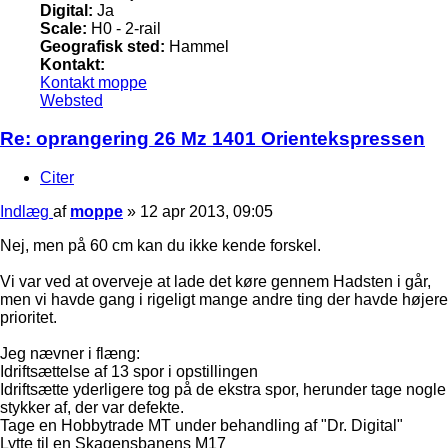
Digital:
Ja
Scale:
H0 - 2-rail
Geografisk sted:
Hammel
Kontakt:
Kontakt moppe
Websted
Re: oprangering 26 Mz 1401 Orientekspressen
Citer
Indlæg
af
moppe
»
12 apr 2013, 09:05
Nej, men på 60 cm kan du ikke kende forskel.
Vi var ved at overveje at lade det køre gennem Hadsten i går,
men vi havde gang i rigeligt mange andre ting der havde højere
prioritet.
Jeg nævner i flæng:
Idriftsættelse af 13 spor i opstillingen
Idriftsætte yderligere tog på de ekstra spor, herunder tage nogle
stykker af, der var defekte.
Tage en Hobbytrade MT under behandling af "Dr. Digital"
Lytte til en Skagensbanens M17