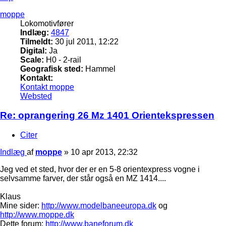
moppe
Lokomotivfører
Indlæg:
4847
Tilmeldt:
30 jul 2011, 12:22
Digital:
Ja
Scale:
H0 - 2-rail
Geografisk sted:
Hammel
Kontakt:
Kontakt moppe
Websted
Re: oprangering 26 Mz 1401 Orientekspressen
Citer
Indlæg
af
moppe
»
10 apr 2013, 22:32
Jeg ved et sted, hvor der er en 5-8 orientexpress vogne i
selvsamme farver, der står også en MZ 1414....
Klaus
Mine sider:
http://www.modelbaneeuropa.dk
og
http://www.moppe.dk
Dette forum:
http://www.baneforum.dk