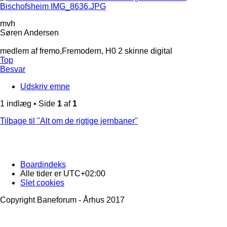
mvh
Søren Andersen
medlem af fremo,Fremodern, H0 2 skinne digital
Top
Besvar
Udskriv emne
1 indlæg • Side
1
af
1
Tilbage til "Alt om de rigtige jernbaner"
Boardindeks
Alle tider er
UTC+02:00
Slet cookies
Copyright Baneforum - Århus 2017