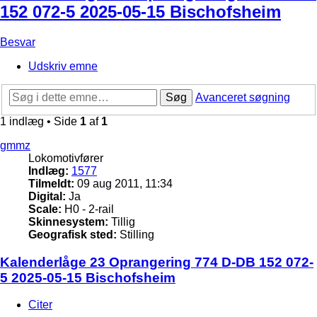
152 072-5 2025-05-15 Bischofsheim
Besvar
Udskriv emne
Søg
Avanceret søgning
1 indlæg • Side
1
af
1
gmmz
Lokomotivfører
Indlæg:
1577
Tilmeldt:
09 aug 2011, 11:34
Digital:
Ja
Scale:
H0 - 2-rail
Skinnesystem:
Tillig
Geografisk sted:
Stilling
Kalenderlåge 23 Oprangering 774 D-DB 152 072-
5 2025-05-15 Bischofsheim
Citer