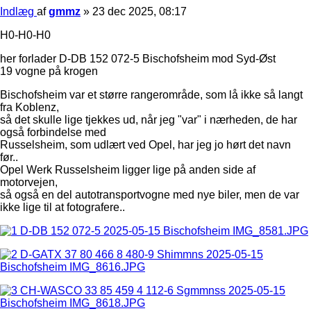
Indlæg
af
gmmz
»
23 dec 2025, 08:17
H0-H0-H0
her forlader D-DB 152 072-5 Bischofsheim mod Syd-Øst
19 vogne på krogen
Bischofsheim var et større rangerområde, som lå ikke så langt
fra Koblenz,
så det skulle lige tjekkes ud, når jeg "var" i nærheden, de har
også forbindelse med
Russelsheim, som udlært ved Opel, har jeg jo hørt det navn
før..
Opel Werk Russelsheim ligger lige på anden side af
motorvejen,
så også en del autotransportvogne med nye biler, men de var
ikke lige til at fotografere..