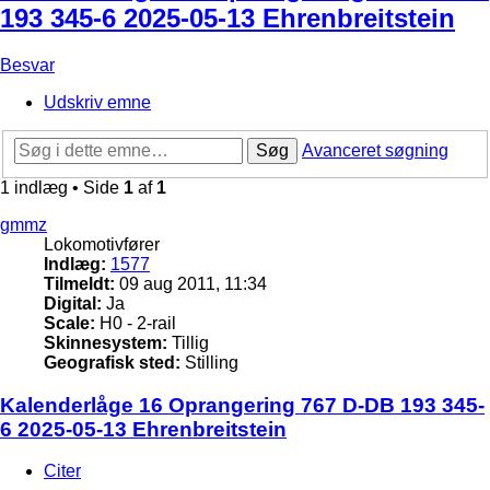
193 345-6 2025-05-13 Ehrenbreitstein
Besvar
Udskriv emne
Søg
Avanceret søgning
1 indlæg • Side
1
af
1
gmmz
Lokomotivfører
Indlæg:
1577
Tilmeldt:
09 aug 2011, 11:34
Digital:
Ja
Scale:
H0 - 2-rail
Skinnesystem:
Tillig
Geografisk sted:
Stilling
Kalenderlåge 16 Oprangering 767 D-DB 193 345-
6 2025-05-13 Ehrenbreitstein
Citer