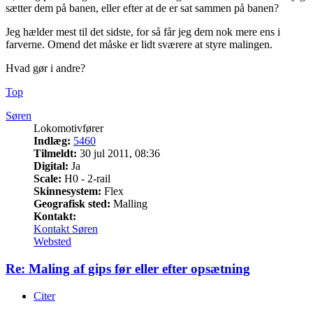
sætter dem på banen, eller efter at de er sat sammen på banen?
Jeg hælder mest til det sidste, for så får jeg dem nok mere ens i
farverne. Omend det måske er lidt sværere at styre malingen.
Hvad gør i andre?
Top
Søren
Lokomotivfører
Indlæg:
5460
Tilmeldt:
30 jul 2011, 08:36
Digital:
Ja
Scale:
H0 - 2-rail
Skinnesystem:
Flex
Geografisk sted:
Malling
Kontakt:
Kontakt Søren
Websted
Re: Maling af gips før eller efter opsætning
Citer