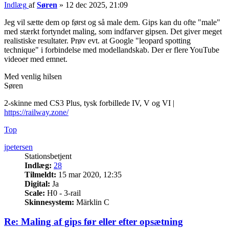
Indlæg
af
Søren
»
12 dec 2025, 21:09
Jeg vil sætte dem op først og så male dem. Gips kan du ofte "male"
med stærkt fortyndet maling, som indfarver gipsen. Det giver meget
realistiske resultater. Prøv evt. at Google "leopard spotting
technique" i forbindelse med modellandskab. Der er flere YouTube
videoer med emnet.
Med venlig hilsen
Søren
2-skinne med CS3 Plus, tysk forbillede IV, V og VI |
https://railway.zone/
Top
jpetersen
Stationsbetjent
Indlæg:
28
Tilmeldt:
15 mar 2020, 12:35
Digital:
Ja
Scale:
H0 - 3-rail
Skinnesystem:
Märklin C
Re: Maling af gips før eller efter opsætning