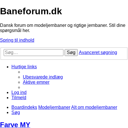
Baneforum.dk
Dansk forum om modeljernbaner og rigtige jernbaner. Stil dine
spørgsmål her.
Spring til indhold
Søg
Avanceret søgning
Hurtige links
Ubesvarede indlæg
Aktive emner
Log ind
Tilmeld
Boardindeks
Modeljernbaner
Alt om modeljernbaner
Søg
Farve MY