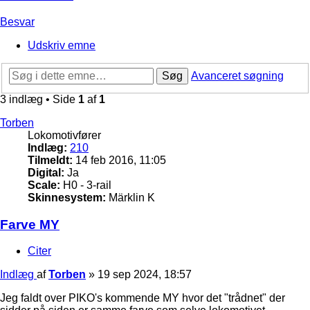
Besvar
Udskriv emne
Søg
Avanceret søgning
3 indlæg • Side
1
af
1
Torben
Lokomotivfører
Indlæg:
210
Tilmeldt:
14 feb 2016, 11:05
Digital:
Ja
Scale:
H0 - 3-rail
Skinnesystem:
Märklin K
Farve MY
Citer
Indlæg
af
Torben
»
19 sep 2024, 18:57
Jeg faldt over PIKO's kommende MY hvor det "trådnet" der