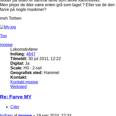
sidder på siden er samme farve som selve lokomotivet.
Men plejer de ikke være enten grå som taget ? Eller var de den
farve på nogle maskiner?
mvh Torben
Top
moppe
Lokomotivfører
Indlæg:
4847
Tilmeldt:
30 jul 2011, 12:22
Digital:
Ja
Scale:
H0 - 2-rail
Geografisk sted:
Hammel
Kontakt:
Kontakt moppe
Websted
Re: Farve MY
Citer
Indlæg
af
moppe
»
19 sep 2024, 22:34