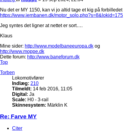
Nu det er MY 1150, kan vi jo altid tage et kig på forbilledet
https://www.jernbanen.dk/motor_solo.php?s=8&lokid=175
Jeg syntes det ligner at nettet er sort….
Klaus
Mine sider:
http://www.modelbaneeuropa.dk
og
http://www.moppe.dk
Dette forum:
http://www.baneforum.dk
Top
Torben
Lokomotivfører
Indlæg:
210
Tilmeldt:
14 feb 2016, 11:05
Digital:
Ja
Scale:
H0 - 3-rail
Skinnesystem:
Märklin K
Re: Farve MY
Citer