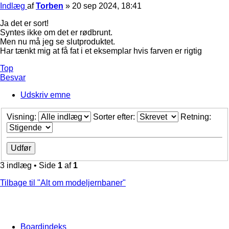
Indlæg
af
Torben
»
20 sep 2024, 18:41
Ja det er sort!
Syntes ikke om det er rødbrunt.
Men nu må jeg se slutproduktet.
Har tænkt mig at få fat i et eksemplar hvis farven er rigtig
Top
Besvar
Udskriv emne
Visning:
Sorter efter:
Retning:
3 indlæg • Side
1
af
1
Tilbage til "Alt om modeljernbaner"
Boardindeks