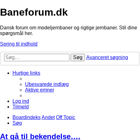
Baneforum.dk
Dansk forum om modeljernbaner og rigtige jernbaner. Stil dine
spørgsmål her.
Spring til indhold
Søg
Avanceret søgning
Hurtige links
Ubesvarede indlæg
Aktive emner
Log ind
Tilmeld
Boardindeks
Andet
Off Topic
Søg
At gå til bekendelse….