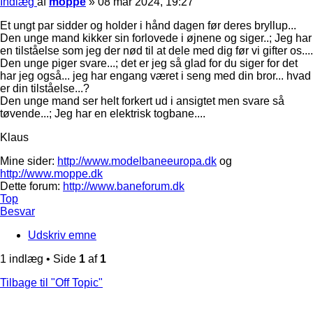
Indlæg
af
moppe
»
08 mar 2024, 19:27
Et ungt par sidder og holder i hånd dagen før deres bryllup...
Den unge mand kikker sin forlovede i øjnene og siger..; Jeg har
en tilståelse som jeg der nød til at dele med dig før vi gifter os....
Den unge piger svare...; det er jeg så glad for du siger for det
har jeg også... jeg har engang været i seng med din bror... hvad
er din tilståelse...?
Den unge mand ser helt forkert ud i ansigtet men svare så
tøvende...; Jeg har en elektrisk togbane....
Klaus
Mine sider:
http://www.modelbaneeuropa.dk
og
http://www.moppe.dk
Dette forum:
http://www.baneforum.dk
Top
Besvar
Udskriv emne
1 indlæg • Side
1
af
1
Tilbage til "Off Topic"