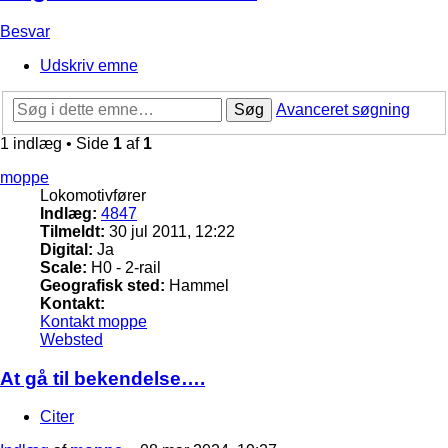
Besvar
Udskriv emne
Søg
Avanceret søgning
1 indlæg • Side
1
af
1
moppe
Lokomotivfører
Indlæg:
4847
Tilmeldt:
30 jul 2011, 12:22
Digital:
Ja
Scale:
H0 - 2-rail
Geografisk sted:
Hammel
Kontakt:
Kontakt moppe
Websted
At gå til bekendelse….
Citer