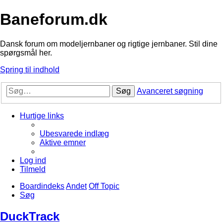
Baneforum.dk
Dansk forum om modeljernbaner og rigtige jernbaner. Stil dine
spørgsmål her.
Spring til indhold
Søg
Avanceret søgning
Hurtige links
Ubesvarede indlæg
Aktive emner
Log ind
Tilmeld
Boardindeks
Andet
Off Topic
Søg
DuckTrack