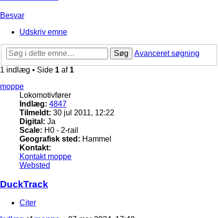
Besvar
Udskriv emne
Søg
Avanceret søgning
1 indlæg • Side
1
af
1
moppe
Lokomotivfører
Indlæg:
4847
Tilmeldt:
30 jul 2011, 12:22
Digital:
Ja
Scale:
H0 - 2-rail
Geografisk sted:
Hammel
Kontakt:
Kontakt moppe
Websted
DuckTrack
Citer