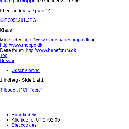
Indlæg
af
moppe
»
07 mar 2024, 17:40
Eller "anden på sporet"?
Klaus
Mine sider:
http://www.modelbaneeuropa.dk
og
http://www.moppe.dk
Dette forum:
http://www.baneforum.dk
Top
Besvar
Udskriv emne
1 indlæg • Side
1
af
1
Tilbage til "Off Topic"
Boardindeks
Alle tider er
UTC+02:00
Slet cookies