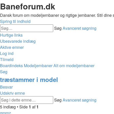
Baneforum.dk
Dansk forum om modeljernbaner og rigtige jernbaner. Stil dine 
Spring til indhold
Søg
Avanceret søgning
Hurtige links
Ubesvarede indlæg
Aktive emner
Log ind
Tilmeld
Boardindeks
Modeljernbaner
Alt om modeljernbaner
Søg
træstammer i model
Besvar
Udskriv emne
Søg
Avanceret søgning
5 indlæg • Side
1
af
1
gmmz