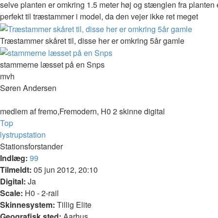
selve planten er omkring 1.5 meter høj og stænglen fra planten er,
perfekt til træstammer i model, da den vejer ikke ret meget
Træstammer skåret til, disse her er omkring 5år gamle
stammerne læsset på en Snps
mvh
Søren Andersen
medlem af fremo,Fremodern, H0 2 skinne digital
Top
lystrupstation
Stationsforstander
Indlæg:
99
Tilmeldt:
05 jun 2012, 20:10
Digital:
Ja
Scale:
H0 - 2-rail
Skinnesystem:
Tillig Elite
Geografisk sted:
Aarhus