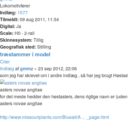
Lokomotivfører
Indlæg:
1577
Tilmeldt:
09 aug 2011, 11:34
Digital:
Ja
Scale:
H0 - 2-rail
Skinnesystem:
Tillig
Geografisk sted:
Stilling
træstammer i model
Citer
Indlæg
af
gmmz
»
23 sep 2012, 22:06
som jeg har skrevet om i andre indlæg , så har jeg brugt Høstas
asters novae angliae
for det meste hedder den høstasters, dens rigtige navn er (uden 
asters novae angliae
http://www.missouriplants.com/Bluealt/A ... _page.html