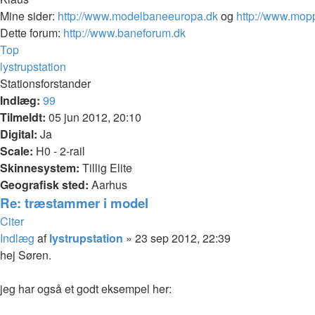
Mine sider:
http://www.modelbaneeuropa.dk
og
http://www.mop
Dette forum:
http://www.baneforum.dk
Top
lystrupstation
Stationsforstander
Indlæg:
99
Tilmeldt:
05 jun 2012, 20:10
Digital:
Ja
Scale:
H0 - 2-rail
Skinnesystem:
Tillig Elite
Geografisk sted:
Aarhus
Re: træstammer i model
Citer
Indlæg
af
lystrupstation
»
23 sep 2012, 22:39
hej Søren.
jeg har også et godt eksempel her: