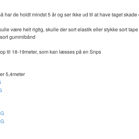
å har de holdt mindst 5 år og ser ikke ud til at have taget skad
lle være helt rigtig, skulle der sort elastik eller stykke sort tap
g sort gummibånd
r op til 18-19meter, som kan læsses på en Snps
ler 5,4meter