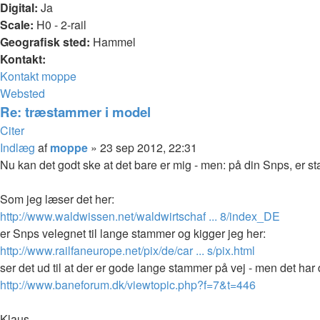
Digital:
Ja
Scale:
H0 - 2-rail
Geografisk sted:
Hammel
Kontakt:
Kontakt moppe
Websted
Re: træstammer i model
Citer
Indlæg
af
moppe
»
23 sep 2012, 22:31
Nu kan det godt ske at det bare er mig - men: på din Snps, er st
Som jeg læser det her:
http://www.waldwissen.net/waldwirtschaf ... 8/index_DE
er Snps velegnet til lange stammer og kigger jeg her:
http://www.railfaneurope.net/pix/de/car ... s/pix.html
ser det ud til at der er gode lange stammer på vej - men det ha
http://www.baneforum.dk/viewtopic.php?f=7&t=446
Klaus