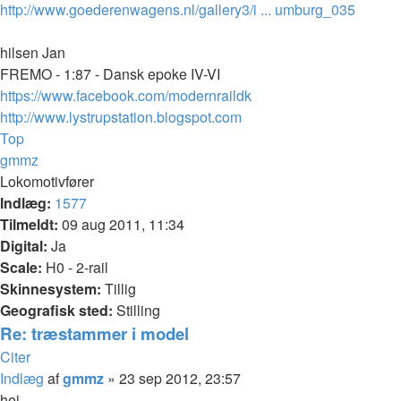
http://www.goederenwagens.nl/gallery3/i ... umburg_035
hilsen Jan
FREMO - 1:87 - Dansk epoke IV-VI
https://www.facebook.com/modernraildk
http://www.lystrupstation.blogspot.com
Top
gmmz
Lokomotivfører
Indlæg:
1577
Tilmeldt:
09 aug 2011, 11:34
Digital:
Ja
Scale:
H0 - 2-rail
Skinnesystem:
Tillig
Geografisk sted:
Stilling
Re: træstammer i model
Citer
Indlæg
af
gmmz
»
23 sep 2012, 23:57
hej