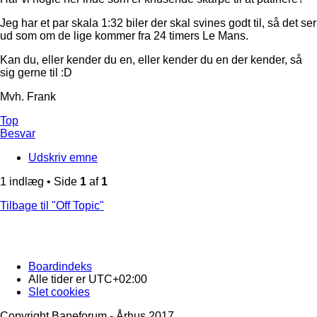
Jeg har et par skala 1:32 biler der skal svines godt til, så det ser
ud som om de lige kommer fra 24 timers Le Mans.
Kan du, eller kender du en, eller kender du en der kender, så
sig gerne til :D
Mvh. Frank
Top
Besvar
Udskriv emne
1 indlæg • Side
1
af
1
Tilbage til "Off Topic"
Boardindeks
Alle tider er
UTC+02:00
Slet cookies
Copyright Baneforum - Århus 2017