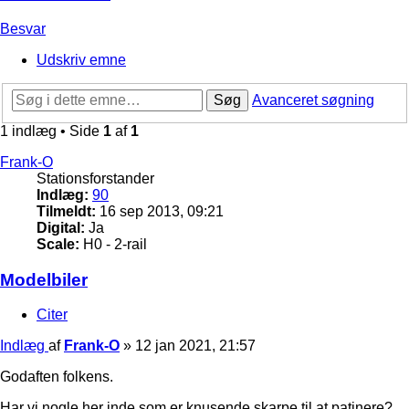
Besvar
Udskriv emne
Søg
Avanceret søgning
1 indlæg • Side
1
af
1
Frank-O
Stationsforstander
Indlæg:
90
Tilmeldt:
16 sep 2013, 09:21
Digital:
Ja
Scale:
H0 - 2-rail
Modelbiler
Citer
Indlæg
af
Frank-O
»
12 jan 2021, 21:57
Godaften folkens.
Har vi nogle her inde som er knusende skarpe til at patinere?