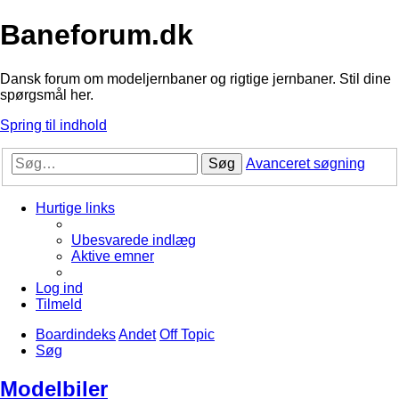
Baneforum.dk
Dansk forum om modeljernbaner og rigtige jernbaner. Stil dine
spørgsmål her.
Spring til indhold
Søg
Avanceret søgning
Hurtige links
Ubesvarede indlæg
Aktive emner
Log ind
Tilmeld
Boardindeks
Andet
Off Topic
Søg
Modelbiler