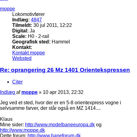
moppe
Lokomotivfører
Indlæg:
4847
Tilmeldt:
30 jul 2011, 12:22
Digital:
Ja
Scale:
H0 - 2-rail
Geografisk sted:
Hammel
Kontakt:
Kontakt moppe
Websted
Re: oprangering 26 Mz 1401 Orientekspressen
Citer
Indlæg
af
moppe
»
10 apr 2013, 22:32
Jeg ved et sted, hvor der er en 5-8 orientexpress vogne i
selvsamme farver, der står også en MZ 1414....
Klaus
Mine sider:
http://www.modelbaneeuropa.dk
og
http://www.moppe.dk
Dette forum:
http://www.baneforum.dk