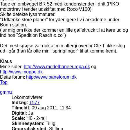
Tage en ombygget BR 52 med kondenstender i drift (PIKO
motordrev i tender udskiftet med Roco V100)
Skifte defekte lysarmaturer.
"Udtænke store planer" for yderligere liv i arkaderne under
Bonn station.
(lur mig om ikke der kommer en lille gaffeltruck til at køre ud og
ind hos "Spedition Rasch & co")
Det mest spøjse var nok at min allergi overfor Ole T. ikke slog
ud i går (han får ofte min "springfinger" til at komme frem).
Klaus
Mine sider:
http://www.modelbaneeuropa.dk
og
http://www.moppe.dk
Dette forum:
http://www.baneforum.dk
Top
gmmz
Lokomotivfører
Indlæg:
1577
Tilmeldt:
09 aug 2011, 11:34
Digital:
Ja
Scale:
H0 - 2-rail
Skinnesystem:
Tillig
Geografisk sted:
Stilling