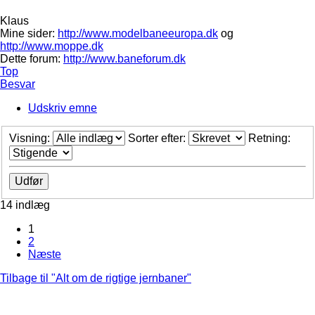
Klaus
Mine sider:
http://www.modelbaneeuropa.dk
og
http://www.moppe.dk
Dette forum:
http://www.baneforum.dk
Top
Besvar
Udskriv emne
Visning:
Sorter efter:
Retning:
14 indlæg
1
2
Næste
Tilbage til "Alt om de rigtige jernbaner"