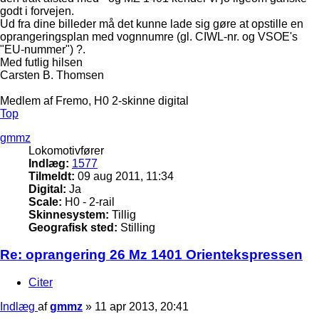
godt i forvejen.
Ud fra dine billeder må det kunne lade sig gøre at opstille en
oprangeringsplan med vognnumre (gl. CIWL-nr. og VSOE's
"EU-nummer") ?.
Med futlig hilsen
Carsten B. Thomsen
Medlem af Fremo, H0 2-skinne digital
Top
gmmz
Lokomotivfører
Indlæg:
1577
Tilmeldt:
09 aug 2011, 11:34
Digital:
Ja
Scale:
H0 - 2-rail
Skinnesystem:
Tillig
Geografisk sted:
Stilling
Re: oprangering 26 Mz 1401 Orientekspressen
Citer
Indlæg
af
gmmz
»
11 apr 2013, 20:41