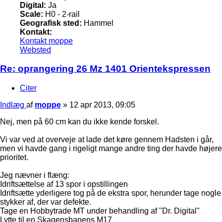
Digital:
Ja
Scale:
H0 - 2-rail
Geografisk sted:
Hammel
Kontakt:
Kontakt moppe
Websted
Re: oprangering 26 Mz 1401 Orientekspressen
Citer
Indlæg
af
moppe
»
12 apr 2013, 09:05
Nej, men på 60 cm kan du ikke kende forskel.
Vi var ved at overveje at lade det køre gennem Hadsten i går,
men vi havde gang i rigeligt mange andre ting der havde højere
prioritet.
Jeg nævner i flæng:
Idriftsættelse af 13 spor i opstillingen
Idriftsætte yderligere tog på de ekstra spor, herunder tage nogle
stykker af, der var defekte.
Tage en Hobbytrade MT under behandling af "Dr. Digital"
Lytte til en Skagensbanens M17