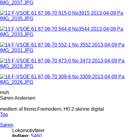
mvh
Søren Andersen
medlem af fremo,Fremodern, H0 2 skinne digital
Top
Søren
Lokomotivfører
Indlæg:
5460