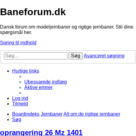
Baneforum.dk
Dansk forum om modeljernbaner og rigtige jernbaner. Stil dine
spørgsmål her.
Spring til indhold
Søg
Avanceret søgning
Hurtige links
Ubesvarede indlæg
Aktive emner
Log ind
Tilmeld
Boardindeks
Jernbaner
Alt om de rigtige jernbaner
Søg
oprangering 26 Mz 1401