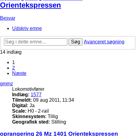
Orientekspressen
Besvar
Udskriv emne
Søg
Avanceret søgning
14 indlæg
1
2
Næste
gmmz
Lokomotivfører
Indlæg:
1577
Tilmeldt:
09 aug 2011, 11:34
Digital:
Ja
Scale:
H0 - 2-rail
Skinnesystem:
Tillig
Geografisk sted:
Stilling
oprangering 26 Mz 1401 Orientekspressen