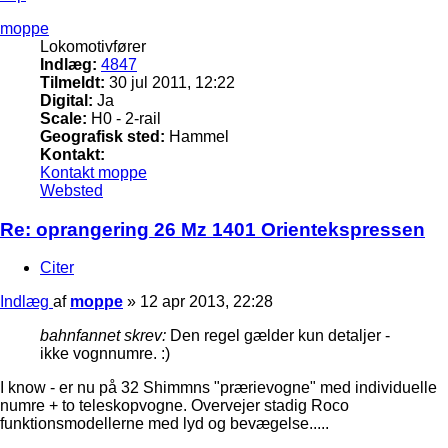
moppe
Lokomotivfører
Indlæg:
4847
Tilmeldt:
30 jul 2011, 12:22
Digital:
Ja
Scale:
H0 - 2-rail
Geografisk sted:
Hammel
Kontakt:
Kontakt moppe
Websted
Re: oprangering 26 Mz 1401 Orientekspressen
Citer
Indlæg
af
moppe
»
12 apr 2013, 22:28
bahnfannet skrev:
Den regel gælder kun detaljer -
ikke vognnumre. :)
I know - er nu på 32 Shimmns "prærievogne" med individuelle
numre + to teleskopvogne. Overvejer stadig Roco
funktionsmodellerne med lyd og bevægelse.....