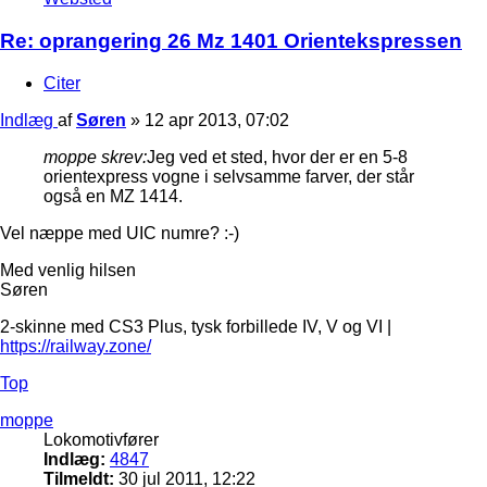
Re: oprangering 26 Mz 1401 Orientekspressen
Citer
Indlæg
af
Søren
»
12 apr 2013, 07:02
moppe skrev:
Jeg ved et sted, hvor der er en 5-8
orientexpress vogne i selvsamme farver, der står
også en MZ 1414.
Vel næppe med UIC numre? :-)
Med venlig hilsen
Søren
2-skinne med CS3 Plus, tysk forbillede IV, V og VI |
https://railway.zone/
Top
moppe
Lokomotivfører
Indlæg:
4847
Tilmeldt:
30 jul 2011, 12:22