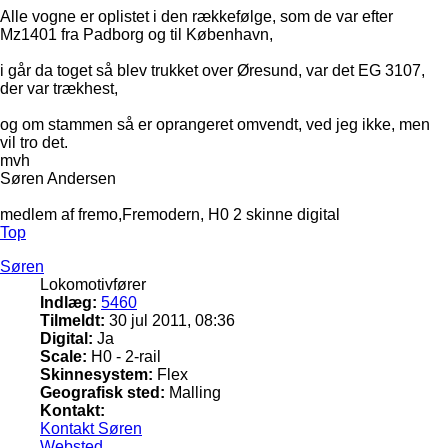
Alle vogne er oplistet i den rækkefølge, som de var efter
Mz1401 fra Padborg og til København,
i går da toget så blev trukket over Øresund, var det EG 3107,
der var trækhest,
og om stammen så er oprangeret omvendt, ved jeg ikke, men
vil tro det.
mvh
Søren Andersen
medlem af fremo,Fremodern, H0 2 skinne digital
Top
Søren
Lokomotivfører
Indlæg:
5460
Tilmeldt:
30 jul 2011, 08:36
Digital:
Ja
Scale:
H0 - 2-rail
Skinnesystem:
Flex
Geografisk sted:
Malling
Kontakt:
Kontakt Søren
Websted