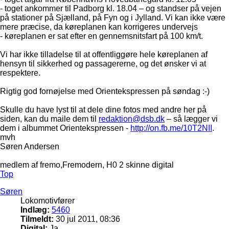
- toget ankommer til Padborg kl. 18.04 – og standser på vejen
på stationer på Sjælland, på Fyn og i Jylland. Vi kan ikke være
mere præcise, da køreplanen kan korrigeres undervejs
- køreplanen er sat efter en gennemsnitsfart på 100 km/t.
Vi har ikke tilladelse til at offentliggøre hele køreplanen af
hensyn til sikkerhed og passagererne, og det ønsker vi at
respektere.
Rigtig god fornøjelse med Orientekspressen på søndag :-)
Skulle du have lyst til at dele dine fotos med andre her på
siden, kan du maile dem til
redaktion@dsb.dk
– så lægger vi
dem i albummet Orientekspressen -
http://on.fb.me/10T2NII
.
mvh
Søren Andersen
medlem af fremo,Fremodern, H0 2 skinne digital
Top
Søren
Lokomotivfører
Indlæg:
5460
Tilmeldt:
30 jul 2011, 08:36
Digital:
Ja