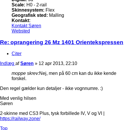
Scale:
H0 - 2-rail
Skinnesystem:
Flex
Geografisk sted:
Malling
Kontakt:
Kontakt Søren
Websted
Re: oprangering 26 Mz 1401 Orientekspressen
Citer
Indlæg
af
Søren
»
12 apr 2013, 22:10
moppe skrev:
Nej, men på 60 cm kan du ikke kende
forskel.
Den regel gælder kun detaljer - ikke vognnumre. :)
Med venlig hilsen
Søren
2-skinne med CS3 Plus, tysk forbillede IV, V og VI |
https://railway.zone/
Top