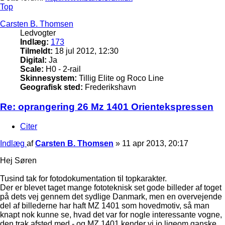
Top
Carsten B. Thomsen
Ledvogter
Indlæg:
173
Tilmeldt:
18 jul 2012, 12:30
Digital:
Ja
Scale:
H0 - 2-rail
Skinnesystem:
Tillig Elite og Roco Line
Geografisk sted:
Frederikshavn
Re: oprangering 26 Mz 1401 Orientekspressen
Citer
Indlæg
af
Carsten B. Thomsen
»
11 apr 2013, 20:17
Hej Søren
Tusind tak for fotodokumentation til topkarakter.
Der er blevet taget mange fototeknisk set gode billeder af toget
på dets vej gennem det sydlige Danmark, men en overvejende
del af billederne har haft MZ 1401 som hovedmotiv, så man
knapt nok kunne se, hvad det var for nogle interessante vogne,
den trak afsted med - og MZ 1401 kender vi jo ligeom ganske