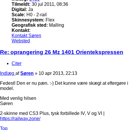
Tilmeldt:
30 jul 2011, 08:36
Digital:
Ja
Scale:
H0 - 2-rail
Skinnesystem:
Flex
Geografisk sted:
Malling
Kontakt:
Kontakt Søren
Websted
Re: oprangering 26 Mz 1401 Orientekspressen
Citer
Indlæg
af
Søren
»
10 apr 2013, 22:13
Fedest! Den er nu pæn. :-) Det kunne være skægt at eftergøre i
model.
Med venlig hilsen
Søren
2-skinne med CS3 Plus, tysk forbillede IV, V og VI |
https://railway.zone/
Top