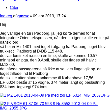
Citer
Indlæg
af
gmmz
»
09 apr 2013, 17:24
Hej
Jeg var lige en tur i Padborg, ja, jeg kørte derned for at
fotografere Orient-ekspressen, når den nu igen skulle en tur på
dansk jord
så her er Mz 1401 med toget i afgang fra Padborg, toget blev
trukket til Padborg af D-DB 115 448.
det var forsinket næsten en time, skulle ankomme 10.57
min teori er, pga. den 9.April, skulle der flages på halv til
kl.12.00,
det nåede passagerene så ikke at se, idet flaget gik op, da
toget trillede ind til Padborg
det skulle after planen ankomme til København 17,56.
EP 6324 består af 15 vogne, 374 meter langt og beslastning
834 tons. togvægt 974 tons.