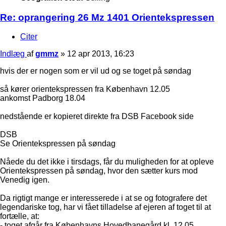
Re: oprangering 26 Mz 1401 Orientekspressen
Citer
Indlæg
af
gmmz
»
12 apr 2013, 16:23
hvis der er nogen som er vil ud og se toget på søndag
så kører orientekspressen fra København 12.05
ankomst Padborg 18.04
nedstående er kopieret direkte fra DSB Facebook side
DSB
Se Orientekspressen på søndag
Nåede du det ikke i tirsdags, får du muligheden for at opleve
Orientekspressen på søndag, hvor den sætter kurs mod
Venedig igen.
Da rigtigt mange er interesserede i at se og fotografere det
legendariske tog, har vi fået tilladelse af ejeren af toget til at
fortælle, at:
- toget afgår fra Københavns Hovedbanegård kl. 12.05