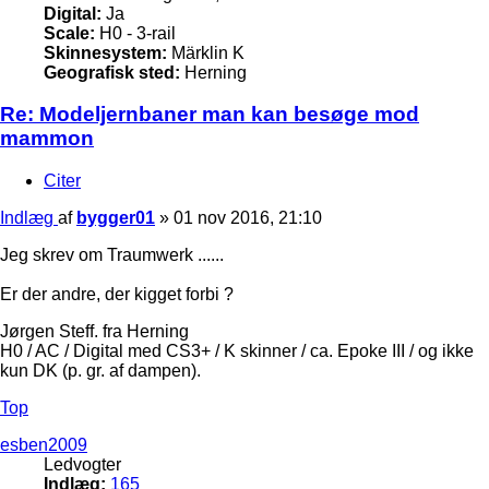
Digital:
Ja
Scale:
H0 - 3-rail
Skinnesystem:
Märklin K
Geografisk sted:
Herning
Re: Modeljernbaner man kan besøge mod
mammon
Citer
Indlæg
af
bygger01
»
01 nov 2016, 21:10
Jeg skrev om Traumwerk ......
Er der andre, der kigget forbi ?
Jørgen Steff. fra Herning
H0 / AC / Digital med CS3+ / K skinner / ca. Epoke III / og ikke
kun DK (p. gr. af dampen).
Top
esben2009
Ledvogter
Indlæg:
165