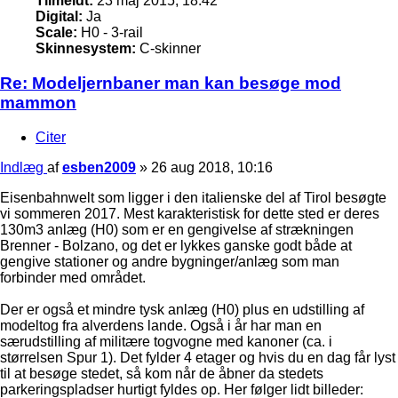
Tilmeldt:
23 maj 2015, 18:42
Digital:
Ja
Scale:
H0 - 3-rail
Skinnesystem:
C-skinner
Re: Modeljernbaner man kan besøge mod
mammon
Citer
Indlæg
af
esben2009
»
26 aug 2018, 10:16
Eisenbahnwelt som ligger i den italienske del af Tirol besøgte
vi sommeren 2017. Mest karakteristisk for dette sted er deres
130m3 anlæg (H0) som er en gengivelse af strækningen
Brenner - Bolzano, og det er lykkes ganske godt både at
gengive stationer og andre bygninger/anlæg som man
forbinder med området.
Der er også et mindre tysk anlæg (H0) plus en udstilling af
modeltog fra alverdens lande. Også i år har man en
særudstilling af militære togvogne med kanoner (ca. i
størrelsen Spur 1). Det fylder 4 etager og hvis du en dag får lyst
til at besøge stedet, så kom når de åbner da stedets
parkeringspladser hurtigt fyldes op. Her følger lidt billeder: