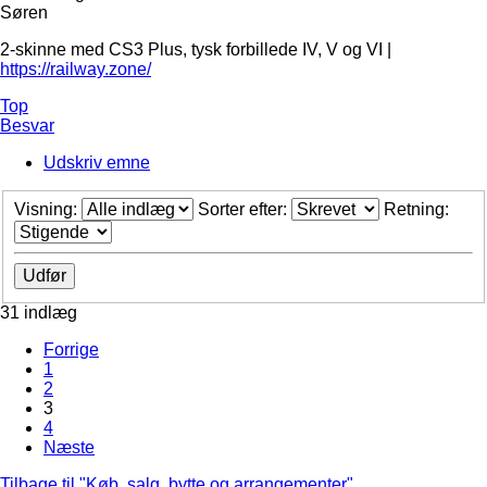
Søren
2-skinne med CS3 Plus, tysk forbillede IV, V og VI |
https://railway.zone/
Top
Besvar
Udskriv emne
Visning:
Sorter efter:
Retning:
31 indlæg
Forrige
1
2
3
4
Næste
Tilbage til "Køb, salg, bytte og arrangementer"