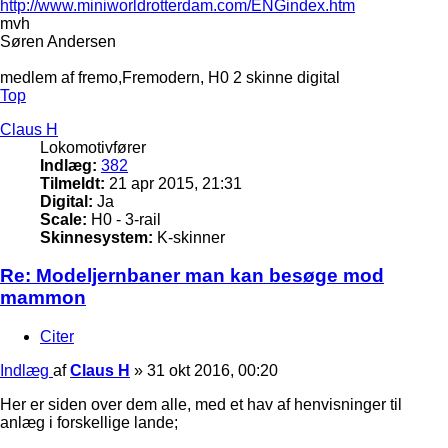
http://www.miniworldrotterdam.com/ENGindex.htm
mvh
Søren Andersen
medlem af fremo,Fremodern, H0 2 skinne digital
Top
Claus H
Lokomotivfører
Indlæg:
382
Tilmeldt:
21 apr 2015, 21:31
Digital:
Ja
Scale:
H0 - 3-rail
Skinnesystem:
K-skinner
Re: Modeljernbaner man kan besøge mod
mammon
Citer
Indlæg
af
Claus H
»
31 okt 2016, 00:20
Her er siden over dem alle, med et hav af henvisninger til
anlæg i forskellige lande;