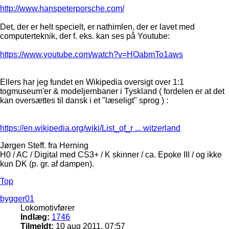
http://www.hanspeterporsche.com/
Det, der er helt specielt, er nathimlen, der er lavet med
computerteknik, der f. eks. kan ses på Youtube:
https://www.youtube.com/watch?v=HOabmTo1aws
Ellers har jeg fundet en Wikipedia oversigt over 1:1
togmuseum'er & modeljernbaner i Tyskland ( fordelen er at det
kan oversættes til dansk i et "læseligt" sprog ) :
https://en.wikipedia.org/wiki/List_of_r ... witzerland
Jørgen Steff. fra Herning
H0 / AC / Digital med CS3+ / K skinner / ca. Epoke III / og ikke
kun DK (p. gr. af dampen).
Top
bygger01
Lokomotivfører
Indlæg:
1746
Tilmeldt:
10 aug 2011, 07:57