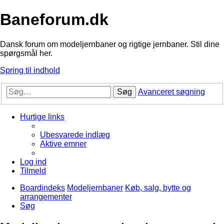
Baneforum.dk
Dansk forum om modeljernbaner og rigtige jernbaner. Stil dine
spørgsmål her.
Spring til indhold
Søg
Avanceret søgning
Hurtige links
Ubesvarede indlæg
Aktive emner
Log ind
Tilmeld
Boardindeks
Modeljernbaner
Køb, salg, bytte og
arrangementer
Søg