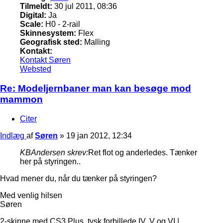
Tilmeldt:
30 jul 2011, 08:36
Digital:
Ja
Scale:
H0 - 2-rail
Skinnesystem:
Flex
Geografisk sted:
Malling
Kontakt:
Kontakt Søren
Websted
Re: Modeljernbaner man kan besøge mod
mammon
Citer
Indlæg
af
Søren
»
19 jan 2012, 12:34
KBAndersen skrev:
Ret flot og anderledes. Tænker
her på styringen..
Hvad mener du, når du tænker på styringen?
Med venlig hilsen
Søren
2-skinne med CS3 Plus, tysk forbillede IV, V og VI |