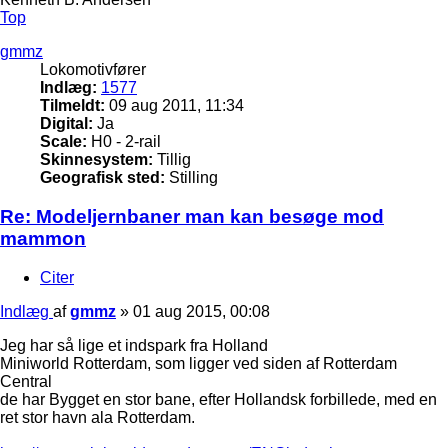
Top
gmmz
Lokomotivfører
Indlæg:
1577
Tilmeldt:
09 aug 2011, 11:34
Digital:
Ja
Scale:
H0 - 2-rail
Skinnesystem:
Tillig
Geografisk sted:
Stilling
Re: Modeljernbaner man kan besøge mod
mammon
Citer
Indlæg
af
gmmz
»
01 aug 2015, 00:08
Jeg har så lige et indspark fra Holland
Miniworld Rotterdam, som ligger ved siden af Rotterdam
Central
de har Bygget en stor bane, efter Hollandsk forbillede, med en
ret stor havn ala Rotterdam.