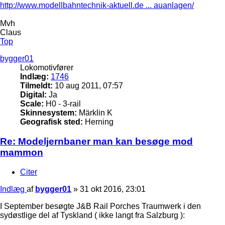
http://www.modellbahntechnik-aktuell.de ... auanlagen/
Mvh
Claus
Top
bygger01
Lokomotivfører
Indlæg:
1746
Tilmeldt:
10 aug 2011, 07:57
Digital:
Ja
Scale:
H0 - 3-rail
Skinnesystem:
Märklin K
Geografisk sted:
Herning
Re: Modeljernbaner man kan besøge mod
mammon
Citer
Indlæg
af
bygger01
»
31 okt 2016, 23:01
I September besøgte J&B Rail Porches Traumwerk i den
sydøstlige del af Tyskland ( ikke langt fra Salzburg ):