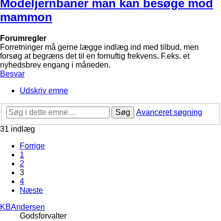
Modeljernbaner man kan besøge mod
mammon
Forumregler
Forretninger må gerne lægge indlæg ind med tilbud, men
forsøg at begræns det til en fornuftig frekvens. F.eks. et
nyhedsbrev engang i måneden.
Besvar
Udskriv emne
Søg
Avanceret søgning
31 indlæg
Forrige
1
2
3
4
Næste
KBAndersen
Godsforvalter