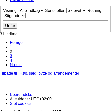
Visning:
Sorter efter:
Retning:
31 indlæg
Forrige
1
2
3
4
Næste
Tilbage til "Køb, salg, bytte og arrangementer"
Boardindeks
Alle tider er
UTC+02:00
Slet cookies