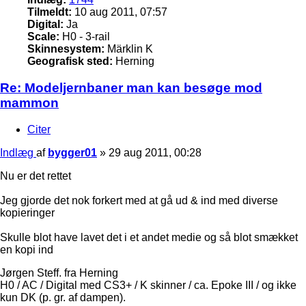
Tilmeldt:
10 aug 2011, 07:57
Digital:
Ja
Scale:
H0 - 3-rail
Skinnesystem:
Märklin K
Geografisk sted:
Herning
Re: Modeljernbaner man kan besøge mod
mammon
Citer
Indlæg
af
bygger01
»
29 aug 2011, 00:28
Nu er det rettet
Jeg gjorde det nok forkert med at gå ud & ind med diverse
kopieringer
Skulle blot have lavet det i et andet medie og så blot smækket
en kopi ind
Jørgen Steff. fra Herning
H0 / AC / Digital med CS3+ / K skinner / ca. Epoke III / og ikke
kun DK (p. gr. af dampen).