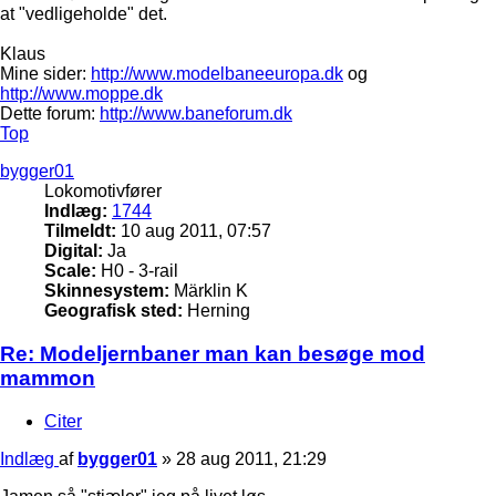
at "vedligeholde" det.
Klaus
Mine sider:
http://www.modelbaneeuropa.dk
og
http://www.moppe.dk
Dette forum:
http://www.baneforum.dk
Top
bygger01
Lokomotivfører
Indlæg:
1744
Tilmeldt:
10 aug 2011, 07:57
Digital:
Ja
Scale:
H0 - 3-rail
Skinnesystem:
Märklin K
Geografisk sted:
Herning
Re: Modeljernbaner man kan besøge mod
mammon
Citer
Indlæg
af
bygger01
»
28 aug 2011, 21:29