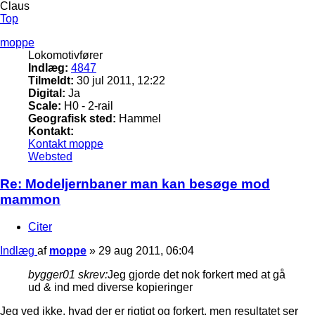
Claus
Top
moppe
Lokomotivfører
Indlæg:
4847
Tilmeldt:
30 jul 2011, 12:22
Digital:
Ja
Scale:
H0 - 2-rail
Geografisk sted:
Hammel
Kontakt:
Kontakt moppe
Websted
Re: Modeljernbaner man kan besøge mod
mammon
Citer
Indlæg
af
moppe
»
29 aug 2011, 06:04
bygger01 skrev:
Jeg gjorde det nok forkert med at gå
ud & ind med diverse kopieringer
Jeg ved ikke, hvad der er rigtigt og forkert, men resultatet ser