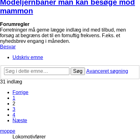
Modeljernbaner man kan besøge mod
mammon
Forumregler
Forretninger må gerne lægge indlæg ind med tilbud, men
forsøg at begræns det til en fornuftig frekvens. F.eks. et
nyhedsbrev engang i måneden.
Besvar
Udskriv emne
Søg
Avanceret søgning
31 indlæg
Forrige
1
2
3
4
Næste
moppe
Lokomotivfører