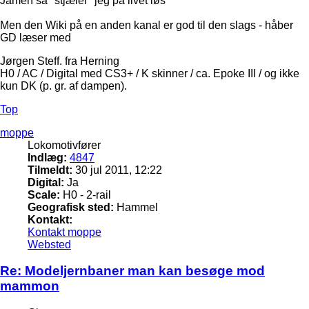
Jamen så "stjæler" jeg på livet løs
Men den Wiki på en anden kanal er god til den slags - håber
GD læser med
Jørgen Steff. fra Herning
H0 / AC / Digital med CS3+ / K skinner / ca. Epoke III / og ikke
kun DK (p. gr. af dampen).
Top
moppe
Lokomotivfører
Indlæg:
4847
Tilmeldt:
30 jul 2011, 12:22
Digital:
Ja
Scale:
H0 - 2-rail
Geografisk sted:
Hammel
Kontakt:
Kontakt moppe
Websted
Re: Modeljernbaner man kan besøge mod
mammon