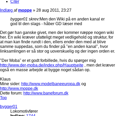
Citer
Indlæg
af
moppe
»
28 aug 2011, 23:27
bygger01 skrev:
Men den Wiki på en anden kanal er
god til den slags - håber GD læser med
Det gør han ganske givet, men der kommer næppe nogen wiki
her. En wiki kræver ufatteligt meget vedligehold og struktur, for
at man kan finde rundt i den, ellers ender den med at blive
samme suppedas, som du finder på "en anden kanal", hvor
linksamlingen er så stor og uoverskuelig og der ingen orden er.
"Der Moba" er et godt forbillede, hvis du spørger mig
http://www.der-moba.de/index.php/Hauptseite
, men det kræver
også en masse arbejde at bygge noget sådan op.
Klaus
Mine sider:
http://www.modelbaneeuropa.dk
og
http://www.moppe.dk
Dette forum:
http://www.baneforum.dk
Top
bygger01
Lokomotivfører
Indlæg:
1744