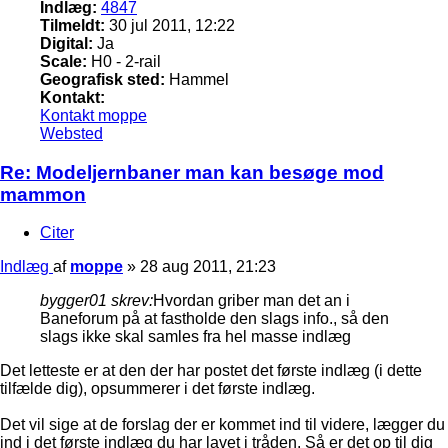
Indlæg:
4847
Tilmeldt:
30 jul 2011, 12:22
Digital:
Ja
Scale:
H0 - 2-rail
Geografisk sted:
Hammel
Kontakt:
Kontakt moppe
Websted
Re: Modeljernbaner man kan besøge mod
mammon
Citer
Indlæg
af
moppe
»
28 aug 2011, 21:23
bygger01 skrev:
Hvordan griber man det an i
Baneforum på at fastholde den slags info., så den
slags ikke skal samles fra hel masse indlæg
Det letteste er at den der har postet det første indlæg (i dette
tilfælde dig), opsummerer i det første indlæg.
Det vil sige at de forslag der er kommet ind til videre, lægger du
ind i det første indlæg du har lavet i tråden. Så er det op til dig