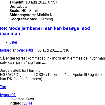
Tilmeldt:
10 aug 2011, 07:57
Digital:
Ja
Scale:
H0 - 3-rail
Skinnesystem:
Märklin K
Geografisk sted:
Herning
Re: Modeljernbaner man kan besøge mod
mammon
Citer
Indlæg
af
bygger01
»
30 aug 2011, 17:46
Så er der forrest kommet et link ind til en hjemmeside, hvor man
selv kan "pinne" sig frem .....
Jørgen Steff. fra Herning
H0 / AC / Digital med CS3+ / K skinner / ca. Epoke III / og ikke
kun DK (p. gr. af dampen).
Top
bygger01
Lokomotivfører
Indlæg:
1744