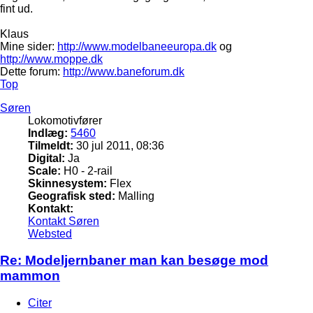
fint ud.
Klaus
Mine sider:
http://www.modelbaneeuropa.dk
og
http://www.moppe.dk
Dette forum:
http://www.baneforum.dk
Top
Søren
Lokomotivfører
Indlæg:
5460
Tilmeldt:
30 jul 2011, 08:36
Digital:
Ja
Scale:
H0 - 2-rail
Skinnesystem:
Flex
Geografisk sted:
Malling
Kontakt:
Kontakt Søren
Websted
Re: Modeljernbaner man kan besøge mod
mammon
Citer