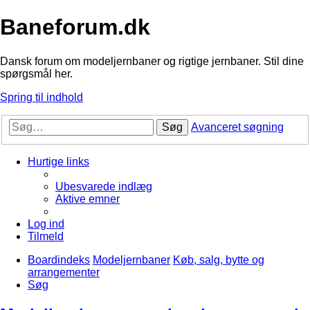
Baneforum.dk
Dansk forum om modeljernbaner og rigtige jernbaner. Stil dine
spørgsmål her.
Spring til indhold
Søg
Avanceret søgning
Hurtige links
Ubesvarede indlæg
Aktive emner
Log ind
Tilmeld
Boardindeks
Modeljernbaner
Køb, salg, bytte og
arrangementer
Søg