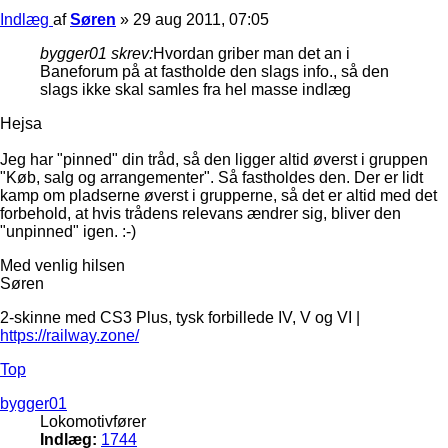
Indlæg
af
Søren
»
29 aug 2011, 07:05
bygger01 skrev:
Hvordan griber man det an i
Baneforum på at fastholde den slags info., så den
slags ikke skal samles fra hel masse indlæg
Hejsa
Jeg har "pinned" din tråd, så den ligger altid øverst i gruppen
"Køb, salg og arrangementer". Så fastholdes den. Der er lidt
kamp om pladserne øverst i grupperne, så det er altid med det
forbehold, at hvis trådens relevans ændrer sig, bliver den
"unpinned" igen. :-)
Med venlig hilsen
Søren
2-skinne med CS3 Plus, tysk forbillede IV, V og VI |
https://railway.zone/
Top
bygger01
Lokomotivfører
Indlæg:
1744