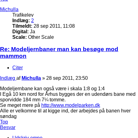
Michulla
Trafikelev
Indlæg:
2
Tilmeldt:
28 sep 2011, 11:08
Digital:
Ja
Scale:
Other Scale
Re: Modeljernbaner man kan besøge mod
mammon
Citer
Indlæg
af
Michulla
»
28 sep 2011, 23:50
Modeljernbane kan også være i skala 1:8 og 1:4
I Egå 10 km nord for Århus bygges der en udendørs bane med
sporvidde 184 mm 7¼ tomme.
Se meget mere på
http://www.modelparken.dk
Alle er velkomne til at kigge ind, der arbejdes på banen hver
søndag
Top
Besvar
Udskriv emne