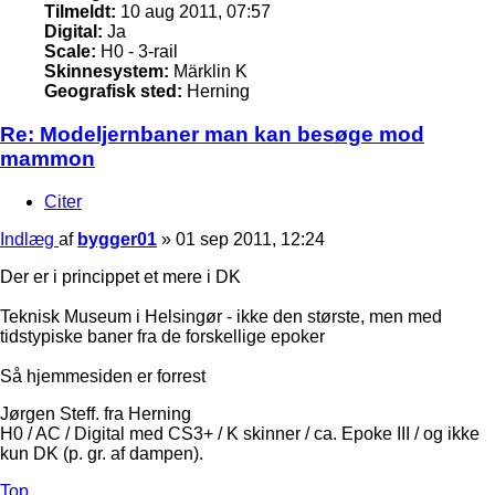
Tilmeldt:
10 aug 2011, 07:57
Digital:
Ja
Scale:
H0 - 3-rail
Skinnesystem:
Märklin K
Geografisk sted:
Herning
Re: Modeljernbaner man kan besøge mod
mammon
Citer
Indlæg
af
bygger01
»
01 sep 2011, 12:24
Der er i princippet et mere i DK
Teknisk Museum i Helsingør - ikke den største, men med
tidstypiske baner fra de forskellige epoker
Så hjemmesiden er forrest
Jørgen Steff. fra Herning
H0 / AC / Digital med CS3+ / K skinner / ca. Epoke III / og ikke
kun DK (p. gr. af dampen).
Top