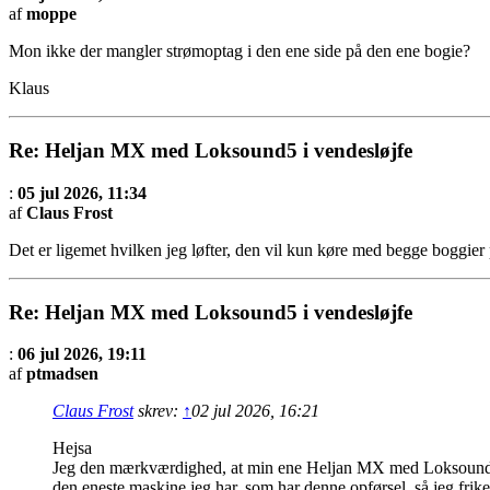
af
moppe
Mon ikke der mangler strømoptag i den ene side på den ene bogie?
Klaus
Re: Heljan MX med Loksound5 i vendesløjfe
:
05 jul 2026, 11:34
af
Claus Frost
Det er ligemet hvilken jeg løfter, den vil kun køre med begge boggier 
Re: Heljan MX med Loksound5 i vendesløjfe
:
06 jul 2026, 19:11
af
ptmadsen
Claus Frost
skrev:
↑
02 jul 2026, 16:21
Hejsa
Jeg den mærkværdighed, at min ene Heljan MX med Loksound5, k
den eneste maskine jeg har, som har denne opførsel, så jeg fri