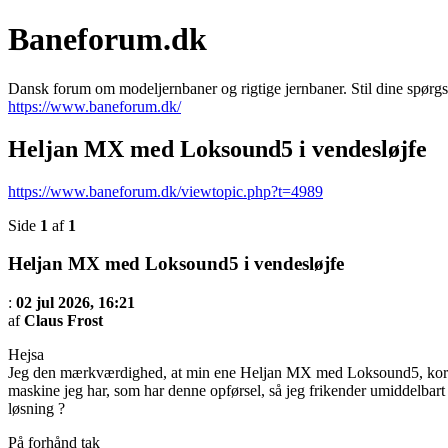
Baneforum.dk
Dansk forum om modeljernbaner og rigtige jernbaner. Stil dine spørgs
https://www.baneforum.dk/
Heljan MX med Loksound5 i vendesløjfe
https://www.baneforum.dk/viewtopic.php?t=4989
Side
1
af
1
Heljan MX med Loksound5 i vendesløjfe
:
02 jul 2026, 16:21
af
Claus Frost
Hejsa
Jeg den mærkværdighed, at min ene Heljan MX med Loksound5, kortslu
maskine jeg har, som har denne opførsel, så jeg frikender umiddelba
løsning ?
På forhånd tak