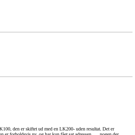
100, den er skiftet ud med en LK200- uden resultat. Det er
n er forholdsvis ny, og har kun fået sat adressen….. nogen der