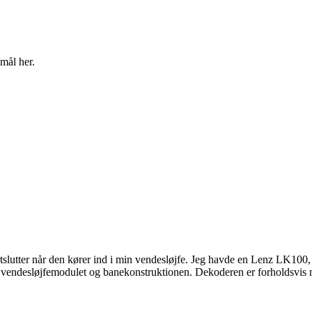
mål her.
tter når den kører ind i min vendesløjfe. Jeg havde en Lenz LK100, d
rt vendesløjfemodulet og banekonstruktionen. Dekoderen er forholdsvi