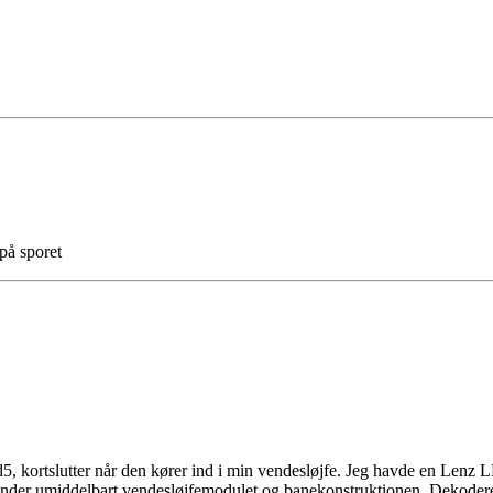
på sporet
ortslutter når den kører ind i min vendesløjfe. Jeg havde en Lenz LK
kender umiddelbart vendesløjfemodulet og banekonstruktionen. Dekodere