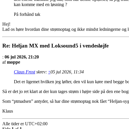
kan komme med en løsning ?
På forhånd tak
Hej!
Lad os høre hvordan dine strømoptag og ikke mindst ledningerne og lod
Re: Heljan MX med Loksound5 i vendesløjfe
:
06 jul 2026, 21:20
af
moppe
Claus Frost
skrev:
↑
05 jul 2026, 11:34
Det er ligemet hvilken jeg løfter, den vil kun køre med begge b
Så er det jo ret klart at der kun tages strøm i højre side på den ene bo
Som “ptmadsen” antyder, så har dine strømoptag nok fået “Heljan-syge
Klaus
Alle tider er
UTC+02:00
Side
1
af
1