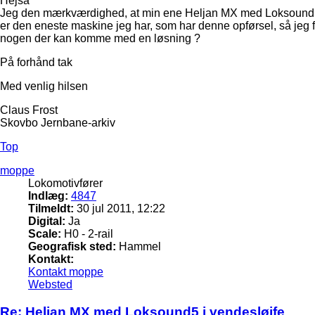
Hejsa
Jeg den mærkværdighed, at min ene Heljan MX med Loksound5, ko
er den eneste maskine jeg har, som har denne opførsel, så jeg 
nogen der kan komme med en løsning ?
På forhånd tak
Med venlig hilsen
Claus Frost
Skovbo Jernbane-arkiv
Top
moppe
Lokomotivfører
Indlæg:
4847
Tilmeldt:
30 jul 2011, 12:22
Digital:
Ja
Scale:
H0 - 2-rail
Geografisk sted:
Hammel
Kontakt:
Kontakt moppe
Websted
Re: Heljan MX med Loksound5 i vendesløjfe