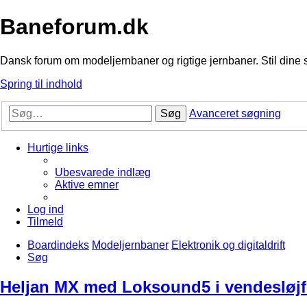
Baneforum.dk
Dansk forum om modeljernbaner og rigtige jernbaner. Stil dine 
Spring til indhold
Søg
Avanceret søgning
Hurtige links
Ubesvarede indlæg
Aktive emner
Log ind
Tilmeld
Boardindeks
Modeljernbaner
Elektronik og digitaldrift
Søg
Heljan MX med Loksound5 i vendesløjf