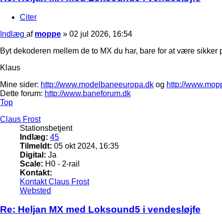
Citer
Indlæg
af
moppe
»
02 jul 2026, 16:54
Byt dekoderen mellem de to MX du har, bare for at være sikker p
Klaus
Mine sider:
http://www.modelbaneeuropa.dk
og
http://www.mop
Dette forum:
http://www.baneforum.dk
Top
Claus Frost
Stationsbetjent
Indlæg:
45
Tilmeldt:
05 okt 2024, 16:35
Digital:
Ja
Scale:
H0 - 2-rail
Kontakt:
Kontakt Claus Frost
Websted
Re: Heljan MX med Loksound5 i vendesløjfe