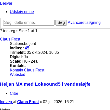
Besvar
Udskriv emne
Søg
Avanceret søgning
7 indlæg • Side
1
af
1
Claus Frost
Stationsbetjent
Indlæg:
45
Tilmeldt:
05 okt 2024, 16:35
Digital:
Ja
Scale:
H0 - 2-rail
Kontakt:
Kontakt Claus Frost
Websted
Heljan MX med Loksound5 i vendesløjfe
Citer
Indlæg
af
Claus Frost
»
02 jul 2026, 16:21