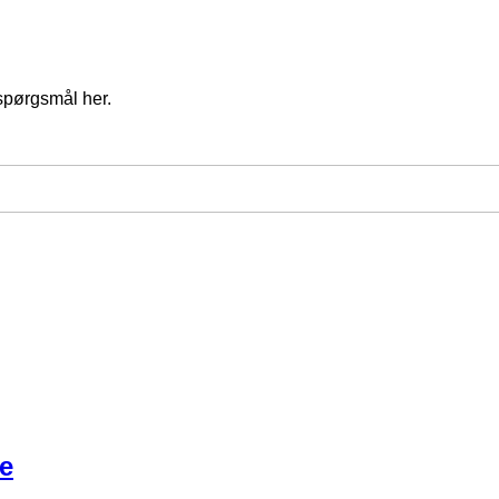
spørgsmål her.
e