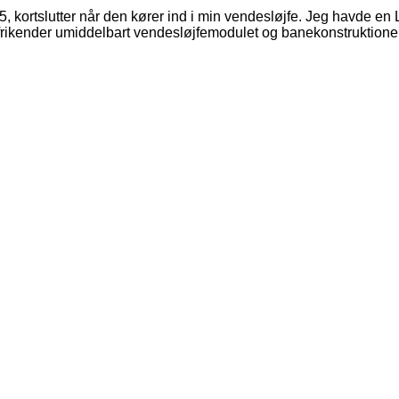
rtslutter når den kører ind i min vendesløjfe. Jeg havde en L
frikender umiddelbart vendesløjfemodulet og banekonstruktionen