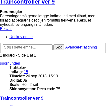
Traincontroller ver 9
Forumregler
Forretninger må gerne lægge indlæg ind med tilbud, men
forsøg at begræns det til en fornuftig frekvens. F.eks. et
nyhedsbrev engang i måneden.
Besvar
Udskriv emne
Søg
Avanceret søgning
1 indlæg • Side
1
af
1
sporhunden
Trafikelev
Indlæg:
15
Tilmeldt:
26 sep 2018, 15:13
Digital:
Ja
Scale:
H0 - 2-rail
Skinnesystem:
Peco code 75
Traincontroller ver 9