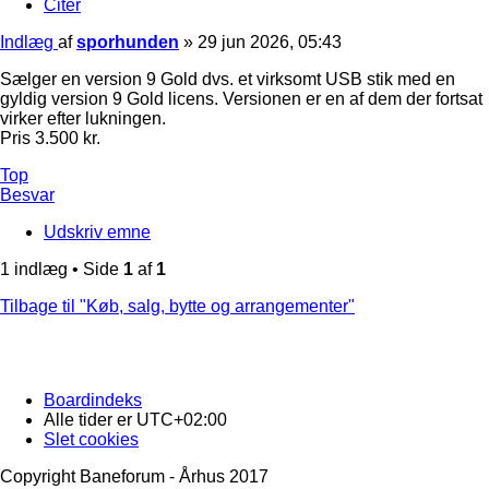
Citer
Indlæg
af
sporhunden
»
29 jun 2026, 05:43
Sælger en version 9 Gold dvs. et virksomt USB stik med en
gyldig version 9 Gold licens. Versionen er en af dem der fortsat
virker efter lukningen.
Pris 3.500 kr.
Top
Besvar
Udskriv emne
1 indlæg • Side
1
af
1
Tilbage til "Køb, salg, bytte og arrangementer"
Boardindeks
Alle tider er
UTC+02:00
Slet cookies
Copyright Baneforum - Århus 2017