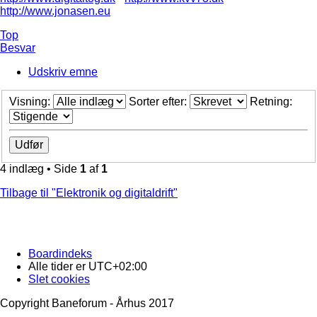
http://www.jonasen.eu
Top
Besvar
Udskriv emne
Visning:
Sorter efter:
Retning:
4 indlæg • Side
1
af
1
Tilbage til "Elektronik og digitaldrift"
Boardindeks
Alle tider er
UTC+02:00
Slet cookies
Copyright Baneforum - Århus 2017