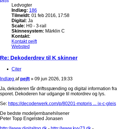
Ledvogter
Indlæg:
186
Tilmeldt:
01 feb 2016, 17:58
Digital:
Ja
Scale:
H0 - 3-rail
Skinnesystem:
Märklin C
Kontakt:
Kontakt pejft
Websted
Re: Dekoderdrev til K skinner
Citer
Indlæg
af
pejft
»
09 jun 2026, 19:33
Ja, dekoderen får driftsspænding og digital information fra
sporet. Dekoderen har udgange til motordrev og lys.
Se:
https://decoderwerk.com/p/80201-motoris ... ix-c-gleis
De bedste modeljernbanehilsener
Peter Topp Engelsted Jonasen
http://www.digitaltog.dk
-
http://www.kvv73.dk
-