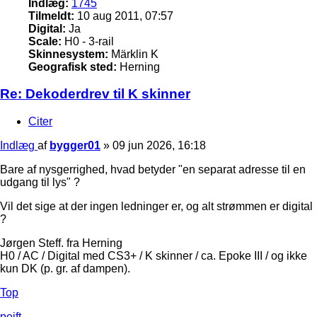
Indlæg:
1745
Tilmeldt:
10 aug 2011, 07:57
Digital:
Ja
Scale:
H0 - 3-rail
Skinnesystem:
Märklin K
Geografisk sted:
Herning
Re: Dekoderdrev til K skinner
Citer
Indlæg
af
bygger01
»
09 jun 2026, 16:18
Bare af nysgerrighed, hvad betyder "en separat adresse til en
udgang til lys" ?
Vil det sige at der ingen ledninger er, og alt strømmen er digital
?
Jørgen Steff. fra Herning
H0 / AC / Digital med CS3+ / K skinner / ca. Epoke III / og ikke
kun DK (p. gr. af dampen).
Top
pejft