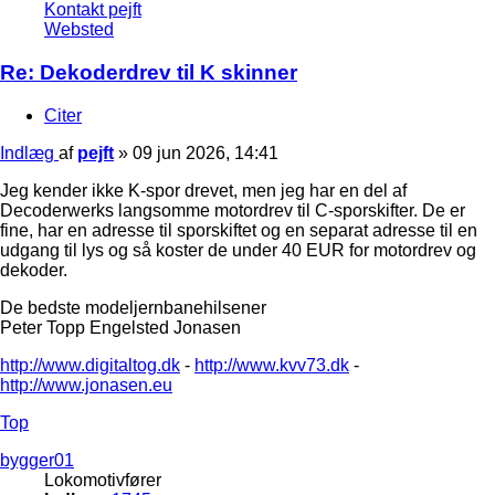
Kontakt pejft
Websted
Re: Dekoderdrev til K skinner
Citer
Indlæg
af
pejft
»
09 jun 2026, 14:41
Jeg kender ikke K-spor drevet, men jeg har en del af
Decoderwerks langsomme motordrev til C-sporskifter. De er
fine, har en adresse til sporskiftet og en separat adresse til en
udgang til lys og så koster de under 40 EUR for motordrev og
dekoder.
De bedste modeljernbanehilsener
Peter Topp Engelsted Jonasen
http://www.digitaltog.dk
-
http://www.kvv73.dk
-
http://www.jonasen.eu
Top
bygger01
Lokomotivfører