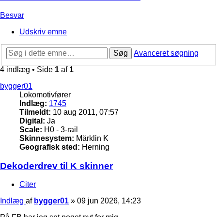
Besvar
Udskriv emne
Søg
Avanceret søgning
4 indlæg • Side
1
af
1
bygger01
Lokomotivfører
Indlæg:
1745
Tilmeldt:
10 aug 2011, 07:57
Digital:
Ja
Scale:
H0 - 3-rail
Skinnesystem:
Märklin K
Geografisk sted:
Herning
Dekoderdrev til K skinner
Citer
Indlæg
af
bygger01
»
09 jun 2026, 14:23