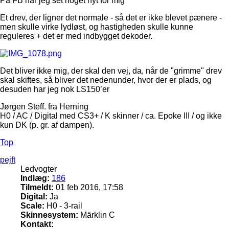
På FB har jeg set noget nyt for mig
Et drev, der ligner det normale - så det er ikke blevet pænere -
men skulle virke lydløst, og hastigheden skulle kunne
reguleres + det er med indbygget dekoder.
Det bliver ikke mig, der skal den vej, da, når de "grimme" drev
skal skiftes, så bliver det nedenunder, hvor der er plads, og
desuden har jeg nok LS150’er
Jørgen Steff. fra Herning
H0 / AC / Digital med CS3+ / K skinner / ca. Epoke III / og ikke
kun DK (p. gr. af dampen).
Top
pejft
Ledvogter
Indlæg:
186
Tilmeldt:
01 feb 2016, 17:58
Digital:
Ja
Scale:
H0 - 3-rail
Skinnesystem:
Märklin C
Kontakt: