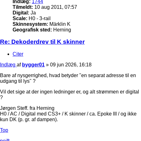
Indlæg:
1744
Tilmeldt:
10 aug 2011, 07:57
Digital:
Ja
Scale:
H0 - 3-rail
Skinnesystem:
Märklin K
Geografisk sted:
Herning
Re: Dekoderdrev til K skinner
Citer
Indlæg
af
bygger01
»
09 jun 2026, 16:18
Bare af nysgerrighed, hvad betyder "en separat adresse til en
udgang til lys" ?
Vil det sige at der ingen ledninger er, og alt strømmen er digital
?
Jørgen Steff. fra Herning
H0 / AC / Digital med CS3+ / K skinner / ca. Epoke III / og ikke
kun DK (p. gr. af dampen).
Top
pejft