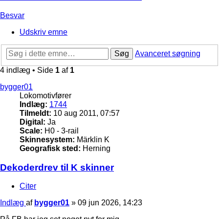
Besvar
Udskriv emne
Søg
Avanceret søgning
4 indlæg • Side
1
af
1
bygger01
Lokomotivfører
Indlæg:
1744
Tilmeldt:
10 aug 2011, 07:57
Digital:
Ja
Scale:
H0 - 3-rail
Skinnesystem:
Märklin K
Geografisk sted:
Herning
Dekoderdrev til K skinner
Citer
Indlæg
af
bygger01
»
09 jun 2026, 14:23