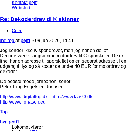
Kontakt pejft
Websted
Re: Dekoderdrev til K skinner
Citer
Indlæg
af
pejft
»
09 jun 2026, 14:41
Jeg kender ikke K-spor drevet, men jeg har en del af
Decoderwerks langsomme motordrev til C-sporskifter. De er
fine, har en adresse til sporskiftet og en separat adresse til en
udgang til lys og så koster de under 40 EUR for motordrev og
dekoder.
De bedste modeljernbanehilsener
Peter Topp Engelsted Jonasen
http://www.digitaltog.dk
-
http://www.kvv73.dk
-
http://www.jonasen.eu
Top
bygger01
Lokomotivfører