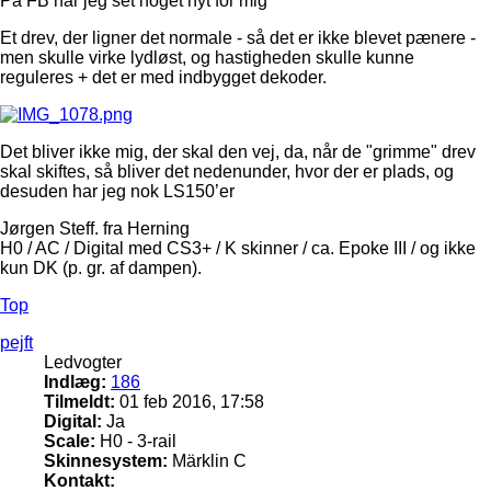
På FB har jeg set noget nyt for mig
Et drev, der ligner det normale - så det er ikke blevet pænere -
men skulle virke lydløst, og hastigheden skulle kunne
reguleres + det er med indbygget dekoder.
Det bliver ikke mig, der skal den vej, da, når de "grimme" drev
skal skiftes, så bliver det nedenunder, hvor der er plads, og
desuden har jeg nok LS150’er
Jørgen Steff. fra Herning
H0 / AC / Digital med CS3+ / K skinner / ca. Epoke III / og ikke
kun DK (p. gr. af dampen).
Top
pejft
Ledvogter
Indlæg:
186
Tilmeldt:
01 feb 2016, 17:58
Digital:
Ja
Scale:
H0 - 3-rail
Skinnesystem:
Märklin C
Kontakt: