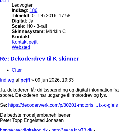
Ledvogter
Indlæg:
186
Tilmeldt:
01 feb 2016, 17:58
Digital:
Ja
Scale:
H0 - 3-rail
Skinnesystem:
Märklin C
Kontakt:
Kontakt pejft
Websted
Re: Dekoderdrev til K skinner
Citer
Indlæg
af
pejft
»
09 jun 2026, 19:33
Ja, dekoderen får driftsspænding og digital information fra
sporet. Dekoderen har udgange til motordrev og lys.
Se:
https://decoderwerk.com/p/80201-motoris ... ix-c-gleis
De bedste modeljernbanehilsener
Peter Topp Engelsted Jonasen
http://www.digitaltog.dk
-
http://www.kvv73.dk
-