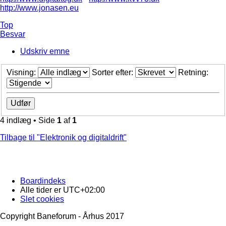
http://www.jonasen.eu
Top
Besvar
Udskriv emne
Visning:
Sorter efter:
Retning:
4 indlæg • Side
1
af
1
Tilbage til "Elektronik og digitaldrift"
Boardindeks
Alle tider er
UTC+02:00
Slet cookies
Copyright Baneforum - Århus 2017