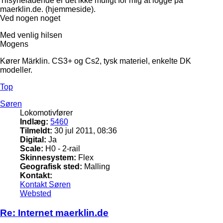
Tilsyneladende er det ikke muligt for mig at logge på
maerklin.de. (hjemmeside).
Ved nogen noget
Med venlig hilsen
Mogens
Kører Märklin. CS3+ og Cs2, tysk materiel, enkelte DK
modeller.
Top
Søren
Lokomotivfører
Indlæg:
5460
Tilmeldt:
30 jul 2011, 08:36
Digital:
Ja
Scale:
H0 - 2-rail
Skinnesystem:
Flex
Geografisk sted:
Malling
Kontakt:
Kontakt Søren
Websted
Re: Internet maerklin.de