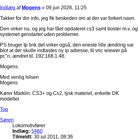
Indlæg
af
Mogens
»
09 jun 2026, 11:25
Takker for din info, jeg fik beskeden om at der var forkert navn.
Den virker nu, og jeg har fået opdateret cs3 samt boster m.v. og
systemet genstartet uden problemer.
PS bruger tp link det virker også, den eneste lille ændring var
blot at der skulle indtastes ny ip adresse, til vnc wiewer på
pc"n, ændret til. 192.168.1.48.
Mogens.
Med venlig hilsen
Mogens
Kører Märklin. CS3+ og Cs2, tysk materiel, enkelte DK
modeller.
Top
Søren
Lokomotivfører
Indlæg:
5460
Tilmeldt:
30 jul 2011, 08:36