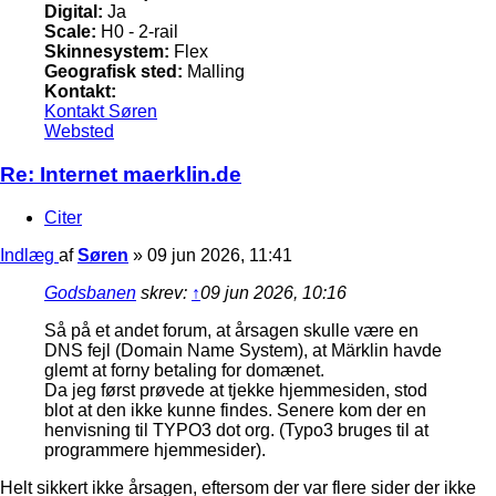
Digital:
Ja
Scale:
H0 - 2-rail
Skinnesystem:
Flex
Geografisk sted:
Malling
Kontakt:
Kontakt Søren
Websted
Re: Internet maerklin.de
Citer
Indlæg
af
Søren
»
09 jun 2026, 11:41
Godsbanen
skrev:
↑
09 jun 2026, 10:16
Så på et andet forum, at årsagen skulle være en
DNS fejl (Domain Name System), at Märklin havde
glemt at forny betaling for domænet.
Da jeg først prøvede at tjekke hjemmesiden, stod
blot at den ikke kunne findes. Senere kom der en
henvisning til TYPO3 dot org. (Typo3 bruges til at
programmere hjemmesider).
Helt sikkert ikke årsagen, eftersom der var flere sider der ikke