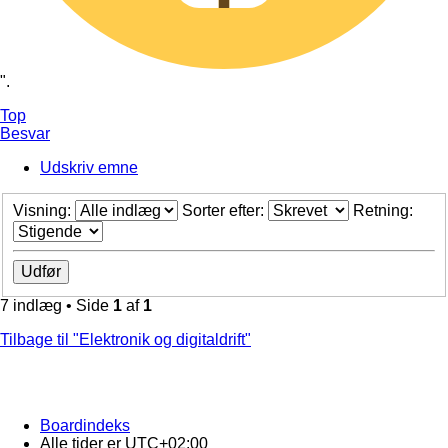
".
Top
Besvar
Udskriv emne
Visning:
Sorter efter:
Retning:
7 indlæg • Side
1
af
1
Tilbage til "Elektronik og digitaldrift"
Boardindeks
Alle tider er
UTC+02:00