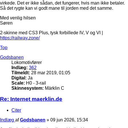
virkede. Det er ikke sådan, det fungerer, hvis man ikke betaler.
Så det rygte kan vi godt mane til jorden med det samme.
Med venlig hilsen
Søren
2-skinne med CS3 Plus, tysk forbillede IV, V og VI |
https://railway.zone/
Top
Godsbanen
Lokomotivfører
Indlæg:
362
Tilmeldt:
28 mar 2019, 01:05
Digital:
Ja
Scale:
H0 - 3-rail
Skinnesystem:
Märklin C
Re: Internet maerklin.de
Citer
Indlæg
af
Godsbanen
»
09 jun 2026, 15:34