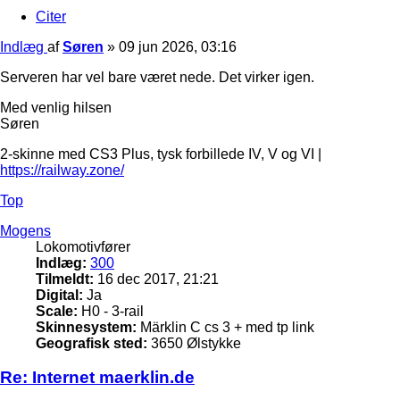
Citer
Indlæg
af
Søren
»
09 jun 2026, 03:16
Serveren har vel bare været nede. Det virker igen.
Med venlig hilsen
Søren
2-skinne med CS3 Plus, tysk forbillede IV, V og VI |
https://railway.zone/
Top
Mogens
Lokomotivfører
Indlæg:
300
Tilmeldt:
16 dec 2017, 21:21
Digital:
Ja
Scale:
H0 - 3-rail
Skinnesystem:
Märklin C cs 3 + med tp link
Geografisk sted:
3650 Ølstykke
Re: Internet maerklin.de