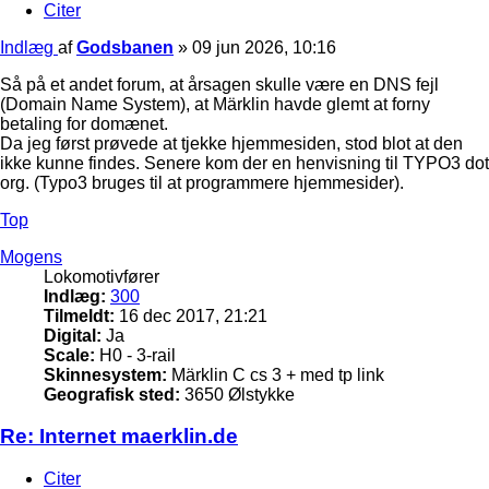
Citer
Indlæg
af
Godsbanen
»
09 jun 2026, 10:16
Så på et andet forum, at årsagen skulle være en DNS fejl
(Domain Name System), at Märklin havde glemt at forny
betaling for domænet.
Da jeg først prøvede at tjekke hjemmesiden, stod blot at den
ikke kunne findes. Senere kom der en henvisning til TYPO3 dot
org. (Typo3 bruges til at programmere hjemmesider).
Top
Mogens
Lokomotivfører
Indlæg:
300
Tilmeldt:
16 dec 2017, 21:21
Digital:
Ja
Scale:
H0 - 3-rail
Skinnesystem:
Märklin C cs 3 + med tp link
Geografisk sted:
3650 Ølstykke
Re: Internet maerklin.de
Citer