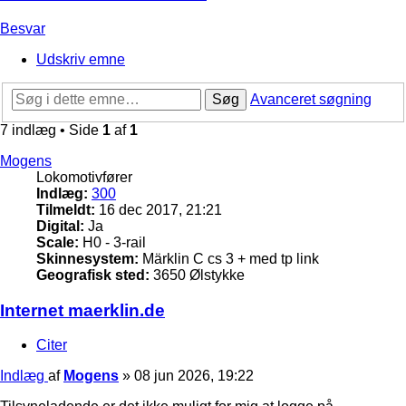
Besvar
Udskriv emne
Søg
Avanceret søgning
7 indlæg • Side
1
af
1
Mogens
Lokomotivfører
Indlæg:
300
Tilmeldt:
16 dec 2017, 21:21
Digital:
Ja
Scale:
H0 - 3-rail
Skinnesystem:
Märklin C cs 3 + med tp link
Geografisk sted:
3650 Ølstykke
Internet maerklin.de
Citer
Indlæg
af
Mogens
»
08 jun 2026, 19:22