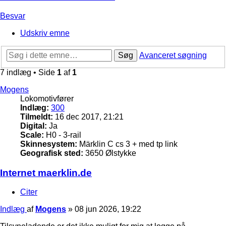
Besvar
Udskriv emne
Søg
Avanceret søgning
7 indlæg • Side
1
af
1
Mogens
Lokomotivfører
Indlæg:
300
Tilmeldt:
16 dec 2017, 21:21
Digital:
Ja
Scale:
H0 - 3-rail
Skinnesystem:
Märklin C cs 3 + med tp link
Geografisk sted:
3650 Ølstykke
Internet maerklin.de
Citer
Indlæg
af
Mogens
»
08 jun 2026, 19:22