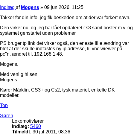
Indlæg
af
Mogens
»
09 jun 2026, 11:25
Takker for din info, jeg fik beskeden om at der var forkert navn.
Den virker nu, og jeg har fået opdateret cs3 samt boster m.v. og
systemet genstartet uden problemer.
PS bruger tp link det virker også, den eneste lille ændring var
blot at der skulle indtastes ny ip adresse, til vnc wiewer på
pc"n, ændret til. 192.168.1.48.
Mogens.
Med venlig hilsen
Mogens
Kører Märklin. CS3+ og Cs2, tysk materiel, enkelte DK
modeller.
Top
Søren
Lokomotivfører
Indlæg:
5460
Tilmeldt:
30 jul 2011, 08:36