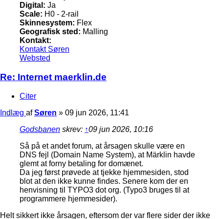
Digital:
Ja
Scale:
H0 - 2-rail
Skinnesystem:
Flex
Geografisk sted:
Malling
Kontakt:
Kontakt Søren
Websted
Re: Internet maerklin.de
Citer
Indlæg
af
Søren
»
09 jun 2026, 11:41
Godsbanen
skrev:
↑
09 jun 2026, 10:16
Så på et andet forum, at årsagen skulle være en
DNS fejl (Domain Name System), at Märklin havde
glemt at forny betaling for domænet.
Da jeg først prøvede at tjekke hjemmesiden, stod
blot at den ikke kunne findes. Senere kom der en
henvisning til TYPO3 dot org. (Typo3 bruges til at
programmere hjemmesider).
Helt sikkert ikke årsagen, eftersom der var flere sider der ikke