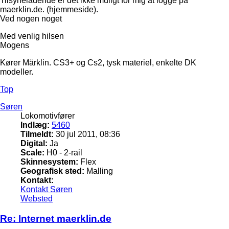
Tilsyneladende er det ikke muligt for mig at logge på
maerklin.de. (hjemmeside).
Ved nogen noget
Med venlig hilsen
Mogens
Kører Märklin. CS3+ og Cs2, tysk materiel, enkelte DK
modeller.
Top
Søren
Lokomotivfører
Indlæg:
5460
Tilmeldt:
30 jul 2011, 08:36
Digital:
Ja
Scale:
H0 - 2-rail
Skinnesystem:
Flex
Geografisk sted:
Malling
Kontakt:
Kontakt Søren
Websted
Re: Internet maerklin.de