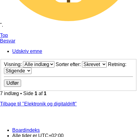
".
Top
Besvar
Udskriv emne
Visning:
Sorter efter:
Retning:
7 indlæg • Side
1
af
1
Tilbage til "Elektronik og digitaldrift"
Boardindeks
Alle tider er
UTC+02:00