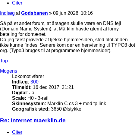
Citer
Indlæg
af
Godsbanen
»
09 jun 2026, 10:16
Så på et andet forum, at årsagen skulle være en DNS fejl
(Domain Name System), at Märklin havde glemt at forny
betaling for domænet.
Da jeg først prøvede at tjekke hjemmesiden, stod blot at den
ikke kunne findes. Senere kom der en henvisning til TYPO3 dot
org. (Typo3 bruges til at programmere hjemmesider).
Top
Mogens
Lokomotivfører
Indlæg:
300
Tilmeldt:
16 dec 2017, 21:21
Digital:
Ja
Scale:
H0 - 3-rail
Skinnesystem:
Märklin C cs 3 + med tp link
Geografisk sted:
3650 Ølstykke
Re: Internet maerklin.de
Citer