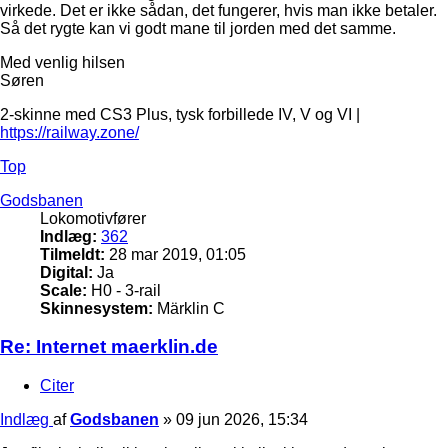
virkede. Det er ikke sådan, det fungerer, hvis man ikke betaler.
Så det rygte kan vi godt mane til jorden med det samme.
Med venlig hilsen
Søren
2-skinne med CS3 Plus, tysk forbillede IV, V og VI |
https://railway.zone/
Top
Godsbanen
Lokomotivfører
Indlæg:
362
Tilmeldt:
28 mar 2019, 01:05
Digital:
Ja
Scale:
H0 - 3-rail
Skinnesystem:
Märklin C
Re: Internet maerklin.de
Citer
Indlæg
af
Godsbanen
»
09 jun 2026, 15:34