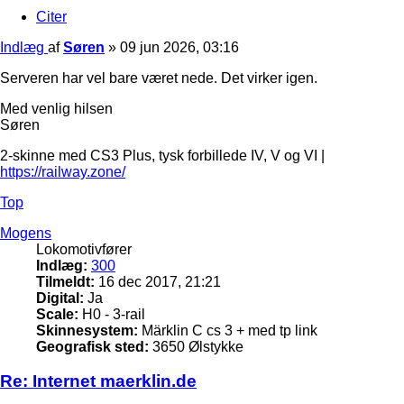
Citer
Indlæg
af
Søren
»
09 jun 2026, 03:16
Serveren har vel bare været nede. Det virker igen.
Med venlig hilsen
Søren
2-skinne med CS3 Plus, tysk forbillede IV, V og VI |
https://railway.zone/
Top
Mogens
Lokomotivfører
Indlæg:
300
Tilmeldt:
16 dec 2017, 21:21
Digital:
Ja
Scale:
H0 - 3-rail
Skinnesystem:
Märklin C cs 3 + med tp link
Geografisk sted:
3650 Ølstykke
Re: Internet maerklin.de