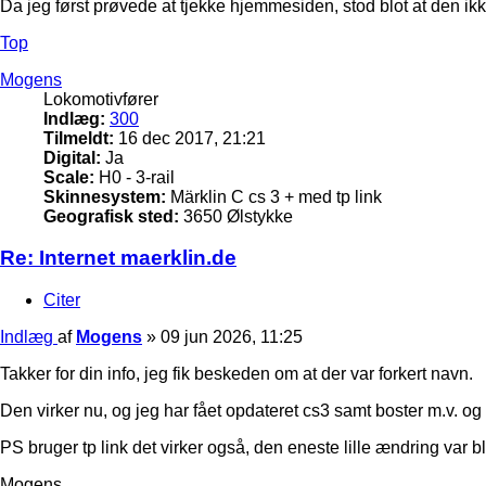
Da jeg først prøvede at tjekke hjemmesiden, stod blot at den i
Top
Mogens
Lokomotivfører
Indlæg:
300
Tilmeldt:
16 dec 2017, 21:21
Digital:
Ja
Scale:
H0 - 3-rail
Skinnesystem:
Märklin C cs 3 + med tp link
Geografisk sted:
3650 Ølstykke
Re: Internet maerklin.de
Citer
Indlæg
af
Mogens
»
09 jun 2026, 11:25
Takker for din info, jeg fik beskeden om at der var forkert navn.
Den virker nu, og jeg har fået opdateret cs3 samt boster m.v. o
PS bruger tp link det virker også, den eneste lille ændring var bl
Mogens.