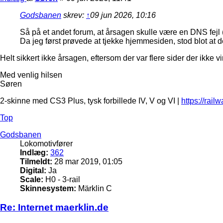
Godsbanen
skrev:
↑
09 jun 2026, 10:16
Så på et andet forum, at årsagen skulle være en DNS fejl
Da jeg først prøvede at tjekke hjemmesiden, stod blot at
Helt sikkert ikke årsagen, eftersom der var flere sider der ikke 
Med venlig hilsen
Søren
2-skinne med CS3 Plus, tysk forbillede IV, V og VI |
https://rail
Top
Godsbanen
Lokomotivfører
Indlæg:
362
Tilmeldt:
28 mar 2019, 01:05
Digital:
Ja
Scale:
H0 - 3-rail
Skinnesystem:
Märklin C
Re: Internet maerklin.de