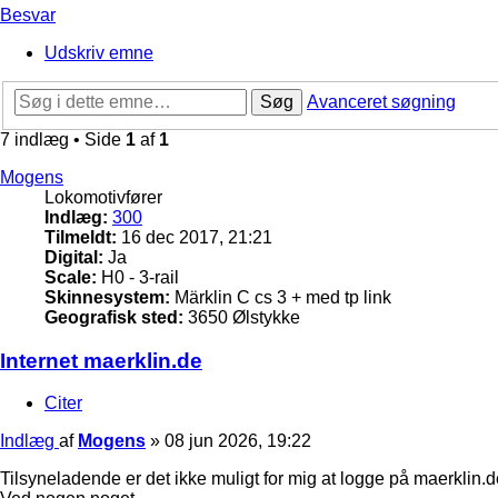
Besvar
Udskriv emne
Søg
Avanceret søgning
7 indlæg • Side
1
af
1
Mogens
Lokomotivfører
Indlæg:
300
Tilmeldt:
16 dec 2017, 21:21
Digital:
Ja
Scale:
H0 - 3-rail
Skinnesystem:
Märklin C cs 3 + med tp link
Geografisk sted:
3650 Ølstykke
Internet maerklin.de
Citer
Indlæg
af
Mogens
»
08 jun 2026, 19:22
Tilsyneladende er det ikke muligt for mig at logge på maerklin.