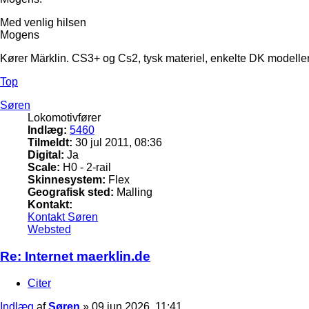
Med venlig hilsen
Mogens
Kører Märklin. CS3+ og Cs2, tysk materiel, enkelte DK modeller
Top
Søren
Lokomotivfører
Indlæg:
5460
Tilmeldt:
30 jul 2011, 08:36
Digital:
Ja
Scale:
H0 - 2-rail
Skinnesystem:
Flex
Geografisk sted:
Malling
Kontakt:
Kontakt Søren
Websted
Re: Internet maerklin.de
Citer
Indlæg
af
Søren
»
09 jun 2026, 11:41