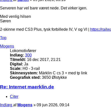
Serveren har vel bare været nede. Det virker igen.
Med venlig hilsen
Søren
2-skinne med CS3 Plus, tysk forbillede IV, V og VI |
https://rail
Top
Mogens
Lokomotivfører
Indlæg:
300
Tilmeldt:
16 dec 2017, 21:21
Digital:
Ja
Scale:
H0 - 3-rail
Skinnesystem:
Märklin C cs 3 + med tp link
Geografisk sted:
3650 Ølstykke
Re: Internet maerklin.de
Citer
Indlæg
af
Mogens
»
09 jun 2026, 09:14