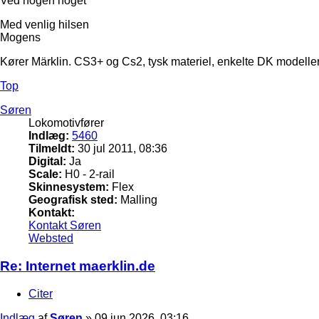
Ved nogen noget
Med venlig hilsen
Mogens
Kører Märklin. CS3+ og Cs2, tysk materiel, enkelte DK modeller
Top
Søren
Lokomotivfører
Indlæg:
5460
Tilmeldt:
30 jul 2011, 08:36
Digital:
Ja
Scale:
H0 - 2-rail
Skinnesystem:
Flex
Geografisk sted:
Malling
Kontakt:
Kontakt Søren
Websted
Re: Internet maerklin.de
Citer
Indlæg
af
Søren
»
09 jun 2026, 03:16