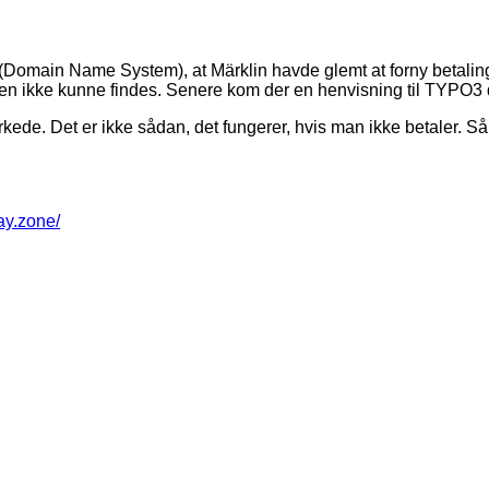
 (Domain Name System), at Märklin havde glemt at forny betali
 den ikke kunne findes. Senere kom der en henvisning til TYPO3 
virkede. Det er ikke sådan, det fungerer, hvis man ikke betaler. 
way.zone/