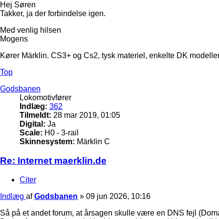
Hej Søren
Takker, ja der forbindelse igen.
Med venlig hilsen
Mogens
Kører Märklin. CS3+ og Cs2, tysk materiel, enkelte DK modeller
Top
Godsbanen
Lokomotivfører
Indlæg:
362
Tilmeldt:
28 mar 2019, 01:05
Digital:
Ja
Scale:
H0 - 3-rail
Skinnesystem:
Märklin C
Re: Internet maerklin.de
Citer
Indlæg
af
Godsbanen
»
09 jun 2026, 10:16
Så på et andet forum, at årsagen skulle være en DNS fejl (Dom