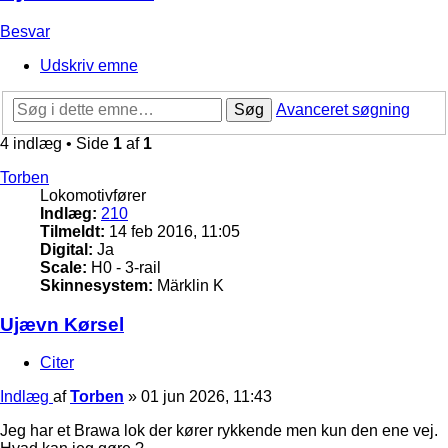
Besvar
Udskriv emne
Søg
Avanceret søgning
4 indlæg • Side
1
af
1
Torben
Lokomotivfører
Indlæg:
210
Tilmeldt:
14 feb 2016, 11:05
Digital:
Ja
Scale:
H0 - 3-rail
Skinnesystem:
Märklin K
Ujævn Kørsel
Citer
Indlæg
af
Torben
»
01 jun 2026, 11:43
Jeg har et Brawa lok der kører rykkende men kun den ene vej.