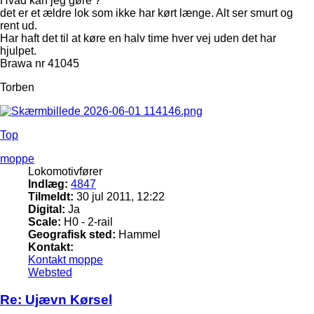
Hvad kan jeg gøre ?
det er et ældre lok som ikke har kørt længe. Alt ser smurt og
rent ud.
Har haft det til at køre en halv time hver vej uden det har
hjulpet.
Brawa nr 41045
Torben
Top
moppe
Lokomotivfører
Indlæg:
4847
Tilmeldt:
30 jul 2011, 12:22
Digital:
Ja
Scale:
H0 - 2-rail
Geografisk sted:
Hammel
Kontakt:
Kontakt moppe
Websted
Re: Ujævn Kørsel