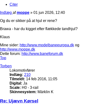
Citer
Indlæg
af
moppe
»
01 jun 2026, 12:40
Og du er sikker på at hjul er rene?
Brawa - har du kigget efter flækkede tandhjul?
Klaus
Mine sider:
http://www.modelbaneeuropa.dk
og
http://www.moppe.dk
Dette forum:
http://www.baneforum.dk
Top
Torben
Lokomotivfører
Indlæg:
210
Tilmeldt:
14 feb 2016, 11:05
Digital:
Ja
Scale:
H0 - 3-rail
Skinnesystem:
Märklin K
Re: Ujævn Kørsel