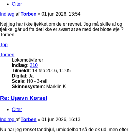
Citer
Indlæg
af
Torben
»
01 jun 2026, 13:54
Nej jeg har ikke tjekket om de er revnet. Jeg må skille af og
tjekke, går ud fra det ikke er svært at se med det blotte øje ?
Torben
Top
Torben
Lokomotivfører
Indlæg:
210
Tilmeldt:
14 feb 2016, 11:05
Digital:
Ja
Scale:
H0 - 3-rail
Skinnesystem:
Märklin K
Re: Ujævn Kørsel
Citer
Indlæg
af
Torben
»
01 jun 2026, 16:13
Nu har jeg renset tandhjul, umiddelbart så de ok ud, men efter