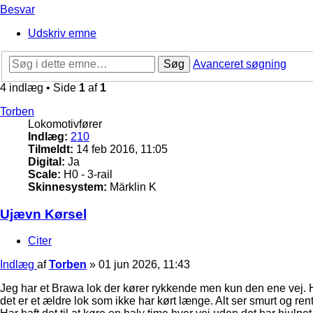
Besvar
Udskriv emne
Søg
Avanceret søgning
4 indlæg • Side
1
af
1
Torben
Lokomotivfører
Indlæg:
210
Tilmeldt:
14 feb 2016, 11:05
Digital:
Ja
Scale:
H0 - 3-rail
Skinnesystem:
Märklin K
Ujævn Kørsel
Citer
Indlæg
af
Torben
»
01 jun 2026, 11:43
Jeg har et Brawa lok der kører rykkende men kun den ene vej. 
det er et ældre lok som ikke har kørt længe. Alt ser smurt og rent