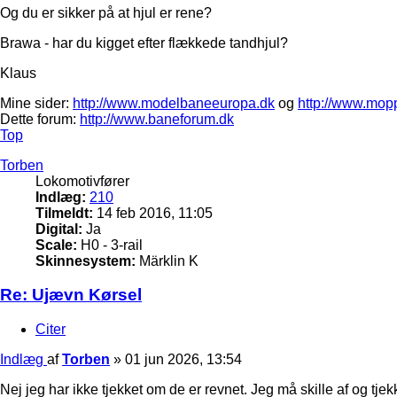
Og du er sikker på at hjul er rene?
Brawa - har du kigget efter flækkede tandhjul?
Klaus
Mine sider:
http://www.modelbaneeuropa.dk
og
http://www.mop
Dette forum:
http://www.baneforum.dk
Top
Torben
Lokomotivfører
Indlæg:
210
Tilmeldt:
14 feb 2016, 11:05
Digital:
Ja
Scale:
H0 - 3-rail
Skinnesystem:
Märklin K
Re: Ujævn Kørsel
Citer
Indlæg
af
Torben
»
01 jun 2026, 13:54
Nej jeg har ikke tjekket om de er revnet. Jeg må skille af og tjek