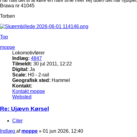
Har haft det til at køre en halv time hver vej uden det har hjulpet
Brawa nr 41045
Torben
Top
moppe
Lokomotivfører
Indlæg:
4847
Tilmeldt:
30 jul 2011, 12:22
Digital:
Ja
Scale:
H0 - 2-rail
Geografisk sted:
Hammel
Kontakt:
Kontakt moppe
Websted
Re: Ujævn Kørsel
Citer
Indlæg
af
moppe
»
01 jun 2026, 12:40