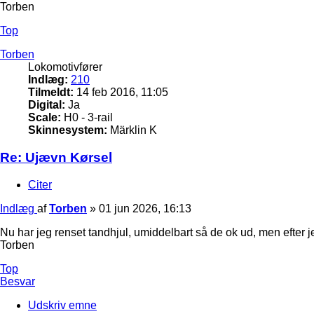
Torben
Top
Torben
Lokomotivfører
Indlæg:
210
Tilmeldt:
14 feb 2016, 11:05
Digital:
Ja
Scale:
H0 - 3-rail
Skinnesystem:
Märklin K
Re: Ujævn Kørsel
Citer
Indlæg
af
Torben
»
01 jun 2026, 16:13
Nu har jeg renset tandhjul, umiddelbart så de ok ud, men efter j
Torben
Top
Besvar
Udskriv emne