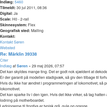
Indlæg:
5460
Tilmeldt:
30 jul 2011, 08:36
Digital:
Ja
Scale:
H0 - 2-rail
Skinnesystem:
Flex
Geografisk sted:
Malling
Kontakt:
Kontakt Søren
Websted
Re: Märklin 39338
Citer
Indlæg
af
Søren
»
29 maj 2026, 07:57
Det kan skyldes mange ting. Det er godt nok sjældent at dekode
Er der garanti på modellen stadigvæk, så giv den tilbage til forh
Hvis du ikke har ændret i programmeringen af lokomotivet, så p
lokomotivet.
Det kan sparke liv i den igen. Hvis det ikke virker, så tag hatte
lodning på motherboardet.
Ledningerne til frontlys er typisk grå, gule og orange.