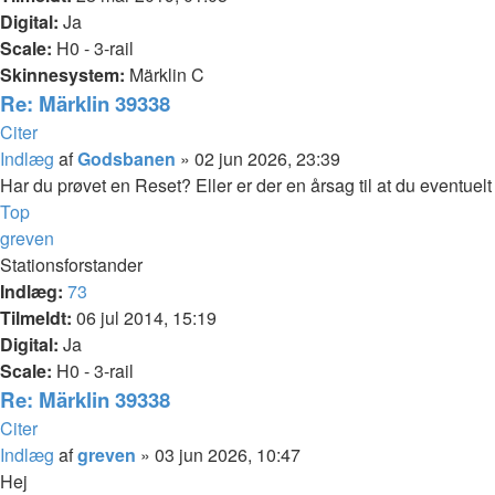
Digital:
Ja
Scale:
H0 - 3-rail
Skinnesystem:
Märklin C
Re: Märklin 39338
Citer
Indlæg
af
Godsbanen
»
02 jun 2026, 23:39
Har du prøvet en Reset? Eller er der en årsag til at du eventuelt 
Top
greven
Stationsforstander
Indlæg:
73
Tilmeldt:
06 jul 2014, 15:19
Digital:
Ja
Scale:
H0 - 3-rail
Re: Märklin 39338
Citer
Indlæg
af
greven
»
03 jun 2026, 10:47
Hej