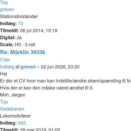
Top
greven
Stationsforstander
Indlæg:
73
Tilmeldt:
06 jul 2014, 15:19
Digital:
Ja
Scale:
H0 - 3-rail
Re: Märklin 39338
Citer
Indlæg
af
greven
»
02 jun 2026, 23:20
Hej
Er der et CV hvor man kan indstille/ændre strøm/spænding til fo
Hvis der er kan den måske været ændret til 0.
Mvh. Jørgen
Top
Godsbanen
Lokomotivfører
Indlæg:
362
Tilmeldt:
28 mar 2019, 01:05