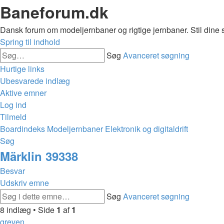
Baneforum.dk
Dansk forum om modeljernbaner og rigtige jernbaner. Stil dine 
Spring til indhold
Søg
Avanceret søgning
Hurtige links
Ubesvarede indlæg
Aktive emner
Log ind
Tilmeld
Boardindeks
Modeljernbaner
Elektronik og digitaldrift
Søg
Märklin 39338
Besvar
Udskriv emne
Søg
Avanceret søgning
8 indlæg • Side
1
af
1
greven