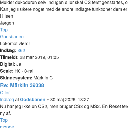
Melder dekoderen selv ind igen eller skal CS først genstartes, o
Kan jeg risikere noget med de andre indlagte funktioner dem er de
Hilsen
Jørgen
Top
Godsbanen
Lokomotivfører
Indlæg:
362
Tilmeldt:
28 mar 2019, 01:05
Digital:
Ja
Scale:
H0 - 3-rail
Skinnesystem:
Märklin C
Re: Märklin 39338
Citer
Indlæg
af
Godsbanen
»
30 maj 2026, 13:27
Nu har jeg ikke en CS2, men bruger CS3 og MS2. En Reset fører 
ny af.
Top
moppe