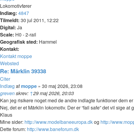
Lokomotivfører
Indlæg:
4847
Tilmeldt:
30 jul 2011, 12:22
Digital:
Ja
Scale:
H0 - 2-rail
Geografisk sted:
Hammel
Kontakt:
Kontakt moppe
Websted
Re: Märklin 39338
Citer
Indlæg
af
moppe
»
30 maj 2026, 23:08
greven
skrev:
↑
29 maj 2026, 20:03
Kan jeg risikere noget med de andre indlagte funktioner dem er de
Nej, det er et Märklin lokomotiv. Der er “fail safe” det vil sige at 
Klaus
Mine sider:
http://www.modelbaneeuropa.dk
og
http://www.mop
Dette forum:
http://www.baneforum.dk