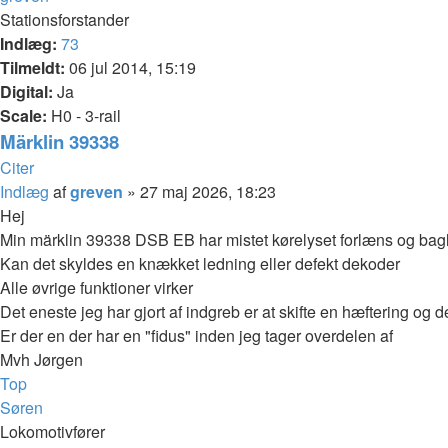
Stationsforstander
Indlæg:
73
Tilmeldt:
06 jul 2014, 15:19
Digital:
Ja
Scale:
H0 - 3-rail
Märklin 39338
Citer
Indlæg
af
greven
»
27 maj 2026, 18:23
Hej
Min märklin 39338 DSB EB har mistet kørelyset forlæns og ba
Kan det skyldes en knækket ledning eller defekt dekoder
Alle øvrige funktioner virker
Det eneste jeg har gjort af indgreb er at skifte en hæftering og 
Er der en der har en "fidus" inden jeg tager overdelen af
Mvh Jørgen
Top
Søren
Lokomotivfører