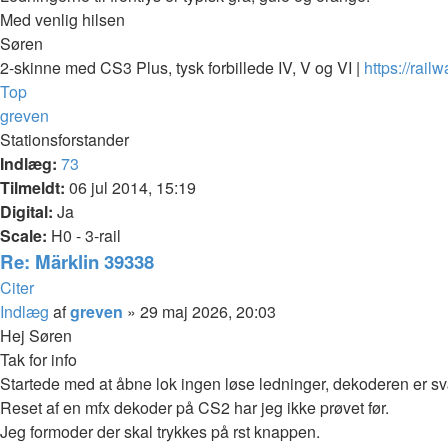
Med venlig hilsen
Søren
2-skinne med CS3 Plus, tysk forbillede IV, V og VI |
https://rail
Top
greven
Stationsforstander
Indlæg:
73
Tilmeldt:
06 jul 2014, 15:19
Digital:
Ja
Scale:
H0 - 3-rail
Re: Märklin 39338
Citer
Indlæg
af
greven
»
29 maj 2026, 20:03
Hej Søren
Tak for info
Startede med at åbne lok ingen løse ledninger, dekoderen er sv
Reset af en mfx dekoder på CS2 har jeg ikke prøvet før.
Jeg formoder der skal trykkes på rst knappen.