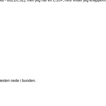
input - 6021/CS2), men jeg har en CS3+, hvor finder jeg knappen
 næsten nede i bunden.