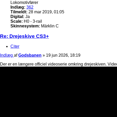
Lokomotivfører
Indlæg:
362
Tilmeldt:
28 mar 2019, 01:05
Digital:
Ja
Scale:
H0 - 3-rail
Skinnesystem:
Märklin C
Re: Drejeskive CS3+
Citer
Indlæg
af
Godsbanen
»
19 jun 2026, 18:19
Der er en længere officiel videoserie omkring drejeskiven. Vid