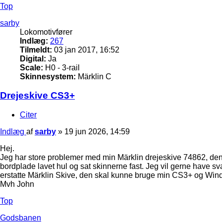
Top
sarby
Lokomotivfører
Indlæg:
267
Tilmeldt:
03 jan 2017, 16:52
Digital:
Ja
Scale:
H0 - 3-rail
Skinnesystem:
Märklin C
Drejeskive CS3+
Citer
Indlæg
af
sarby
»
19 jun 2026, 14:59
Hej.
Jeg har store problemer med min Märklin drejeskive 74862, den dr
bordplade lavet hul og sat skinnerne fast. Jeg vil gerne have 
erstatte Märklin Skive, den skal kunne bruge min CS3+ og Wind
Mvh John
Top
Godsbanen