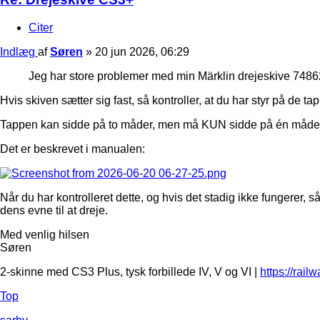
Citer
Indlæg
af
Søren
»
20 jun 2026, 06:29
Jeg har store problemer med min Märklin drejeskive 74862,
Hvis skiven sætter sig fast, så kontroller, at du har styr på de ta
Tappen kan sidde på to måder, men må KUN sidde på én måde. Hv
Det er beskrevet i manualen:
Når du har kontrolleret dette, og hvis det stadig ikke fungerer
dens evne til at dreje.
Med venlig hilsen
Søren
2-skinne med CS3 Plus, tysk forbillede IV, V og VI |
https://rail
Top