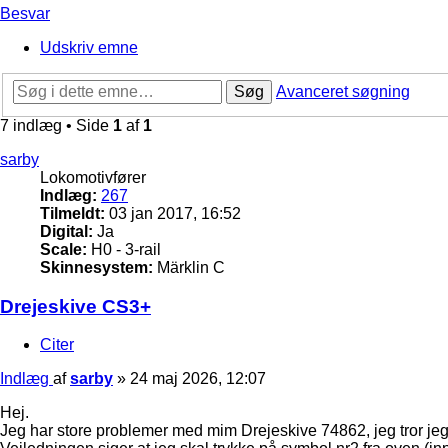
Besvar
Udskriv emne
Søg
Avanceret søgning
7 indlæg • Side
1
af
1
sarby
Lokomotivfører
Indlæg:
267
Tilmeldt:
03 jan 2017, 16:52
Digital:
Ja
Scale:
H0 - 3-rail
Skinnesystem:
Märklin C
Drejeskive CS3+
Citer
Indlæg
af
sarby
»
24 maj 2026, 12:07
Hej.
Jeg har store problemer med mim Drejeskive 74862, jeg tror jeg h