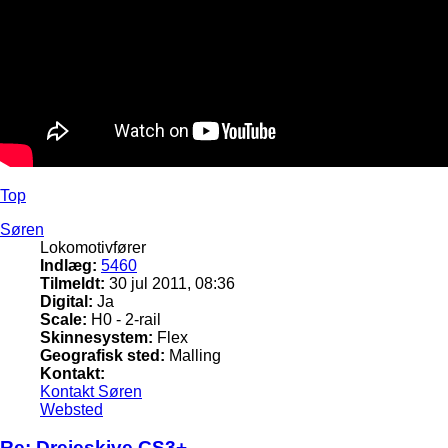
Top
Søren
Lokomotivfører
Indlæg:
5460
Tilmeldt:
30 jul 2011, 08:36
Digital:
Ja
Scale:
H0 - 2-rail
Skinnesystem:
Flex
Geografisk sted:
Malling
Kontakt:
Kontakt Søren
Websted
Re: Drejeskive CS3+