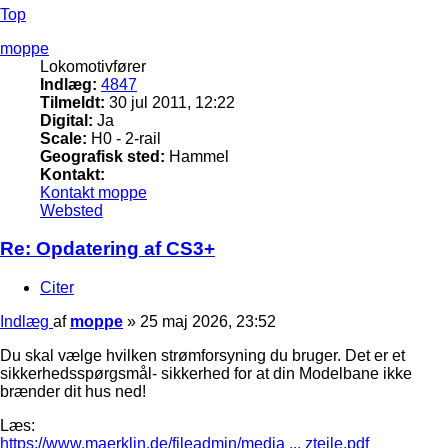
Top
moppe
Lokomotivfører
Indlæg:
4847
Tilmeldt:
30 jul 2011, 12:22
Digital:
Ja
Scale:
H0 - 2-rail
Geografisk sted:
Hammel
Kontakt:
Kontakt moppe
Websted
Re: Opdatering af CS3+
Citer
Indlæg
af
moppe
»
25 maj 2026, 23:52
Du skal vælge hvilken strømforsyning du bruger. Det er et
sikkerhedsspørgsmål- sikkerhed for at din Modelbane ikke
brænder dit hus ned!
Læs:
https://www.maerklin.de/fileadmin/media ... zteile.pdf