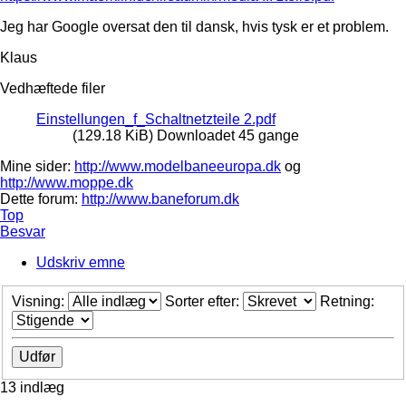
Jeg har Google oversat den til dansk, hvis tysk er et problem.
Klaus
Vedhæftede filer
Einstellungen_f_Schaltnetzteile 2.pdf
(129.18 KiB) Downloadet 45 gange
Mine sider:
http://www.modelbaneeuropa.dk
og
http://www.moppe.dk
Dette forum:
http://www.baneforum.dk
Top
Besvar
Udskriv emne
Visning:
Sorter efter:
Retning:
13 indlæg