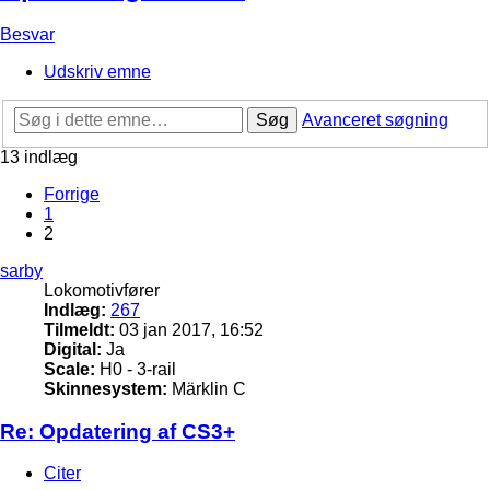
Besvar
Udskriv emne
Søg
Avanceret søgning
13 indlæg
Forrige
1
2
sarby
Lokomotivfører
Indlæg:
267
Tilmeldt:
03 jan 2017, 16:52
Digital:
Ja
Scale:
H0 - 3-rail
Skinnesystem:
Märklin C
Re: Opdatering af CS3+
Citer