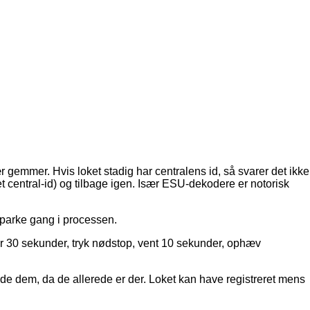
ær gemmer. Hvis loket stadig har centralens id, så svarer det ikke
et central-id) og tilbage igen. Især ESU-dekodere er notorisk
sparke gang i processen.
r 30 sekunder, tryk nødstop, vent 10 sekunder, ophæv
 finde dem, da de allerede er der. Loket kan have registreret mens