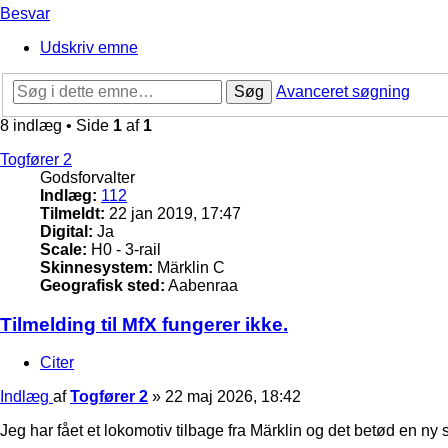
Besvar
Udskriv emne
Søg
Avanceret søgning
8 indlæg • Side
1
af
1
Togfører 2
Godsforvalter
Indlæg:
112
Tilmeldt:
22 jan 2019, 17:47
Digital:
Ja
Scale:
H0 - 3-rail
Skinnesystem:
Märklin C
Geografisk sted:
Aabenraa
Tilmelding til MfX fungerer ikke.
Citer
Indlæg
af
Togfører 2
»
22 maj 2026, 18:42
Jeg har fået et lokomotiv tilbage fra Märklin og det betød en n