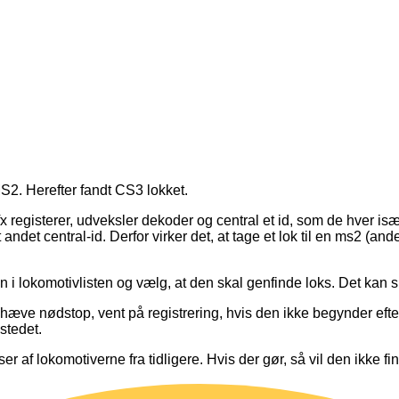
S2. Herefter fandt CS3 lokket.
mfx registerer, udveksler dekoder og central et id, som de hver is
det central-id. Derfor virker det, at tage et lok til en ms2 (and
 i lokomotivlisten og vælg, at den skal genfinde loks. Det kan 
æve nødstop, vent på registrering, hvis den ikke begynder efte
stedet.
nser af lokomotiverne fra tidligere. Hvis der gør, så vil den ikke