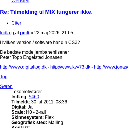
Websted
Re: Tilmelding til MfX fungerer ikke.
Citer
Indlæg
af
pejft
»
22 maj 2026, 21:05
Hvilken version / software har din CS3?
De bedste modeljernbanehilsener
Peter Topp Engelsted Jonasen
http://www.digitaltog.dk
-
http://www.kvv73.dk
-
http://www.jonas
Top
Søren
Lokomotivfører
Indlæg:
5460
Tilmeldt:
30 jul 2011, 08:36
Digital:
Ja
Scale:
H0 - 2-rail
Skinnesystem:
Flex
Geografisk sted:
Malling
Kontakt: