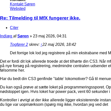
Kontakt Søren
Websted
Re: Tilmelding til MfX fungerer ikke.
Citer
Indlæg
af
Søren
»
23 maj 2026, 04:31
Togfører 2
skrev:
↑
22 maj 2026, 18:42
Det forrige lok lod jeg registrere på min ekstrabane med M
Det er fordi dit lok allerede troede at det tilhørte din CS3. Når 
på nye forsøg på registrering, medmindre centralen udsender et an
følsomme her.
Har du bedt din CS3 genfinde "tabte' lokomotiver? Gå til menuen
Du kan også prøve at sætte loket på programmeringssporet. Oph
nødstoppet igen. Hvis loket har power pack, vent 60 sekunder i 
Kontroller i øvrigt at der ikke allerede ligger eksisterende insta
du lige var uopmærksom (spørg mig ikke, hvordan jeg ved det