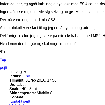
Inden da, har jeg også købt nogle nye loks med ESU sound-de
Ingen af disse registrerede sig selv og nu gør Märklins helller ik
Det må være noget med min CS3.
Alle protokoller er slået til og jeg er på nyeste opgradering.
Det forrige lok lod jeg registrere på min ekstrabane med MS2. H
Hvad mon der foregår og skal noget rettes op?
/Finn
Top
pejft
Ledvogter
Indlæg:
186
Tilmeldt:
01 feb 2016, 17:58
Digital:
Ja
Scale:
H0 - 3-rail
Skinnesystem:
Märklin C
Kontakt:
Kontakt pejft