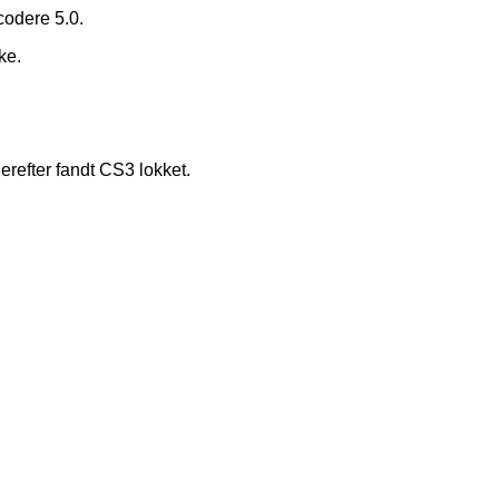
codere 5.0.
ke.
erefter fandt CS3 lokket.