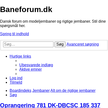
Baneforum.dk
Dansk forum om modeljernbaner og rigtige jernbaner. Stil dine
spørgsmål her.
Spring til indhold
Søg
Avanceret søgning
Hurtige links
Ubesvarede indlæg
Aktive emner
Log ind
Tilmeld
Boardindeks
Jernbaner
Alt om de rigtige jernbaner
Søg
Oprangering 781 DK-DBCSC 185 337