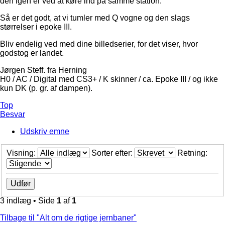
den igen er ved at køre ind på samme station.
Så er det godt, at vi tumler med Q vogne og den slags
størrelser i epoke III.
Bliv endelig ved med dine billedserier, for det viser, hvor
godstog er landet.
Jørgen Steff. fra Herning
H0 / AC / Digital med CS3+ / K skinner / ca. Epoke III / og ikke
kun DK (p. gr. af dampen).
Top
Besvar
Udskriv emne
Visning:
Sorter efter:
Retning:
3 indlæg • Side
1
af
1
Tilbage til "Alt om de rigtige jernbaner"