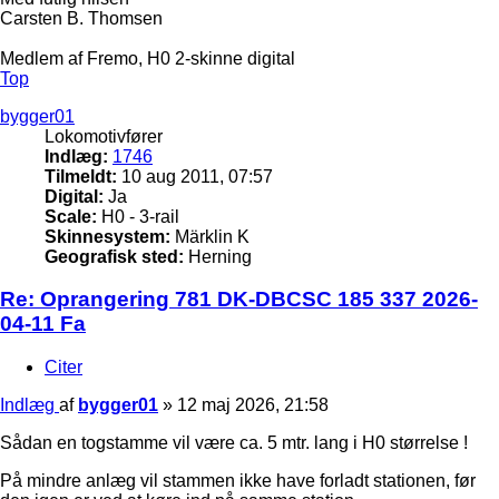
Carsten B. Thomsen
Medlem af Fremo, H0 2-skinne digital
Top
bygger01
Lokomotivfører
Indlæg:
1746
Tilmeldt:
10 aug 2011, 07:57
Digital:
Ja
Scale:
H0 - 3-rail
Skinnesystem:
Märklin K
Geografisk sted:
Herning
Re: Oprangering 781 DK-DBCSC 185 337 2026-
04-11 Fa
Citer
Indlæg
af
bygger01
»
12 maj 2026, 21:58
Sådan en togstamme vil være ca. 5 mtr. lang i H0 størrelse !
På mindre anlæg vil stammen ikke have forladt stationen, før