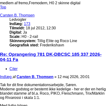
medlem af fremo,Fremodern, H0 2 skinne digital
Top
Carsten B. Thomsen
Ledvogter
Indlæg:
173
Tilmeldt:
18 jul 2012, 12:30
Digital:
Ja
Scale:
H0 - 2-rail
Skinnesystem:
Tillig Elite og Roco Line
Geografisk sted:
Frederikshavn
Re: Oprangering 781 DK-DBCSC 185 337 2026-
04-11 Fa
Citer
Indlæg
af
Carsten B. Thomsen
»
12 maj 2026, 20:01
Tak for dit fine dokumentationsarbejde, Søren.
Moderne godstog er bestemt ikke kedelige - her er der en herlig
blandet stamme af bl.a. Roco, PIKO, Fleischmann, Trix/Märklin
og Rivarossi i skala 1:1.
Med futlig hilsen