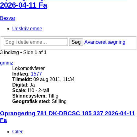
2026-04-11 Fa
Besvar
Udskriv emne
Søg
Avanceret søgning
3 indlæg • Side
1
af
1
gmmz
Lokomotivfører
Indlæg:
1577
Tilmeldt:
09 aug 2011, 11:34
Digital:
Ja
Scale:
H0 - 2-rail
Skinnesystem:
Tillig
Geografisk sted:
Stilling
Oprangering 781 DK-DBCSC 185 337 2026-04-11
Fa
Citer