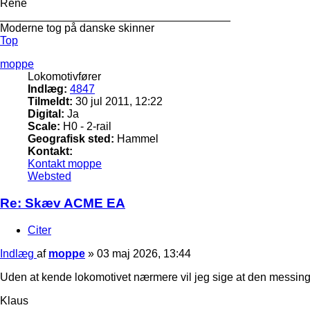
Rene
_____________________________________
Moderne tog på danske skinner
Top
moppe
Lokomotivfører
Indlæg:
4847
Tilmeldt:
30 jul 2011, 12:22
Digital:
Ja
Scale:
H0 - 2-rail
Geografisk sted:
Hammel
Kontakt:
Kontakt moppe
Websted
Re: Skæv ACME EA
Citer
Indlæg
af
moppe
»
03 maj 2026, 13:44
Uden at kende lokomotivet nærmere vil jeg sige at den messings
Klaus