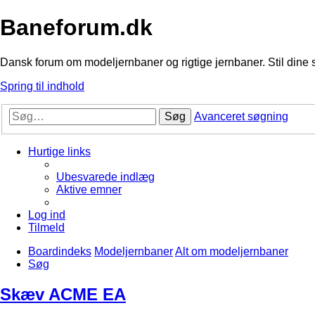
Baneforum.dk
Dansk forum om modeljernbaner og rigtige jernbaner. Stil dine 
Spring til indhold
Søg
Avanceret søgning
Hurtige links
Ubesvarede indlæg
Aktive emner
Log ind
Tilmeld
Boardindeks
Modeljernbaner
Alt om modeljernbaner
Søg
Skæv ACME EA