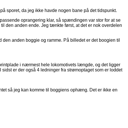
å sporet, da jeg ikke havde nogen bane på det tidspunkt.
 passende oprangering klar, så spændingen var stor for at se
 til den anden ende. Jeg tænkte først, at det er nok overdelen
nd den anden boggie og ramme. På billedet er det boogien til
printplade i nærmest hele lokomotivets længde, og det ligger
l sidst er der også 4 ledninger fra strømoptaget som er loddet
printet så jeg kan komme til boggiens ophæng. Det er ikke en