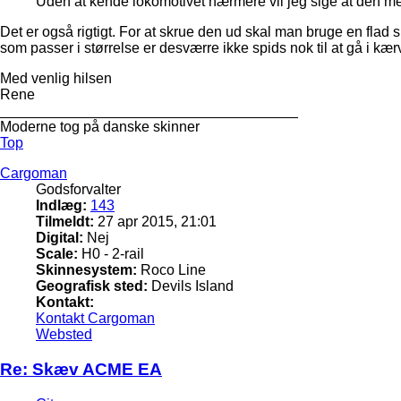
Uden at kende lokomotivet nærmere vil jeg sige at den mes
Det er også rigtigt. For at skrue den ud skal man bruge en fl
som passer i størrelse er desværre ikke spids nok til at gå i kærv
Med venlig hilsen
Rene
_____________________________________
Moderne tog på danske skinner
Top
Cargoman
Godsforvalter
Indlæg:
143
Tilmeldt:
27 apr 2015, 21:01
Digital:
Nej
Scale:
H0 - 2-rail
Skinnesystem:
Roco Line
Geografisk sted:
Devils Island
Kontakt:
Kontakt Cargoman
Websted
Re: Skæv ACME EA