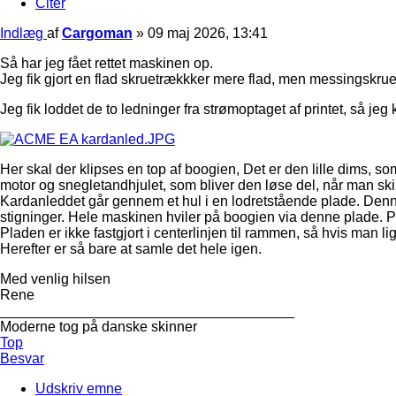
Citer
Indlæg
af
Cargoman
»
09 maj 2026, 13:41
Så har jeg fået rettet maskinen op.
Jeg fik gjort en flad skruetrækkker mere flad, men messingskruer
Jeg fik loddet de to ledninger fra strømoptaget af printet, så j
Her skal der klipses en top af boogien, Det er den lille dims, s
motor og snegletandhjulet, som bliver den løse del, når man skil
Kardanleddet går gennem et hul i en lodretstående plade. Denne
stigninger. Hele maskinen hviler på boogien via denne plade.
Pladen er ikke fastgjort i centerlinjen til rammen, så hvis man li
Herefter er så bare at samle det hele igen.
Med venlig hilsen
Rene
_____________________________________
Moderne tog på danske skinner
Top
Besvar
Udskriv emne