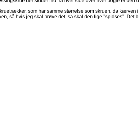
singskrue der sidder ind fra hver side over hver bogie er den d
ad skruetrækker, som har samme størrelse som skruen, da kærven
en, så hvis jeg skal prøve det, så skal den lige "spidses". Det bl