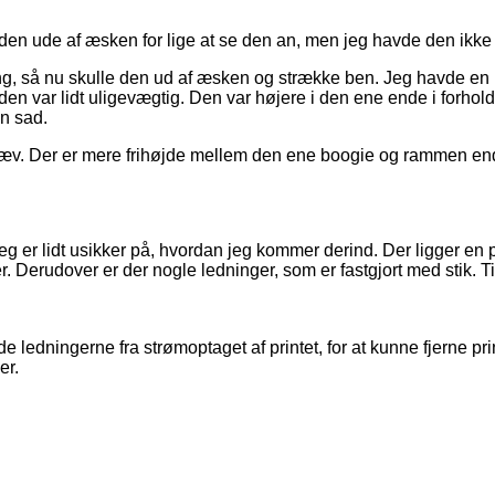
 ude af æsken for lige at se den an, men jeg havde den ikke p
gang, så nu skulle den ud af æsken og strække ben. Jeg havde en
den var lidt uligevægtig. Den var højere i den ene ende i forhold
en sad.
er skæv. Der er mere frihøjde mellem den ene boogie og rammen e
eg er lidt usikker på, hvordan jeg kommer derind. Der ligger en 
 Derudover er der nogle ledninger, som er fastgjort med stik. Ti
dde ledningerne fra strømoptaget af printet, for at kunne fjerne 
er.