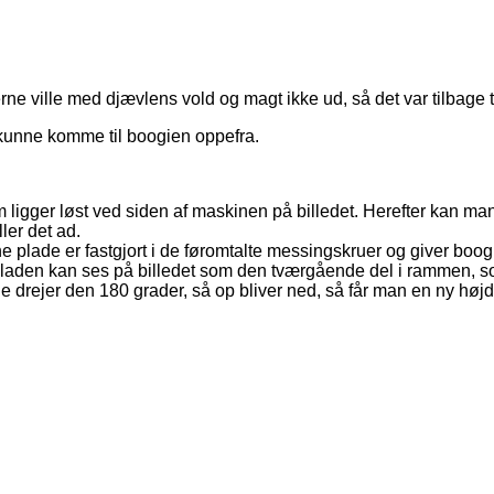
ne ville med djævlens vold og magt ikke ud, så det var tilbage ti
eg kunne komme til boogien oppefra.
om ligger løst ved siden af maskinen på billedet. Herefter kan m
ler det ad.
 plade er fastgjort i de føromtalte messingskruer og giver boo
 Pladen kan ses på billedet som den tværgående del i rammen, 
ge drejer den 180 grader, så op bliver ned, så får man en ny højde