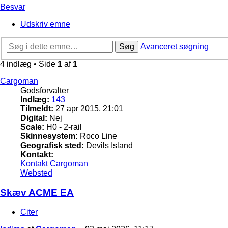
Besvar
Udskriv emne
Søg
Avanceret søgning
4 indlæg • Side
1
af
1
Cargoman
Godsforvalter
Indlæg:
143
Tilmeldt:
27 apr 2015, 21:01
Digital:
Nej
Scale:
H0 - 2-rail
Skinnesystem:
Roco Line
Geografisk sted:
Devils Island
Kontakt:
Kontakt Cargoman
Websted
Skæv ACME EA
Citer