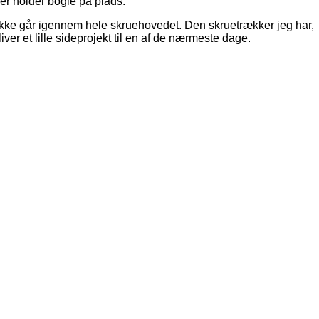
er holder bogie på plads.
 ikke går igennem hele skruehovedet. Den skruetrækker jeg har,
iver et lille sideprojekt til en af de nærmeste dage.