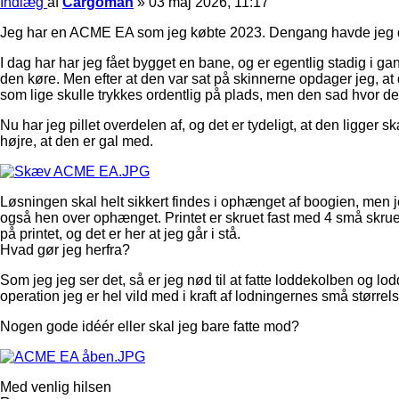
Indlæg
af
Cargoman
»
03 maj 2026, 11:17
Jeg har en ACME EA som jeg købte 2023. Dengang havde jeg den
I dag har har jeg fået bygget en bane, og er egentlig stadig i 
den køre. Men efter at den var sat på skinnerne opdager jeg, at 
som lige skulle trykkes ordentlig på plads, men den sad hvor d
Nu har jeg pillet overdelen af, og det er tydeligt, at den ligg
højre, at den er gal med.
Løsningen skal helt sikkert findes i ophænget af boogien, men j
også hen over ophænget. Printet er skruet fast med 4 små skruer.
på printet, og det er her at jeg går i stå.
Hvad gør jeg herfra?
Som jeg jeg ser det, så er jeg nød til at fatte loddekolben og lo
operation jeg er hel vild med i kraft af lodningernes små størrels
Nogen gode idéér eller skal jeg bare fatte mod?
Med venlig hilsen