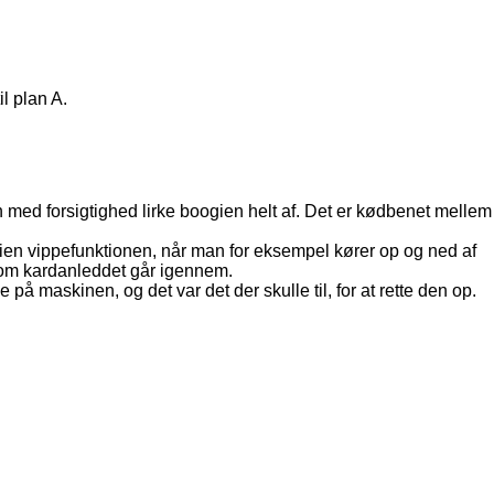
l plan A.
an med forsigtighed lirke boogien helt af. Det er kødbenet mellem
gien vippefunktionen, når man for eksempel kører op og ned af
som kardanleddet går igennem.
 på maskinen, og det var det der skulle til, for at rette den op.