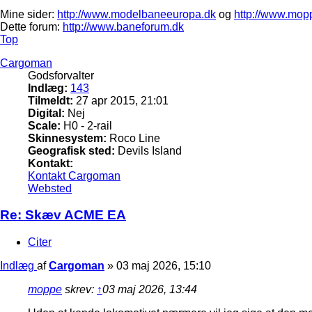
Mine sider:
http://www.modelbaneeuropa.dk
og
http://www.mop
Dette forum:
http://www.baneforum.dk
Top
Cargoman
Godsforvalter
Indlæg:
143
Tilmeldt:
27 apr 2015, 21:01
Digital:
Nej
Scale:
H0 - 2-rail
Skinnesystem:
Roco Line
Geografisk sted:
Devils Island
Kontakt:
Kontakt Cargoman
Websted
Re: Skæv ACME EA
Citer
Indlæg
af
Cargoman
»
03 maj 2026, 15:10
moppe
skrev:
↑
03 maj 2026, 13:44