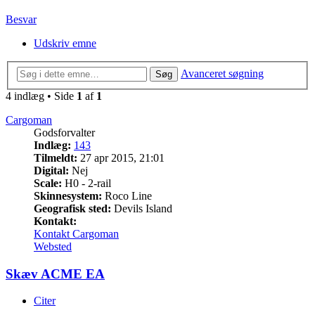
Besvar
Udskriv emne
Avanceret søgning
Søg
4 indlæg • Side
1
af
1
Cargoman
Godsforvalter
Indlæg:
143
Tilmeldt:
27 apr 2015, 21:01
Digital:
Nej
Scale:
H0 - 2-rail
Skinnesystem:
Roco Line
Geografisk sted:
Devils Island
Kontakt:
Kontakt Cargoman
Websted
Skæv ACME EA
Citer