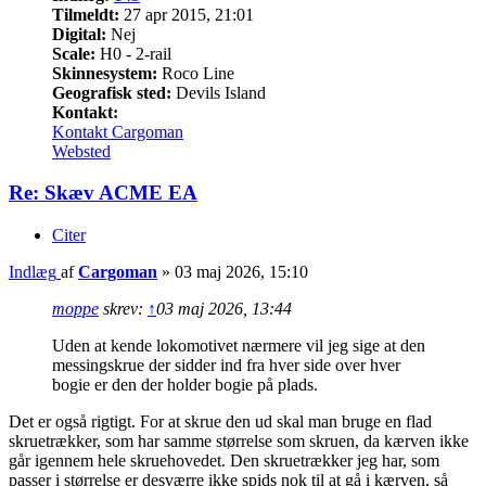
Tilmeldt:
27 apr 2015, 21:01
Digital:
Nej
Scale:
H0 - 2-rail
Skinnesystem:
Roco Line
Geografisk sted:
Devils Island
Kontakt:
Kontakt Cargoman
Websted
Re: Skæv ACME EA
Citer
Indlæg
af
Cargoman
»
03 maj 2026, 15:10
moppe
skrev:
↑
03 maj 2026, 13:44
Uden at kende lokomotivet nærmere vil jeg sige at den
messingskrue der sidder ind fra hver side over hver
bogie er den der holder bogie på plads.
Det er også rigtigt. For at skrue den ud skal man bruge en flad
skruetrækker, som har samme størrelse som skruen, da kærven ikke
går igennem hele skruehovedet. Den skruetrækker jeg har, som
passer i størrelse er desværre ikke spids nok til at gå i kærven, så