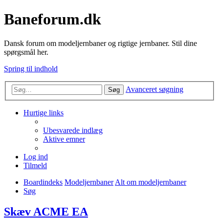
Baneforum.dk
Dansk forum om modeljernbaner og rigtige jernbaner. Stil dine
spørgsmål her.
Spring til indhold
Avanceret søgning
Søg
Hurtige links
Ubesvarede indlæg
Aktive emner
Log ind
Tilmeld
Boardindeks
Modeljernbaner
Alt om modeljernbaner
Søg
Skæv ACME EA