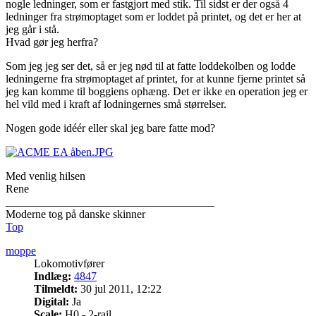
nogle ledninger, som er fastgjort med stik. Til sidst er der også 4
ledninger fra strømoptaget som er loddet på printet, og det er her at
jeg går i stå.
Hvad gør jeg herfra?
Som jeg jeg ser det, så er jeg nød til at fatte loddekolben og lodde
ledningerne fra strømoptaget af printet, for at kunne fjerne printet så
jeg kan komme til boggiens ophæng. Det er ikke en operation jeg er
hel vild med i kraft af lodningernes små størrelser.
Nogen gode idéér eller skal jeg bare fatte mod?
Med venlig hilsen
Rene
_____________________________________
Moderne tog på danske skinner
Top
moppe
Lokomotivfører
Indlæg:
4847
Tilmeldt:
30 jul 2011, 12:22
Digital:
Ja
Scale:
H0 - 2-rail