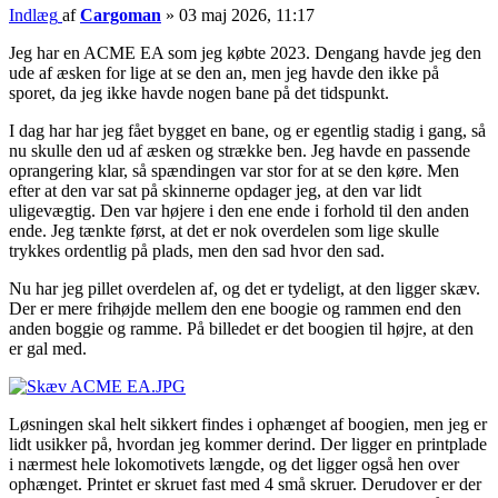
Indlæg
af
Cargoman
»
03 maj 2026, 11:17
Jeg har en ACME EA som jeg købte 2023. Dengang havde jeg den
ude af æsken for lige at se den an, men jeg havde den ikke på
sporet, da jeg ikke havde nogen bane på det tidspunkt.
I dag har har jeg fået bygget en bane, og er egentlig stadig i gang, så
nu skulle den ud af æsken og strække ben. Jeg havde en passende
oprangering klar, så spændingen var stor for at se den køre. Men
efter at den var sat på skinnerne opdager jeg, at den var lidt
uligevægtig. Den var højere i den ene ende i forhold til den anden
ende. Jeg tænkte først, at det er nok overdelen som lige skulle
trykkes ordentlig på plads, men den sad hvor den sad.
Nu har jeg pillet overdelen af, og det er tydeligt, at den ligger skæv.
Der er mere frihøjde mellem den ene boogie og rammen end den
anden boggie og ramme. På billedet er det boogien til højre, at den
er gal med.
Løsningen skal helt sikkert findes i ophænget af boogien, men jeg er
lidt usikker på, hvordan jeg kommer derind. Der ligger en printplade
i nærmest hele lokomotivets længde, og det ligger også hen over
ophænget. Printet er skruet fast med 4 små skruer. Derudover er der