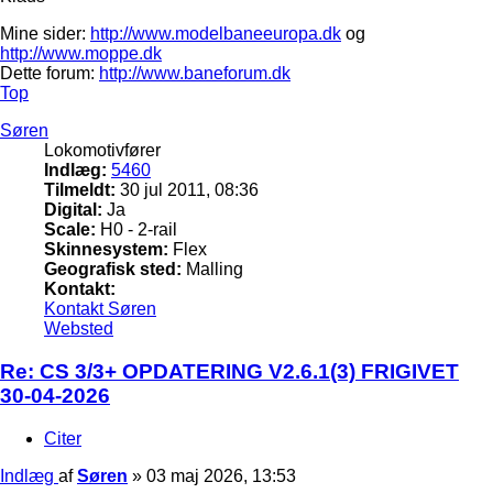
Mine sider:
http://www.modelbaneeuropa.dk
og
http://www.moppe.dk
Dette forum:
http://www.baneforum.dk
Top
Søren
Lokomotivfører
Indlæg:
5460
Tilmeldt:
30 jul 2011, 08:36
Digital:
Ja
Scale:
H0 - 2-rail
Skinnesystem:
Flex
Geografisk sted:
Malling
Kontakt:
Kontakt Søren
Websted
Re: CS 3/3+ OPDATERING V2.6.1(3) FRIGIVET
30-04-2026
Citer
Indlæg
af
Søren
»
03 maj 2026, 13:53