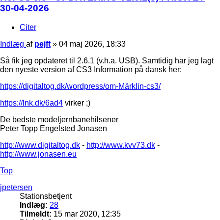
30-04-2026
Citer
Indlæg
af
pejft
»
04 maj 2026, 18:33
Så fik jeg opdateret til 2.6.1 (v.h.a. USB). Samtidig har jeg lagt
den nyeste version af CS3 Information på dansk her:
https://digitaltog.dk/wordpress/om-Märklin-cs3/
https://lnk.dk/6ad4
virker ;)
De bedste modeljernbanehilsener
Peter Topp Engelsted Jonasen
http://www.digitaltog.dk
-
http://www.kvv73.dk
-
http://www.jonasen.eu
Top
jpetersen
Stationsbetjent
Indlæg:
28
Tilmeldt:
15 mar 2020, 12:35