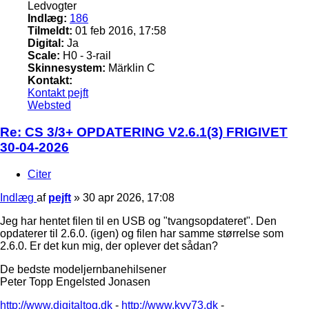
Ledvogter
Indlæg:
186
Tilmeldt:
01 feb 2016, 17:58
Digital:
Ja
Scale:
H0 - 3-rail
Skinnesystem:
Märklin C
Kontakt:
Kontakt pejft
Websted
Re: CS 3/3+ OPDATERING V2.6.1(3) FRIGIVET
30-04-2026
Citer
Indlæg
af
pejft
»
30 apr 2026, 17:08
Jeg har hentet filen til en USB og "tvangsopdateret". Den
opdaterer til 2.6.0. (igen) og filen har samme størrelse som
2.6.0. Er det kun mig, der oplever det sådan?
De bedste modeljernbanehilsener
Peter Topp Engelsted Jonasen
http://www.digitaltog.dk
-
http://www.kvv73.dk
-