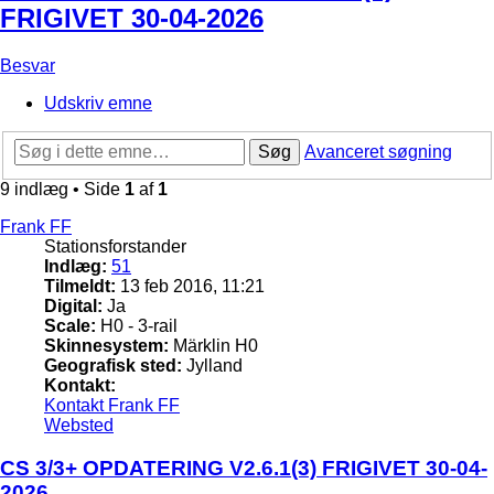
FRIGIVET 30-04-2026
Besvar
Udskriv emne
Søg
Avanceret søgning
9 indlæg • Side
1
af
1
Frank FF
Stationsforstander
Indlæg:
51
Tilmeldt:
13 feb 2016, 11:21
Digital:
Ja
Scale:
H0 - 3-rail
Skinnesystem:
Märklin H0
Geografisk sted:
Jylland
Kontakt:
Kontakt Frank FF
Websted
CS 3/3+ OPDATERING V2.6.1(3) FRIGIVET 30-04-
2026