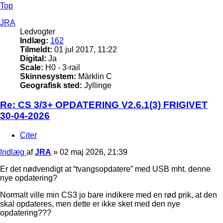
Top
JRA
Ledvogter
Indlæg:
162
Tilmeldt:
01 jul 2017, 11:22
Digital:
Ja
Scale:
H0 - 3-rail
Skinnesystem:
Märklin C
Geografisk sted:
Jyllinge
Re: CS 3/3+ OPDATERING V2.6.1(3) FRIGIVET
30-04-2026
Citer
Indlæg
af
JRA
»
02 maj 2026, 21:39
Er det nødvendigt at “tvangsopdatere” med USB mht. denne
nye opdatering?
Normalt ville min CS3 jo bare indikere med en rød prik, at den
skal opdateres, men dette er ikke sket med den nye
opdatering???