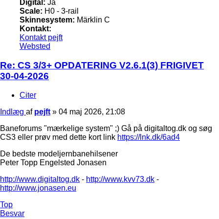
Digital:
Ja
Scale:
H0 - 3-rail
Skinnesystem:
Märklin C
Kontakt:
Kontakt pejft
Websted
Re: CS 3/3+ OPDATERING V2.6.1(3) FRIGIVET
30-04-2026
Citer
Indlæg
af
pejft
»
04 maj 2026, 21:08
Baneforums "mærkelige system" ;) Gå på digitaltog.dk og søg
CS3 eller prøv med dette kort link
https://lnk.dk/6ad4
De bedste modeljernbanehilsener
Peter Topp Engelsted Jonasen
http://www.digitaltog.dk
-
http://www.kvv73.dk
-
http://www.jonasen.eu
Top
Besvar