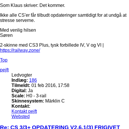
Som Klaus skriver: Det kommer.
Ikke alle CS'er får tilbudt opdateringer samtidigt for at undgå at
stresse serverne.
Med venlig hilsen
Søren
2-skinne med CS3 Plus, tysk forbillede IV, V og VI |
https://railway.zone/
Top
pejft
Ledvogter
Indlæg:
186
Tilmeldt:
01 feb 2016, 17:58
Digital:
Ja
Scale:
H0 - 3-rail
Skinnesystem:
Märklin C
Kontakt:
Kontakt pejft
Websted
Re: CS 3/3+ OPDATERING V2.6.1(3) FRIGIVET