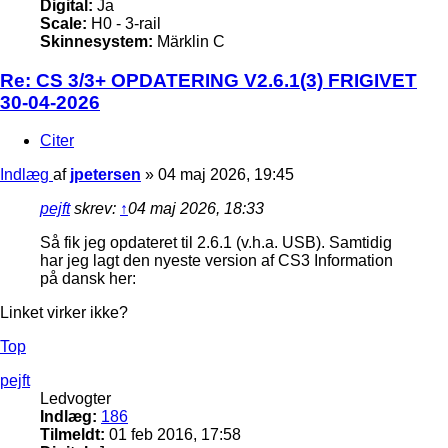
Digital:
Ja
Scale:
H0 - 3-rail
Skinnesystem:
Märklin C
Re: CS 3/3+ OPDATERING V2.6.1(3) FRIGIVET
30-04-2026
Citer
Indlæg
af
jpetersen
»
04 maj 2026, 19:45
pejft
skrev:
↑
04 maj 2026, 18:33
Så fik jeg opdateret til 2.6.1 (v.h.a. USB). Samtidig
har jeg lagt den nyeste version af CS3 Information
på dansk her:
Linket virker ikke?
Top
pejft
Ledvogter
Indlæg:
186
Tilmeldt:
01 feb 2016, 17:58