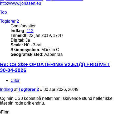
http://www.jonasen.eu
Top
Togfører 2
Godsforvalter
Indlæg:
112
Tilmeldt:
22 jan 2019, 17:47
Digital:
Ja
Scale:
H0 - 3-rail
Skinnesystem:
Märklin C
Geografisk sted:
Aabenraa
Re: CS 3/3+ OPDATERING V2.6.1(3) FRIGIVET
30-04-2026
Citer
Indlæg
af
Togfører 2
»
30 apr 2026, 20:49
Og min CS3 koblet på nettet har i skrivende stund heller ikke
fået sin røde prik endnu.
/Finn