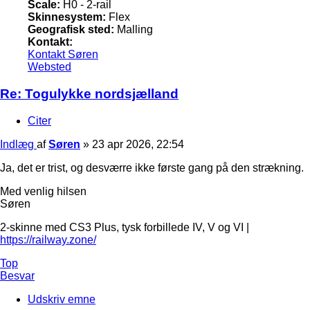
Scale:
H0 - 2-rail
Skinnesystem:
Flex
Geografisk sted:
Malling
Kontakt:
Kontakt Søren
Websted
Re: Togulykke nordsjælland
Citer
Indlæg
af
Søren
»
23 apr 2026, 22:54
Ja, det er trist, og desværre ikke første gang på den strækning.
Med venlig hilsen
Søren
2-skinne med CS3 Plus, tysk forbillede IV, V og VI |
https://railway.zone/
Top
Besvar
Udskriv emne