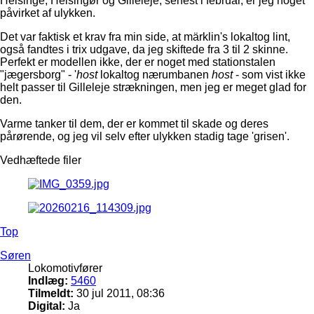
Helsinge, Helsingør og Gilleleje, senest i februar, er jeg noget
påvirket af ulykken.
Det var faktisk et krav fra min side, at märklin's lokaltog lint,
også fandtes i trix udgave, da jeg skiftede fra 3 til 2 skinne.
Perfekt er modellen ikke, der er noget med stationstalen
"jægersborg" - '
host
lokaltog nærumbanen
host
- som vist ikke
helt passer til Gilleleje strækningen, men jeg er meget glad for
den.
Varme tanker til dem, der er kommet til skade og deres
pårørende, og jeg vil selv efter ulykken stadig tage 'grisen'.
Vedhæftede filer
Top
Søren
Lokomotivfører
Indlæg:
5460
Tilmeldt:
30 jul 2011, 08:36
Digital:
Ja