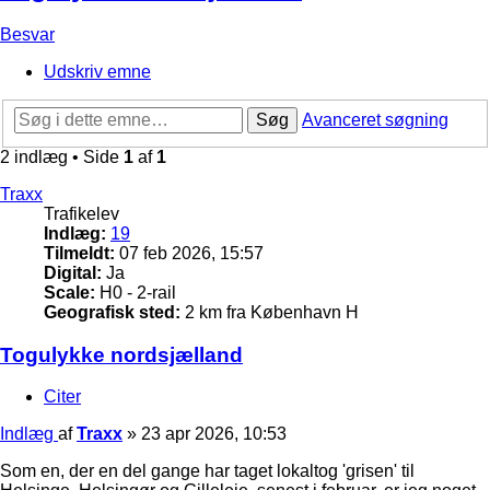
Besvar
Udskriv emne
Søg
Avanceret søgning
2 indlæg • Side
1
af
1
Traxx
Trafikelev
Indlæg:
19
Tilmeldt:
07 feb 2026, 15:57
Digital:
Ja
Scale:
H0 - 2-rail
Geografisk sted:
2 km fra København H
Togulykke nordsjælland
Citer
Indlæg
af
Traxx
»
23 apr 2026, 10:53
Som en, der en del gange har taget lokaltog 'grisen' til