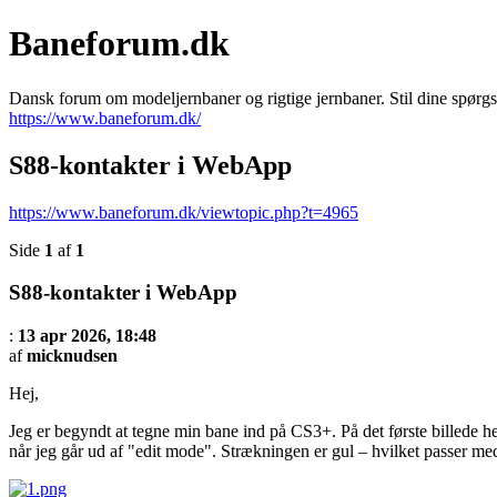
Baneforum.dk
Dansk forum om modeljernbaner og rigtige jernbaner. Stil dine spørgs
https://www.baneforum.dk/
S88-kontakter i WebApp
https://www.baneforum.dk/viewtopic.php?t=4965
Side
1
af
1
S88-kontakter i WebApp
:
13 apr 2026, 18:48
af
micknudsen
Hej,
Jeg er begyndt at tegne min bane ind på CS3+. På det første billede h
når jeg går ud af "edit mode". Strækningen er gul – hvilket passer med