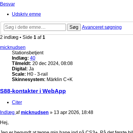
Besvar
Udskriv emne
Søg
Avanceret søgning
2 indlæg • Side
1
af
1
micknudsen
Stationsbetjent
Indlæg:
40
Tilmeldt:
20 dec 2024, 08:08
Digital:
Ja
Scale:
H0 - 3-rail
Skinnesystem:
Märklin C+K
S88-kontakter i WebApp
Citer
Indlæg
af
micknudsen
»
13 apr 2026, 18:48
Hej,
Jeg er begyndt at tegne min bane ind på CS3+. På det første bi