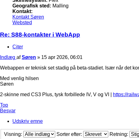
Skinnesystem:
Flex
Geografisk sted:
Malling
Kontakt:
Kontakt Søren
Websted
Re: S88-kontakter i WebApp
Citer
Indlæg
af
Søren
»
15 apr 2026, 06:01
Webappen er teknisk set stadig på beta-stadiet. Især når det kom
Med venlig hilsen
Søren
2-skinne med CS3 Plus, tysk forbillede IV, V og VI |
https://rail
Top
Besvar
Udskriv emne
Visning:
Sorter efter:
Retning: