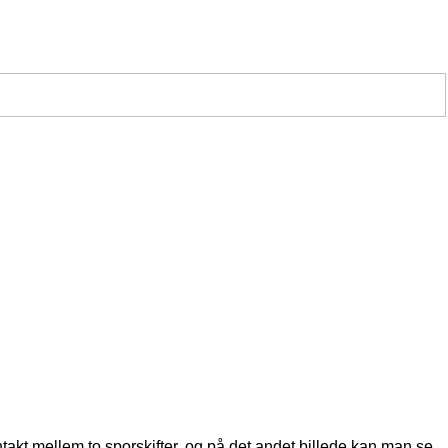
akt mellem to sporskifter, og på det andet billede kan man se,