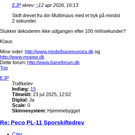
EJP
skrev:
↑
12 apr 2026, 16:13
Skift drevet fra din Multimaus med et tryk på mindst
2 sekunder.
Slukker dekoderen ikke udgangen efter 100 millisekunder?
Klaus
Mine sider:
http://www.modelbaneeuropa.dk
og
http://www.moppe.dk
Dette forum:
http://www.baneforum.dk
Top
EJP
Trafikelev
Indlæg:
15
Tilmeldt:
23 jul 2025, 12:02
Digital:
Ja
Scale:
0
Skinnesystem:
Hjemmebygget
Re: Peco PL-11 Sporskiftedrev
Citer