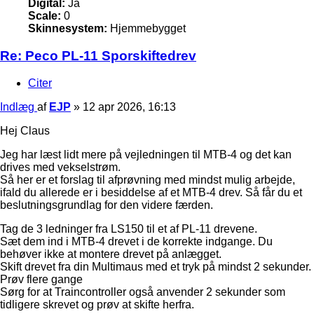
Digital:
Ja
Scale:
0
Skinnesystem:
Hjemmebygget
Re: Peco PL-11 Sporskiftedrev
Citer
Indlæg
af
EJP
»
12 apr 2026, 16:13
Hej Claus
Jeg har læst lidt mere på vejledningen til MTB-4 og det kan
drives med vekselstrøm.
Så her er et forslag til afprøvning med mindst mulig arbejde,
ifald du allerede er i besiddelse af et MTB-4 drev. Så får du et
beslutningsgrundlag for den videre færden.
Tag de 3 ledninger fra LS150 til et af PL-11 drevene.
Sæt dem ind i MTB-4 drevet i de korrekte indgange. Du
behøver ikke at montere drevet på anlægget.
Skift drevet fra din Multimaus med et tryk på mindst 2 sekunder.
Prøv flere gange
Sørg for at Traincontroller også anvender 2 sekunder som
tidligere skrevet og prøv at skifte herfra.