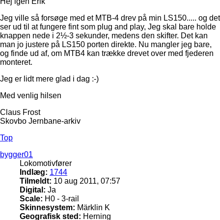
Hej igen Erik
Jeg ville så forsøge med et MTB-4 drev på min LS150..... og det
ser ud til at fungere fint som plug and play, Jeg skal bare holde
knappen nede i 2½-3 sekunder, medens den skifter. Det kan
man jo justere på LS150 porten direkte. Nu mangler jeg bare,
og finde ud af, om MTB4 kan trække drevet over med fjederen
monteret.
Jeg er lidt mere glad i dag :-)
Med venlig hilsen
Claus Frost
Skovbo Jernbane-arkiv
Top
bygger01
Lokomotivfører
Indlæg:
1744
Tilmeldt:
10 aug 2011, 07:57
Digital:
Ja
Scale:
H0 - 3-rail
Skinnesystem:
Märklin K
Geografisk sted:
Herning