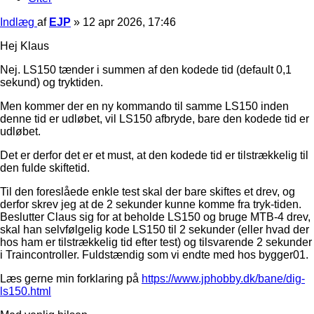
Indlæg
af
EJP
»
12 apr 2026, 17:46
Hej Klaus
Nej. LS150 tænder i summen af den kodede tid (default 0,1
sekund) og tryktiden.
Men kommer der en ny kommando til samme LS150 inden
denne tid er udløbet, vil LS150 afbryde, bare den kodede tid er
udløbet.
Det er derfor det er et must, at den kodede tid er tilstrækkelig til
den fulde skiftetid.
Til den foreslåede enkle test skal der bare skiftes et drev, og
derfor skrev jeg at de 2 sekunder kunne komme fra tryk-tiden.
Beslutter Claus sig for at beholde LS150 og bruge MTB-4 drev,
skal han selvfølgelig kode LS150 til 2 sekunder (eller hvad der
hos ham er tilstrækkelig tid efter test) og tilsvarende 2 sekunder
i Traincontroller. Fuldstændig som vi endte med hos bygger01.
Læs gerne min forklaring på
https://www.jphobby.dk/bane/dig-
ls150.html