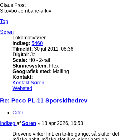
Claus Frost
Skovbo Jernbane-arkiv
Top
Søren
Lokomotivfører
Indlæg:
5460
Tilmeldt:
30 jul 2011, 08:36
Digital:
Ja
Scale:
H0 - 2-rail
Skinnesystem:
Flex
Geografisk sted:
Malling
Kontakt:
Kontakt Søren
Websted
Re: Peco PL-11 Sporskiftedrev
Citer
Indlæg
af
Søren
»
13 apr 2026, 16:53
Drevene virker fint, en to-tre gange, så skifter det
måske halvt, måske slet ikke, siger bare en