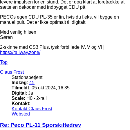
levere impulsen for en stund. Det er dog klart at foretrække at
sætte en dekoder med indbygget CDU på.
PECOs egen CDU PL-35 er fin, hvis du f.eks. vil bygge en
manuel pult. Det er ikke optimalt til digitalt.
Med venlig hilsen
Søren
2-skinne med CS3 Plus, tysk forbillede IV, V og VI |
https://railway.zone/
Top
Claus Frost
Stationsbetjent
Indlæg:
45
Tilmeldt:
05 okt 2024, 16:35
Digital:
Ja
Scale:
H0 - 2-rail
Kontakt:
Kontakt Claus Frost
Websted
Re: Peco PL-11 Sporskiftedrev