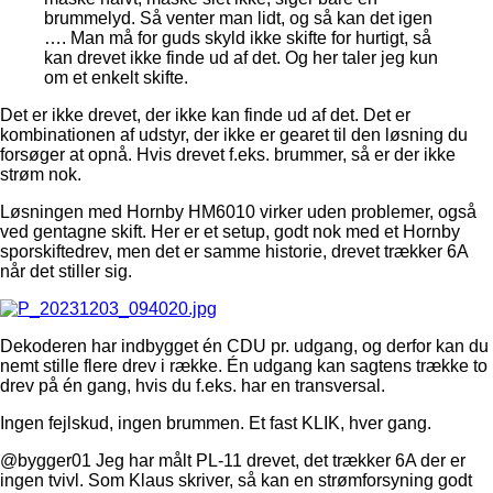
brummelyd. Så venter man lidt, og så kan det igen
…. Man må for guds skyld ikke skifte for hurtigt, så
kan drevet ikke finde ud af det. Og her taler jeg kun
om et enkelt skifte.
Det er ikke drevet, der ikke kan finde ud af det. Det er
kombinationen af udstyr, der ikke er gearet til den løsning du
forsøger at opnå. Hvis drevet f.eks. brummer, så er der ikke
strøm nok.
Løsningen med Hornby HM6010 virker uden problemer, også
ved gentagne skift. Her er et setup, godt nok med et Hornby
sporskiftedrev, men det er samme historie, drevet trækker 6A
når det stiller sig.
Dekoderen har indbygget én CDU pr. udgang, og derfor kan du
nemt stille flere drev i række. Én udgang kan sagtens trække to
drev på én gang, hvis du f.eks. har en transversal.
Ingen fejlskud, ingen brummen. Et fast KLIK, hver gang.
@bygger01 Jeg har målt PL-11 drevet, det trækker 6A der er
ingen tvivl. Som Klaus skriver, så kan en strømforsyning godt