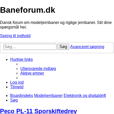
Baneforum.dk
Dansk forum om modeljernbaner og rigtige jernbaner. Stil dine
spørgsmål her.
Spring til indhold
Søg
Avanceret søgning
Hurtige links
Ubesvarede indlæg
Aktive emner
Log ind
Tilmeld
Boardindeks
Modeljernbaner
Elektronik og digitaldrift
Søg
Peco PL-11 Sporskiftedrev