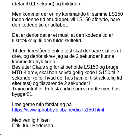
(default 0,1 sekund) og tryktiden.
Men kommer der en ny kommando til samme LS150
inden denne tid er udløbet, vil LS150 afbryde, bare
den kodede tid er udløbet.
Det er derfor det er et must, at den kodede tid er
tilstrækkelig til den fulde skiftetid.
Til den foreslåede enkle test skal der bare skiftes et
drev, og derfor skrev jeg at de 2 sekunder kunne
komme fra tryk-tiden.
Beslutter Claus sig for at beholde LS150 og bruge
MTB-4 drev, skal han selvfølgelig kode LS150 til 2
sekunder (eller hvad der hos ham er tilstrækkelig tid
efter test) og tilsvarende 2 sekunder i
Traincontroller. Fuldstændig som vi endte med hos
bygger01.
Læs gerne min forklaring på
https://www.jphobby.dk/bane/dig-ls150.html
Med venlig hilsen
Erik Juul-Pedersen