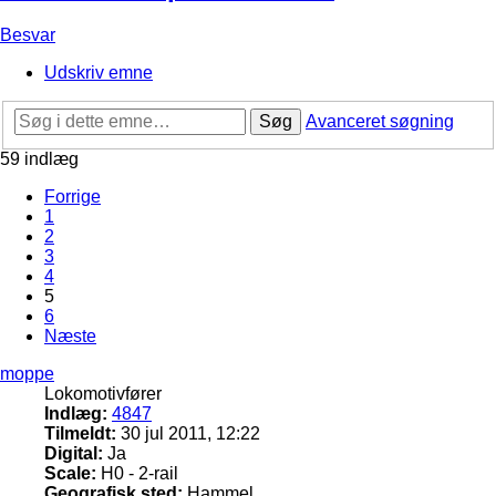
Besvar
Udskriv emne
Søg
Avanceret søgning
59 indlæg
Forrige
1
2
3
4
5
6
Næste
moppe
Lokomotivfører
Indlæg:
4847
Tilmeldt:
30 jul 2011, 12:22
Digital:
Ja
Scale:
H0 - 2-rail
Geografisk sted:
Hammel