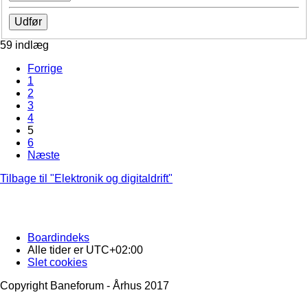
59 indlæg
Forrige
1
2
3
4
5
6
Næste
Tilbage til "Elektronik og digitaldrift"
Boardindeks
Alle tider er
UTC+02:00
Slet cookies
Copyright Baneforum - Århus 2017