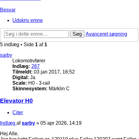
Besvar
Udskriv emne
Søg
Avanceret søgning
5 indlæg • Side
1
af
1
sarby
Lokomotivfører
Indlæg:
267
Tilmeldt:
03 jan 2017, 16:52
Digital:
Ja
Scale:
H0 - 3-rail
Skinnesystem:
Märklin C
Elevator H0
Citer
Indlæg
af
sarby
»
05 apr 2026, 14:19
Hej Alle.