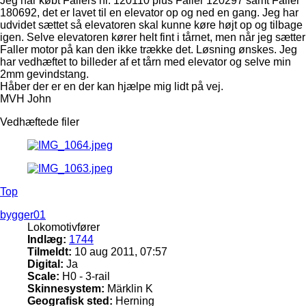
Jeg har købt Fallers nr. 120110 plus Faller 120297 samt Faller
180692, det er lavet til en elevator op og ned en gang. Jeg har
udvidet sættet så elevatoren skal kunne køre højt op og tilbage
igen. Selve elevatoren kører helt fint i tårnet, men når jeg sætter
Faller motor på kan den ikke trække det. Løsning ønskes. Jeg
har vedhæftet to billeder af et tårn med elevator og selve min
2mm gevindstang.
Håber der er en der kan hjælpe mig lidt på vej.
MVH John
Vedhæftede filer
Top
bygger01
Lokomotivfører
Indlæg:
1744
Tilmeldt:
10 aug 2011, 07:57
Digital:
Ja
Scale:
H0 - 3-rail
Skinnesystem:
Märklin K
Geografisk sted:
Herning