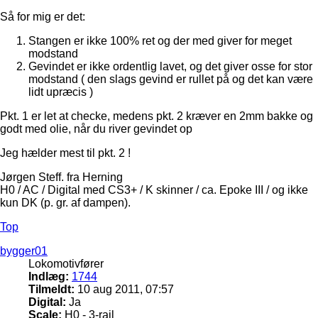
Så for mig er det:
Stangen er ikke 100% ret og der med giver for meget
modstand
Gevindet er ikke ordentlig lavet, og det giver osse for stor
modstand ( den slags gevind er rullet på og det kan være
lidt upræcis )
Pkt. 1 er let at checke, medens pkt. 2 kræver en 2mm bakke og
godt med olie, når du river gevindet op
Jeg hælder mest til pkt. 2 !
Jørgen Steff. fra Herning
H0 / AC / Digital med CS3+ / K skinner / ca. Epoke III / og ikke
kun DK (p. gr. af dampen).
Top
bygger01
Lokomotivfører
Indlæg:
1744
Tilmeldt:
10 aug 2011, 07:57
Digital:
Ja
Scale:
H0 - 3-rail