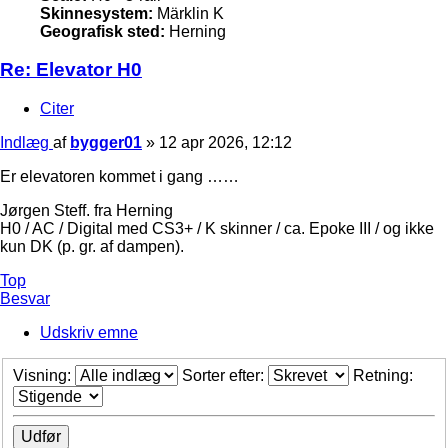
Skinnesystem:
Märklin K
Geografisk sted:
Herning
Re: Elevator H0
Citer
Indlæg
af
bygger01
»
12 apr 2026, 12:12
Er elevatoren kommet i gang ……
Jørgen Steff. fra Herning
H0 / AC / Digital med CS3+ / K skinner / ca. Epoke III / og ikke
kun DK (p. gr. af dampen).
Top
Besvar
Udskriv emne
Visning:
Sorter efter:
Retning: