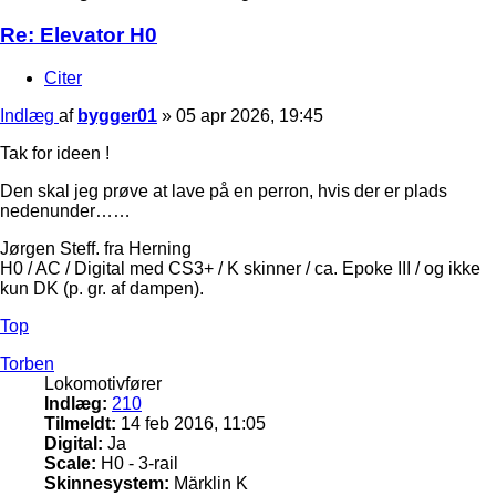
Re: Elevator H0
Citer
Indlæg
af
bygger01
»
05 apr 2026, 19:45
Tak for ideen !
Den skal jeg prøve at lave på en perron, hvis der er plads
nedenunder……
Jørgen Steff. fra Herning
H0 / AC / Digital med CS3+ / K skinner / ca. Epoke III / og ikke
kun DK (p. gr. af dampen).
Top
Torben
Lokomotivfører
Indlæg:
210
Tilmeldt:
14 feb 2016, 11:05
Digital:
Ja
Scale:
H0 - 3-rail
Skinnesystem:
Märklin K