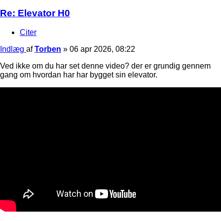
Re: Elevator H0
Citer
Indlæg
af
Torben
»
06 apr 2026, 08:22
Ved ikke om du har set denne video? der er grundig gennem
gang om hvordan har har bygget sin elevator.