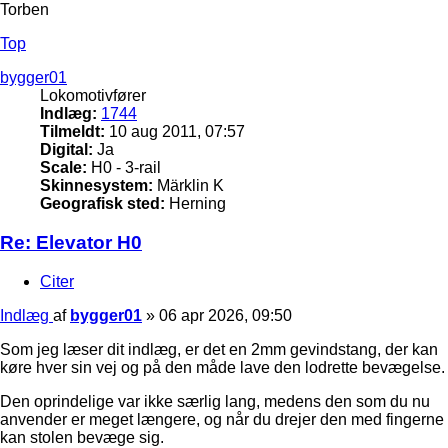
Torben
Top
bygger01
Lokomotivfører
Indlæg:
1744
Tilmeldt:
10 aug 2011, 07:57
Digital:
Ja
Scale:
H0 - 3-rail
Skinnesystem:
Märklin K
Geografisk sted:
Herning
Re: Elevator H0
Citer
Indlæg
af
bygger01
»
06 apr 2026, 09:50
Som jeg læser dit indlæg, er det en 2mm gevindstang, der kan
køre hver sin vej og på den måde lave den lodrette bevægelse.
Den oprindelige var ikke særlig lang, medens den som du nu
anvender er meget længere, og når du drejer den med fingerne
kan stolen bevæge sig.