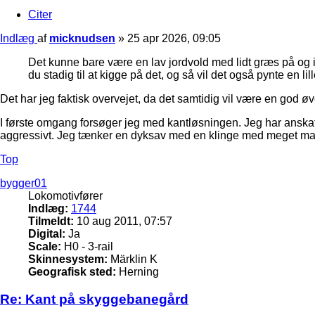
Citer
Indlæg
af
micknudsen
»
25 apr 2026, 09:05
Det kunne bare være en lav jordvold med lidt græs på og ik
du stadig til at kigge på det, og så vil det også pynte en lil
Det har jeg faktisk overvejet, da det samtidig vil være en god øv
I første omgang forsøger jeg med kantløsningen. Jeg har anskaff
aggressivt. Jeg tænker en dyksav med en klinge med meget m
Top
bygger01
Lokomotivfører
Indlæg:
1744
Tilmeldt:
10 aug 2011, 07:57
Digital:
Ja
Scale:
H0 - 3-rail
Skinnesystem:
Märklin K
Geografisk sted:
Herning
Re: Kant på skyggebanegård