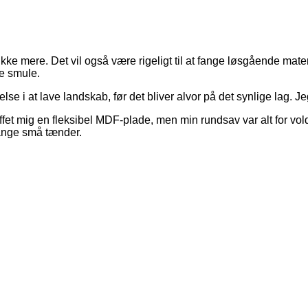
ke mere. Det vil også være rigeligt til at fange løsgående mate
le smule.
else i at lave landskab, før det bliver alvor på det synlige lag.
et mig en fleksibel MDF-plade, men min rundsav var alt for vold
ange små tænder.