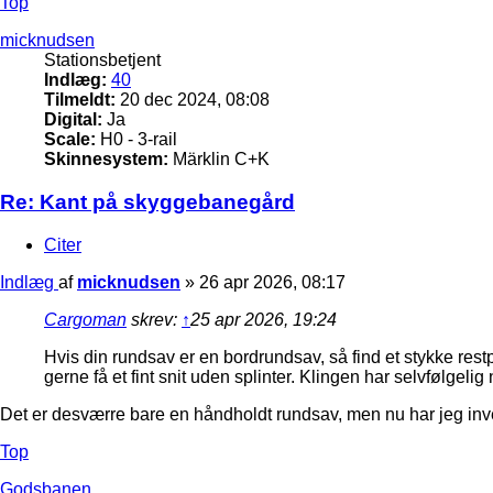
Top
micknudsen
Stationsbetjent
Indlæg:
40
Tilmeldt:
20 dec 2024, 08:08
Digital:
Ja
Scale:
H0 - 3-rail
Skinnesystem:
Märklin C+K
Re: Kant på skyggebanegård
Citer
Indlæg
af
micknudsen
»
26 apr 2026, 08:17
Cargoman
skrev:
↑
25 apr 2026, 19:24
Hvis din rundsav er en bordrundsav, så find et stykke res
gerne få et fint snit uden splinter. Klingen har selvfølgeli
Det er desværre bare en håndholdt rundsav, men nu har jeg in
Top
Godsbanen