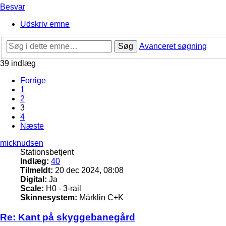
Besvar
Udskriv emne
Søg
Avanceret søgning
39 indlæg
Forrige
1
2
3
4
Næste
micknudsen
Stationsbetjent
Indlæg:
40
Tilmeldt:
20 dec 2024, 08:08
Digital:
Ja
Scale:
H0 - 3-rail
Skinnesystem:
Märklin C+K
Re: Kant på skyggebanegård