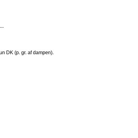
..
kun DK (p. gr. af dampen).