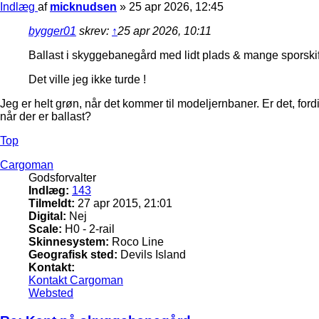
Indlæg
af
micknudsen
»
25 apr 2026, 12:45
bygger01
skrev:
↑
25 apr 2026, 10:11
Ballast i skyggebanegård med lidt plads & mange sporskifter
Det ville jeg ikke turde !
Jeg er helt grøn, når det kommer til modeljernbaner. Er det, for
når der er ballast?
Top
Cargoman
Godsforvalter
Indlæg:
143
Tilmeldt:
27 apr 2015, 21:01
Digital:
Nej
Scale:
H0 - 2-rail
Skinnesystem:
Roco Line
Geografisk sted:
Devils Island
Kontakt:
Kontakt Cargoman
Websted