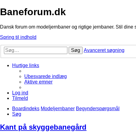
Baneforum.dk
Dansk forum om modeljernbaner og rigtige jernbaner. Stil dine 
Spring til indhold
Søg
Avanceret søgning
Hurtige links
Ubesvarede indlæg
Aktive emner
Log ind
Tilmeld
Boardindeks
Modeljernbaner
Begynderspørgsmål
Søg
Kant på skyggebanegård