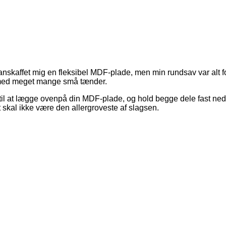
nskaffet mig en fleksibel MDF-plade, men min rundsav var alt for
 med meget mange små tænder.
e til at lægge ovenpå din MDF-plade, og hold begge dele fast ne
et skal ikke være den allergroveste af slagsen.