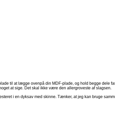
tplade til at lægge ovenpå din MDF-plade, og hold begge dele f
g noget at sige. Det skal ikke være den allergroveste af slagsen.
vesteret i en dyksav med skinne. Tænker, at jeg kan bruge sa