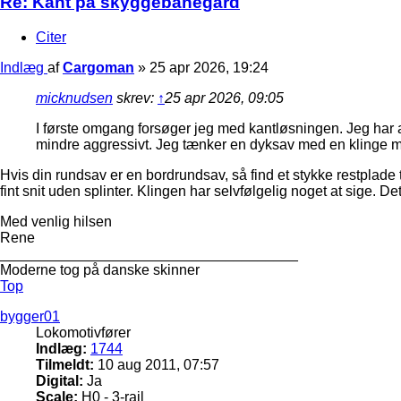
Re: Kant på skyggebanegård
Citer
Indlæg
af
Cargoman
»
25 apr 2026, 19:24
micknudsen
skrev:
↑
25 apr 2026, 09:05
I første omgang forsøger jeg med kantløsningen. Jeg har a
mindre aggressivt. Jeg tænker en dyksav med en klinge
Hvis din rundsav er en bordrundsav, så find et stykke restplad
fint snit uden splinter. Klingen har selvfølgelig noget at sige. D
Med venlig hilsen
Rene
_____________________________________
Moderne tog på danske skinner
Top
bygger01
Lokomotivfører
Indlæg:
1744
Tilmeldt:
10 aug 2011, 07:57
Digital:
Ja
Scale:
H0 - 3-rail