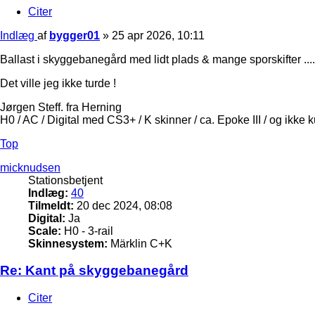
Citer
Indlæg
af
bygger01
»
25 apr 2026, 10:11
Ballast i skyggebanegård med lidt plads & mange sporskifter .....
Det ville jeg ikke turde !
Jørgen Steff. fra Herning
H0 / AC / Digital med CS3+ / K skinner / ca. Epoke III / og ikke 
Top
micknudsen
Stationsbetjent
Indlæg:
40
Tilmeldt:
20 dec 2024, 08:08
Digital:
Ja
Scale:
H0 - 3-rail
Skinnesystem:
Märklin C+K
Re: Kant på skyggebanegård
Citer