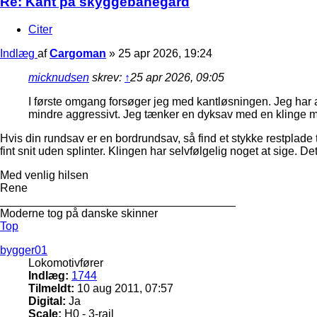
Re: Kant på skyggebanegård
Citer
Indlæg
af
Cargoman
»
25 apr 2026, 19:24
micknudsen
skrev:
↑
25 apr 2026, 09:05
I første omgang forsøger jeg med kantløsningen. Jeg har a
mindre aggressivt. Jeg tænker en dyksav med en klinge
Hvis din rundsav er en bordrundsav, så find et stykke restplad
fint snit uden splinter. Klingen har selvfølgelig noget at sige. D
Med venlig hilsen
Rene
_____________________________________
Moderne tog på danske skinner
Top
bygger01
Lokomotivfører
Indlæg:
1744
Tilmeldt:
10 aug 2011, 07:57
Digital:
Ja
Scale:
H0 - 3-rail