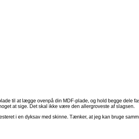
tplade til at lægge ovenpå din MDF-plade, og hold begge dele f
g noget at sige. Det skal ikke være den allergroveste af slagsen.
vesteret i en dyksav med skinne. Tænker, at jeg kan bruge sa