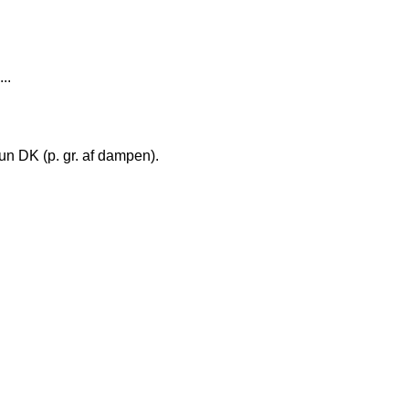
..
kun DK (p. gr. af dampen).