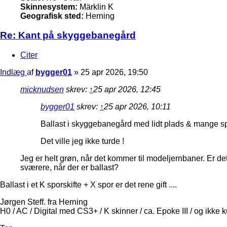
Skinnesystem:
Märklin K
Geografisk sted:
Herning
Re: Kant på skyggebanegård
Citer
Indlæg
af
bygger01
»
25 apr 2026, 19:50
micknudsen
skrev:
↑
25 apr 2026, 12:45
bygger01
skrev:
↑
25 apr 2026, 10:11
Ballast i skyggebanegård med lidt plads & mange spors
Det ville jeg ikke turde !
Jeg er helt grøn, når det kommer til modeljernbaner. Er det
sværere, når der er ballast?
Ballast i et K sporskifte + X spor er det rene gift ....
Jørgen Steff. fra Herning
H0 / AC / Digital med CS3+ / K skinner / ca. Epoke III / og ikke 