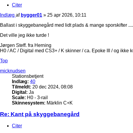
Citer
Indlæg
af
bygger01
»
25 apr 2026, 10:11
Ballast i skyggebanegård med lidt plads & mange sporskifter .....
Det ville jeg ikke turde !
Jørgen Steff. fra Herning
H0 / AC / Digital med CS3+ / K skinner / ca. Epoke III / og ikke 
Top
micknudsen
Stationsbetjent
Indlæg:
40
Tilmeldt:
20 dec 2024, 08:08
Digital:
Ja
Scale:
H0 - 3-rail
Skinnesystem:
Märklin C+K
Re: Kant på skyggebanegård
Citer