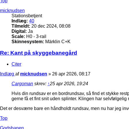
Top
micknudsen
Stationsbetjent
Indlæg:
40
Tilmeldt:
20 dec 2024, 08:08
Digital:
Ja
Scale:
H0 - 3-rail
Skinnesystem:
Märklin C+K
Re: Kant på skyggebanegård
Citer
Indlæg
af
micknudsen
»
26 apr 2026, 08:17
Cargoman
skrev:
↑
25 apr 2026, 19:24
Hvis din rundsav er en bordrundsav, så find et stykke res
gerne få et fint snit uden splinter. Klingen har selvfølgeli
Det er desværre bare en håndholdt rundsav, men nu har jeg in
Top
Godsbanen