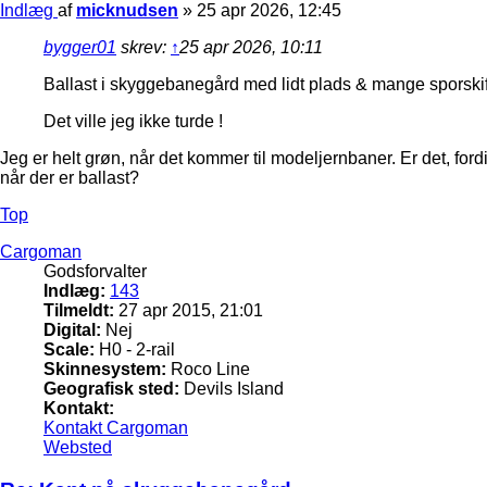
Indlæg
af
micknudsen
»
25 apr 2026, 12:45
bygger01
skrev:
↑
25 apr 2026, 10:11
Ballast i skyggebanegård med lidt plads & mange sporskifter
Det ville jeg ikke turde !
Jeg er helt grøn, når det kommer til modeljernbaner. Er det, for
når der er ballast?
Top
Cargoman
Godsforvalter
Indlæg:
143
Tilmeldt:
27 apr 2015, 21:01
Digital:
Nej
Scale:
H0 - 2-rail
Skinnesystem:
Roco Line
Geografisk sted:
Devils Island
Kontakt:
Kontakt Cargoman
Websted