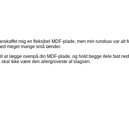
nskaffet mig en fleksibel MDF-plade, men min rundsav var alt for
 med meget mange små tænder.
e til at lægge ovenpå din MDF-plade, og hold begge dele fast ne
et skal ikke være den allergroveste af slagsen.