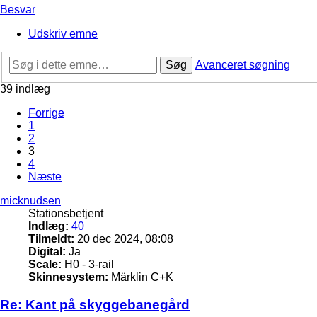
Besvar
Udskriv emne
Søg
Avanceret søgning
39 indlæg
Forrige
1
2
3
4
Næste
micknudsen
Stationsbetjent
Indlæg:
40
Tilmeldt:
20 dec 2024, 08:08
Digital:
Ja
Scale:
H0 - 3-rail
Skinnesystem:
Märklin C+K
Re: Kant på skyggebanegård