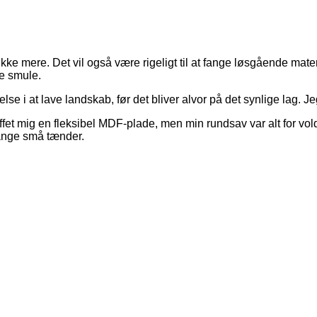
ke mere. Det vil også være rigeligt til at fange løsgående mate
le smule.
else i at lave landskab, før det bliver alvor på det synlige lag.
et mig en fleksibel MDF-plade, men min rundsav var alt for vold
ange små tænder.