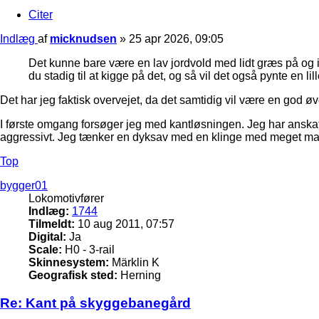
Citer
Indlæg
af
micknudsen
»
25 apr 2026, 09:05
Det kunne bare være en lav jordvold med lidt græs på og ik
du stadig til at kigge på det, og så vil det også pynte en lil
Det har jeg faktisk overvejet, da det samtidig vil være en god øv
I første omgang forsøger jeg med kantløsningen. Jeg har anskaff
aggressivt. Jeg tænker en dyksav med en klinge med meget m
Top
bygger01
Lokomotivfører
Indlæg:
1744
Tilmeldt:
10 aug 2011, 07:57
Digital:
Ja
Scale:
H0 - 3-rail
Skinnesystem:
Märklin K
Geografisk sted:
Herning
Re: Kant på skyggebanegård