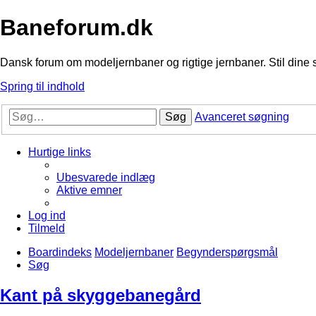
Baneforum.dk
Dansk forum om modeljernbaner og rigtige jernbaner. Stil dine 
Spring til indhold
Søg
Avanceret søgning
Hurtige links
Ubesvarede indlæg
Aktive emner
Log ind
Tilmeld
Boardindeks
Modeljernbaner
Begynderspørgsmål
Søg
Kant på skyggebanegård