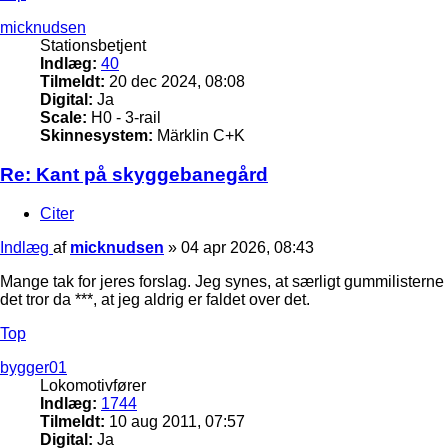
micknudsen
Stationsbetjent
Indlæg:
40
Tilmeldt:
20 dec 2024, 08:08
Digital:
Ja
Scale:
H0 - 3-rail
Skinnesystem:
Märklin C+K
Re: Kant på skyggebanegård
Citer
Indlæg
af
micknudsen
»
04 apr 2026, 08:43
Mange tak for jeres forslag. Jeg synes, at særligt gummilisterne 
det tror da ***, at jeg aldrig er faldet over det.
Top
bygger01
Lokomotivfører
Indlæg:
1744
Tilmeldt:
10 aug 2011, 07:57
Digital:
Ja