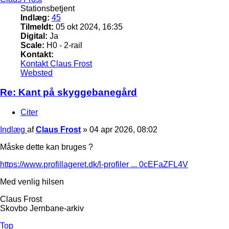
Stationsbetjent
Indlæg:
45
Tilmeldt:
05 okt 2024, 16:35
Digital:
Ja
Scale:
H0 - 2-rail
Kontakt:
Kontakt Claus Frost
Websted
Re: Kant på skyggebanegård
Citer
Indlæg
af
Claus Frost
»
04 apr 2026, 08:02
Måske dette kan bruges ?
https://www.profillageret.dk/l-profiler ... 0cEFaZFL4V
Med venlig hilsen
Claus Frost
Skovbo Jernbane-arkiv
Top