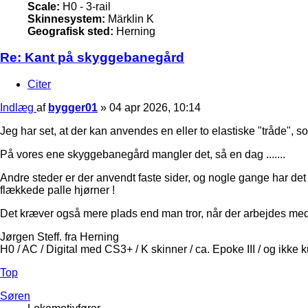
Scale:
H0 - 3-rail
Skinnesystem:
Märklin K
Geografisk sted:
Herning
Re: Kant på skyggebanegård
Citer
Indlæg
af
bygger01
»
04 apr 2026, 10:14
Jeg har set, at der kan anvendes en eller to elastiske "tråde",
På vores ene skyggebanegård mangler det, så en dag .......
Andre steder er der anvendt faste sider, og nogle gange har det 
flækkede palle hjørner !
Det kræver også mere plads end man tror, når der arbejdes me
Jørgen Steff. fra Herning
H0 / AC / Digital med CS3+ / K skinner / ca. Epoke III / og ikke 
Top
Søren