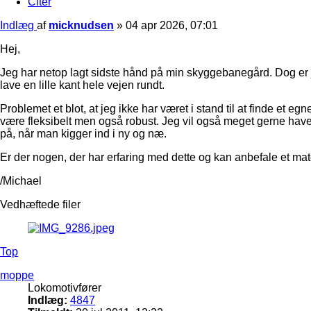
Citer
Indlæg
af
micknudsen
»
04 apr 2026, 07:01
Hej,
Jeg har netop lagt sidste hånd på min skyggebanegård. Dog er je
lave en lille kant hele vejen rundt.
Problemet et blot, at jeg ikke har været i stand til at finde et
være fleksibelt men også robust. Jeg vil også meget gerne have, a
på, når man kigger ind i ny og næ.
Er der nogen, der har erfaring med dette og kan anbefale et ma
/Michael
Vedhæftede filer
Top
moppe
Lokomotivfører
Indlæg:
4847