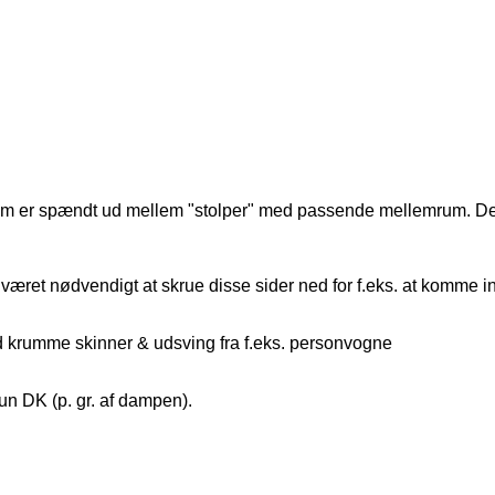
 som er spændt ud mellem "stolper" med passende mellemrum. Det 
været nødvendigt at skrue disse sider ned for f.eks. at komme in
d krumme skinner & udsving fra f.eks. personvogne
kun DK (p. gr. af dampen).