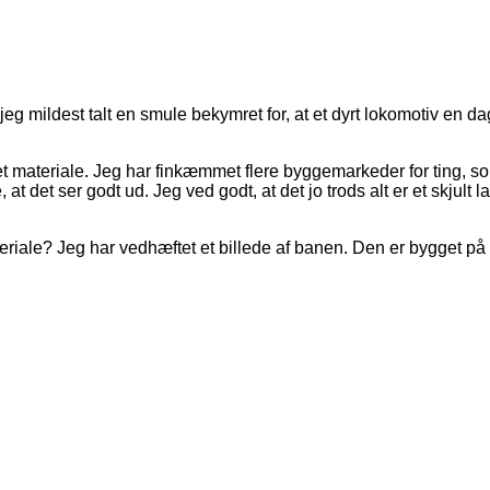
g mildest talt en smule bekymret for, at et dyrt lokomotiv en da
 egnet materiale. Jeg har finkæmmet flere byggemarkeder for ting,
t det ser godt ud. Jeg ved godt, at det jo trods alt er et skjult
teriale? Jeg har vedhæftet et billede af banen. Den er bygget p