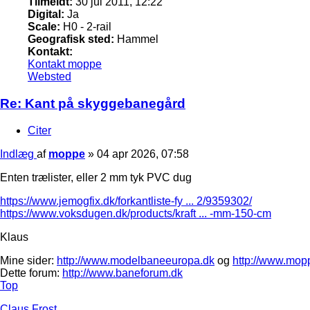
Tilmeldt:
30 jul 2011, 12:22
Digital:
Ja
Scale:
H0 - 2-rail
Geografisk sted:
Hammel
Kontakt:
Kontakt moppe
Websted
Re: Kant på skyggebanegård
Citer
Indlæg
af
moppe
»
04 apr 2026, 07:58
Enten trælister, eller 2 mm tyk PVC dug
https://www.jemogfix.dk/forkantliste-fy ... 2/9359302/
https://www.voksdugen.dk/products/kraft ... -mm-150-cm
Klaus
Mine sider:
http://www.modelbaneeuropa.dk
og
http://www.mop
Dette forum:
http://www.baneforum.dk
Top
Claus Frost