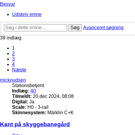
Besvar
Udskriv emne
Søg
Avanceret søgning
39 indlæg
1
2
3
4
Næste
micknudsen
Stationsbetjent
Indlæg:
40
Tilmeldt:
20 dec 2024, 08:08
Digital:
Ja
Scale:
H0 - 3-rail
Skinnesystem:
Märklin C+K
Kant på skyggebanegård