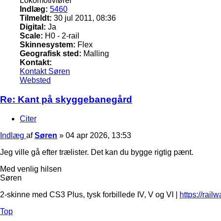
Lokomotivfører
Indlæg:
5460
Tilmeldt:
30 jul 2011, 08:36
Digital:
Ja
Scale:
H0 - 2-rail
Skinnesystem:
Flex
Geografisk sted:
Malling
Kontakt:
Kontakt Søren
Websted
Re: Kant på skyggebanegård
Citer
Indlæg
af
Søren
»
04 apr 2026, 13:53
Jeg ville gå efter trælister. Det kan du bygge rigtig pænt.
Med venlig hilsen
Søren
2-skinne med CS3 Plus, tysk forbillede IV, V og VI |
https://rail
Top