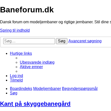
Baneforum.dk
Dansk forum om modeljernbaner og rigtige jernbaner. Stil dine 
Spring til indhold
Søg
Avanceret søgning
Hurtige links
Ubesvarede indlæg
Aktive emner
Log ind
Tilmeld
Boardindeks
Modeljernbaner
Begynderspørgsmål
Søg
Kant på skyggebanegård