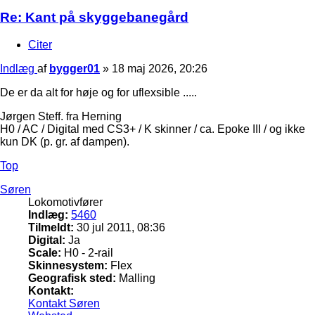
Re: Kant på skyggebanegård
Citer
Indlæg
af
bygger01
»
18 maj 2026, 20:26
De er da alt for høje og for uflexsible .....
Jørgen Steff. fra Herning
H0 / AC / Digital med CS3+ / K skinner / ca. Epoke III / og ikke
kun DK (p. gr. af dampen).
Top
Søren
Lokomotivfører
Indlæg:
5460
Tilmeldt:
30 jul 2011, 08:36
Digital:
Ja
Scale:
H0 - 2-rail
Skinnesystem:
Flex
Geografisk sted:
Malling
Kontakt:
Kontakt Søren