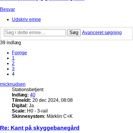
Besvar
Udskriv emne
Søg
Avanceret søgning
39 indlæg
Forrige
1
2
3
4
micknudsen
Stationsbetjent
Indlæg:
40
Tilmeldt:
20 dec 2024, 08:08
Digital:
Ja
Scale:
H0 - 3-rail
Skinnesystem:
Märklin C+K
Re: Kant på skyggebanegård