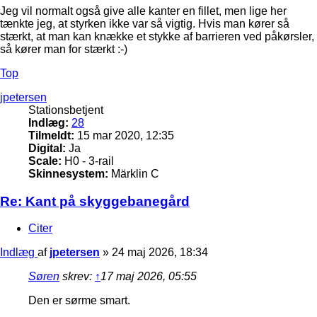
Jeg vil normalt også give alle kanter en fillet, men lige her
tænkte jeg, at styrken ikke var så vigtig. Hvis man kører så
stærkt, at man kan knække et stykke af barrieren ved påkørsler,
så kører man for stærkt :-)
Top
jpetersen
Stationsbetjent
Indlæg:
28
Tilmeldt:
15 mar 2020, 12:35
Digital:
Ja
Scale:
H0 - 3-rail
Skinnesystem:
Märklin C
Re: Kant på skyggebanegård
Citer
Indlæg
af
jpetersen
»
24 maj 2026, 18:34
Søren
skrev:
↑
17 maj 2026, 05:55
Den er sørme smart.