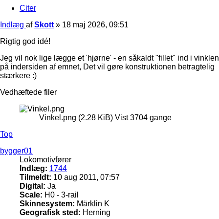
Citer
Indlæg
af
Skott
»
18 maj 2026, 09:51
Rigtig god idé!
Jeg vil nok lige lægge et 'hjørne' - en såkaldt "fillet" ind i vinklen
på indersiden af emnet, Det vil gøre konstruktionen betragtelig
stærkere :)
Vedhæftede filer
Vinkel.png (2.28 KiB) Vist 3704 gange
Top
bygger01
Lokomotivfører
Indlæg:
1744
Tilmeldt:
10 aug 2011, 07:57
Digital:
Ja
Scale:
H0 - 3-rail
Skinnesystem:
Märklin K
Geografisk sted:
Herning