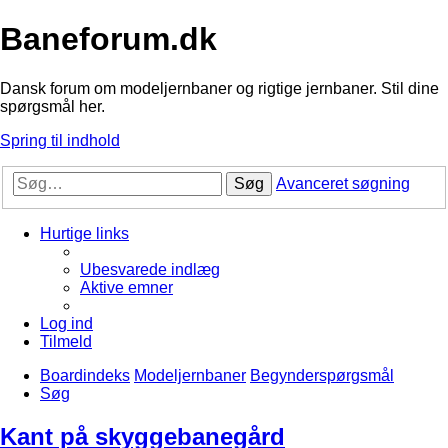
Baneforum.dk
Dansk forum om modeljernbaner og rigtige jernbaner. Stil dine
spørgsmål her.
Spring til indhold
Søg
Avanceret søgning
Hurtige links
Ubesvarede indlæg
Aktive emner
Log ind
Tilmeld
Boardindeks
Modeljernbaner
Begynderspørgsmål
Søg
Kant på skyggebanegård