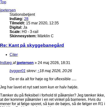
Top
jpetersen
Stationsbetjent
Indlæg:
28
Tilmeldt:
15 mar 2020, 12:35
Digital:
Ja
Scale:
H0 - 3-rail
Skinnesystem:
Märklin C
Re: Kant på skyggebanegård
Citer
Indlæg
af
jpetersen
»
24 maj 2026, 18:31
bygger01
skrev:
↑
18 maj 2026, 20:26
De er da alt for høje og for uflexsible .....
Jeg har lavet et nyt sæt som kun er halv højde.
Tænker du på fleksibel i forhold til påkørsler? Jeg tænker ikke,
at der kommer påkørsler i en ret vinkel på barrieren. Hvis du
mener for at følge sporet, så kan de bøjes, så de følger en R1 i