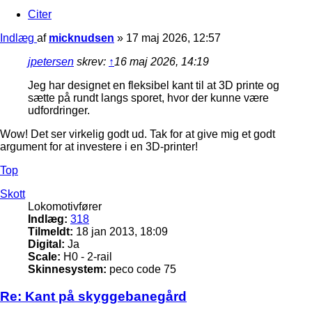
Citer
Indlæg
af
micknudsen
»
17 maj 2026, 12:57
jpetersen
skrev:
↑
16 maj 2026, 14:19
Jeg har designet en fleksibel kant til at 3D printe og
sætte på rundt langs sporet, hvor der kunne være
udfordringer.
Wow! Det ser virkelig godt ud. Tak for at give mig et godt
argument for at investere i en 3D-printer!
Top
Skott
Lokomotivfører
Indlæg:
318
Tilmeldt:
18 jan 2013, 18:09
Digital:
Ja
Scale:
H0 - 2-rail
Skinnesystem:
peco code 75
Re: Kant på skyggebanegård