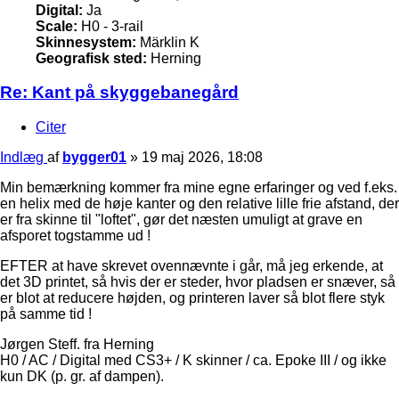
Digital:
Ja
Scale:
H0 - 3-rail
Skinnesystem:
Märklin K
Geografisk sted:
Herning
Re: Kant på skyggebanegård
Citer
Indlæg
af
bygger01
»
19 maj 2026, 18:08
Min bemærkning kommer fra mine egne erfaringer og ved f.eks.
en helix med de høje kanter og den relative lille frie afstand, der
er fra skinne til "loftet", gør det næsten umuligt at grave en
afsporet togstamme ud !
EFTER at have skrevet ovennævnte i går, må jeg erkende, at
det 3D printet, så hvis der er steder, hvor pladsen er snæver, så
er blot at reducere højden, og printeren laver så blot flere styk
på samme tid !
Jørgen Steff. fra Herning
H0 / AC / Digital med CS3+ / K skinner / ca. Epoke III / og ikke
kun DK (p. gr. af dampen).