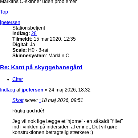
Märklins C-skinner uden problemer.
Top
jpetersen
Stationsbetjent
Indlæg:
28
Tilmeldt:
15 mar 2020, 12:35
Digital:
Ja
Scale:
H0 - 3-rail
Skinnesystem:
Märklin C
Re: Kant på skyggebanegård
Citer
Indlæg
af
jpetersen
»
24 maj 2026, 18:32
Skott
skrev:
↑
18 maj 2026, 09:51
Rigtig god idé!
Jeg vil nok lige lægge et 'hjørne' - en såkaldt "fillet"
ind i vinklen på indersiden af emnet, Det vil gøre
konstruktionen betragtelig stærkere :)