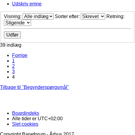
Udskriv emne
Visning:
Sorter efter:
Retning:
39 indlæg
Forrige
1
2
3
4
Tilbage til "Begynderspørgsmål"
Boardindeks
Alle tider er
UTC+02:00
Slet cookies
Copyright Baneforum - Århus 2017