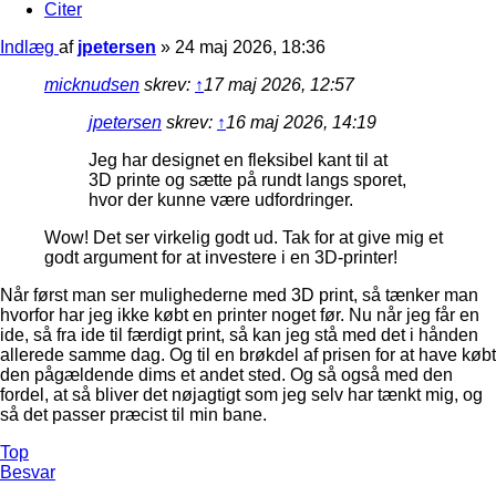
Citer
Indlæg
af
jpetersen
»
24 maj 2026, 18:36
micknudsen
skrev:
↑
17 maj 2026, 12:57
jpetersen
skrev:
↑
16 maj 2026, 14:19
Jeg har designet en fleksibel kant til at
3D printe og sætte på rundt langs sporet,
hvor der kunne være udfordringer.
Wow! Det ser virkelig godt ud. Tak for at give mig et
godt argument for at investere i en 3D-printer!
Når først man ser mulighederne med 3D print, så tænker man
hvorfor har jeg ikke købt en printer noget før. Nu når jeg får en
ide, så fra ide til færdigt print, så kan jeg stå med det i hånden
allerede samme dag. Og til en brøkdel af prisen for at have købt
den pågældende dims et andet sted. Og så også med den
fordel, at så bliver det nøjagtigt som jeg selv har tænkt mig, og
så det passer præcist til min bane.
Top
Besvar