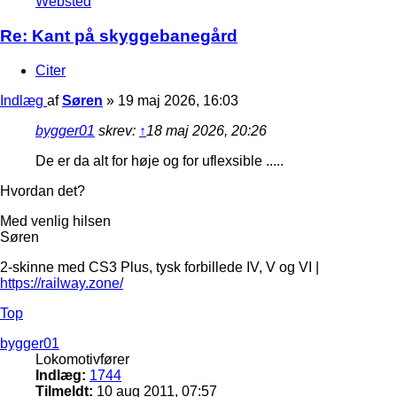
Websted
Re: Kant på skyggebanegård
Citer
Indlæg
af
Søren
»
19 maj 2026, 16:03
bygger01
skrev:
↑
18 maj 2026, 20:26
De er da alt for høje og for uflexsible .....
Hvordan det?
Med venlig hilsen
Søren
2-skinne med CS3 Plus, tysk forbillede IV, V og VI |
https://railway.zone/
Top
bygger01
Lokomotivfører
Indlæg:
1744
Tilmeldt:
10 aug 2011, 07:57