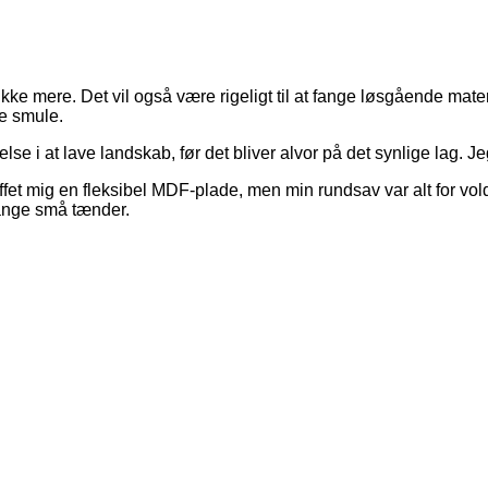
ke mere. Det vil også være rigeligt til at fange løsgående mate
le smule.
else i at lave landskab, før det bliver alvor på det synlige lag.
et mig en fleksibel MDF-plade, men min rundsav var alt for vold
ange små tænder.