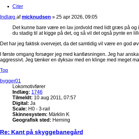
Citer
Indlæg
af
micknudsen
»
25 apr 2026, 09:05
Det kunne bare være en lav jordvold med lidt græs på og ik
du stadig til at kigge på det, og så vil det også pynte en lil
Det har jeg faktisk overvejet, da det samtidig vil være en god øv
I første omgang forsøger jeg med kantløsningen. Jeg har anskaff
aggressivt. Jeg tænker en dyksav med en klinge med meget m
Top
bygger01
Lokomotivfører
Indlæg:
1746
Tilmeldt:
10 aug 2011, 07:57
Digital:
Ja
Scale:
H0 - 3-rail
Skinnesystem:
Märklin K
Geografisk sted:
Herning
Re: Kant på skyggebanegård