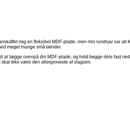
nskaffet mig en fleksibel MDF-plade, men min rundsav var alt for
 med meget mange små tænder.
e til at lægge ovenpå din MDF-plade, og hold begge dele fast ne
et skal ikke være den allergroveste af slagsen.