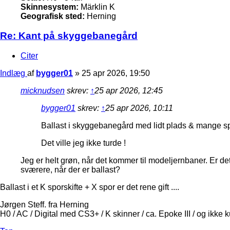
Skinnesystem:
Märklin K
Geografisk sted:
Herning
Re: Kant på skyggebanegård
Citer
Indlæg
af
bygger01
»
25 apr 2026, 19:50
micknudsen
skrev:
↑
25 apr 2026, 12:45
bygger01
skrev:
↑
25 apr 2026, 10:11
Ballast i skyggebanegård med lidt plads & mange spors
Det ville jeg ikke turde !
Jeg er helt grøn, når det kommer til modeljernbaner. Er det
sværere, når der er ballast?
Ballast i et K sporskifte + X spor er det rene gift ....
Jørgen Steff. fra Herning
H0 / AC / Digital med CS3+ / K skinner / ca. Epoke III / og ikke 