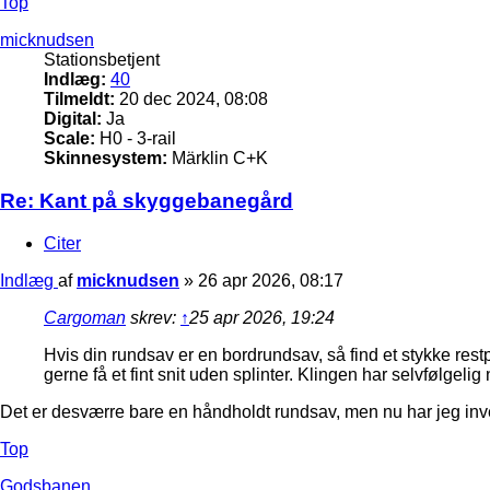
Top
micknudsen
Stationsbetjent
Indlæg:
40
Tilmeldt:
20 dec 2024, 08:08
Digital:
Ja
Scale:
H0 - 3-rail
Skinnesystem:
Märklin C+K
Re: Kant på skyggebanegård
Citer
Indlæg
af
micknudsen
»
26 apr 2026, 08:17
Cargoman
skrev:
↑
25 apr 2026, 19:24
Hvis din rundsav er en bordrundsav, så find et stykke res
gerne få et fint snit uden splinter. Klingen har selvfølgeli
Det er desværre bare en håndholdt rundsav, men nu har jeg in
Top
Godsbanen