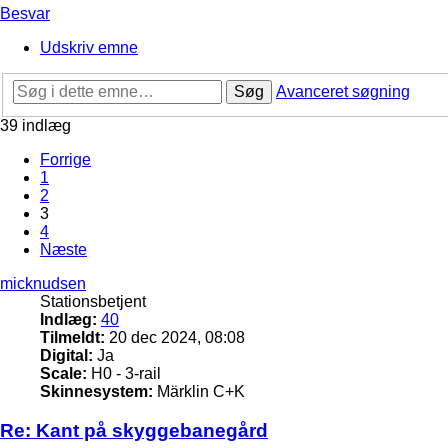
Besvar
Udskriv emne
Søg
Avanceret søgning
39 indlæg
Forrige
1
2
3
4
Næste
micknudsen
Stationsbetjent
Indlæg:
40
Tilmeldt:
20 dec 2024, 08:08
Digital:
Ja
Scale:
H0 - 3-rail
Skinnesystem:
Märklin C+K
Re: Kant på skyggebanegård