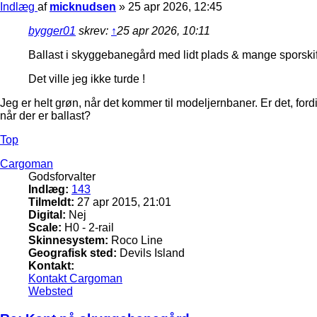
Indlæg
af
micknudsen
»
25 apr 2026, 12:45
bygger01
skrev:
↑
25 apr 2026, 10:11
Ballast i skyggebanegård med lidt plads & mange sporskifter
Det ville jeg ikke turde !
Jeg er helt grøn, når det kommer til modeljernbaner. Er det, for
når der er ballast?
Top
Cargoman
Godsforvalter
Indlæg:
143
Tilmeldt:
27 apr 2015, 21:01
Digital:
Nej
Scale:
H0 - 2-rail
Skinnesystem:
Roco Line
Geografisk sted:
Devils Island
Kontakt:
Kontakt Cargoman
Websted