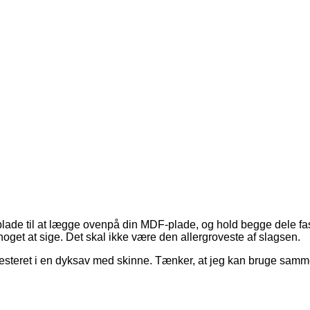
tplade til at lægge ovenpå din MDF-plade, og hold begge dele f
g noget at sige. Det skal ikke være den allergroveste af slagsen.
vesteret i en dyksav med skinne. Tænker, at jeg kan bruge sa