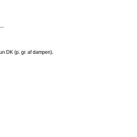
..
kun DK (p. gr. af dampen).