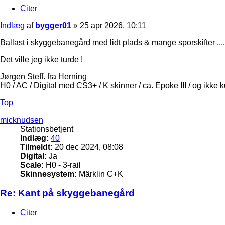
Citer
Indlæg
af
bygger01
»
25 apr 2026, 10:11
Ballast i skyggebanegård med lidt plads & mange sporskifter .....
Det ville jeg ikke turde !
Jørgen Steff. fra Herning
H0 / AC / Digital med CS3+ / K skinner / ca. Epoke III / og ikke 
Top
micknudsen
Stationsbetjent
Indlæg:
40
Tilmeldt:
20 dec 2024, 08:08
Digital:
Ja
Scale:
H0 - 3-rail
Skinnesystem:
Märklin C+K
Re: Kant på skyggebanegård
Citer