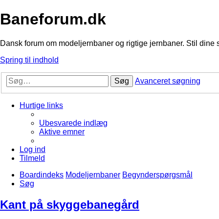
Baneforum.dk
Dansk forum om modeljernbaner og rigtige jernbaner. Stil dine 
Spring til indhold
Søg
Avanceret søgning
Hurtige links
Ubesvarede indlæg
Aktive emner
Log ind
Tilmeld
Boardindeks
Modeljernbaner
Begynderspørgsmål
Søg
Kant på skyggebanegård