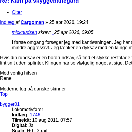
Re: Kant på skyggebanegård
Citer
Indlæg
af
Cargoman
»
25 apr 2026, 19:24
micknudsen
skrev:
↑
25 apr 2026, 09:05
I første omgang forsøger jeg med kantløsningen. Jeg har a
mindre aggressivt. Jeg tænker en dyksav med en klinge
Hvis din rundsav er en bordrundsav, så find et stykke restplad
fint snit uden splinter. Klingen har selvfølgelig noget at sige. D
Med venlig hilsen
Rene
_____________________________________
Moderne tog på danske skinner
Top
bygger01
Lokomotivfører
Indlæg:
1746
Tilmeldt:
10 aug 2011, 07:57
Digital:
Ja
Scale:
H0 - 3-rail