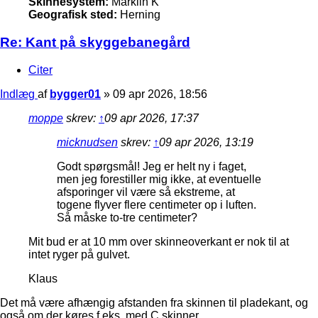
Skinnesystem:
Märklin K
Geografisk sted:
Herning
Re: Kant på skyggebanegård
Citer
Indlæg
af
bygger01
»
09 apr 2026, 18:56
moppe
skrev:
↑
09 apr 2026, 17:37
micknudsen
skrev:
↑
09 apr 2026, 13:19
Godt spørgsmål! Jeg er helt ny i faget,
men jeg forestiller mig ikke, at eventuelle
afsporinger vil være så ekstreme, at
togene flyver flere centimeter op i luften.
Så måske to-tre centimeter?
Mit bud er at 10 mm over skinneoverkant er nok til at
intet ryger på gulvet.
Klaus
Det må være afhængig afstanden fra skinnen til pladekant, og
også om der køres f.eks. med C skinner.