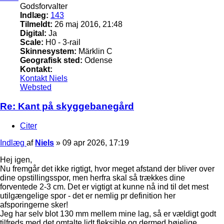
Godsforvalter
Indlæg:
143
Tilmeldt:
26 maj 2016, 21:48
Digital:
Ja
Scale:
H0 - 3-rail
Skinnesystem:
Märklin C
Geografisk sted:
Odense
Kontakt:
Kontakt Niels
Websted
Re: Kant på skyggebanegård
Citer
Indlæg
af
Niels
»
09 apr 2026, 17:19
Hej igen,
Nu fremgår det ikke rigtigt, hvor meget afstand der bliver over
dine opstillingsspor, men herfra skal så trækkes dine
forventede 2-3 cm. Det er vigtigt at kunne nå ind til det mest
utilgængelige spor - det er nemlig pr definition her
afsporingerne sker!
Jeg har selv blot 130 mm mellem mine lag, så er vældigt godt
tilfreds med det omtalte lidt fleksible og dermed bøjelige