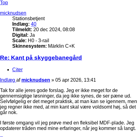
Top
micknudsen
Stationsbetjent
Indlæg:
40
Tilmeldt:
20 dec 2024, 08:08
Digital:
Ja
Scale:
H0 - 3-rail
Skinnesystem:
Märklin C+K
Re: Kant på skyggebanegård
Citer
Indlæg
af
micknudsen
»
05 apr 2026, 13:41
Tak for alle jeres gode forslag. Jeg er ikke meget for de
gennemsigtige løsninger, da jeg ikke synes, de ser pæne ud.
Selvfølgelig er det meget praktisk, at man kan se igennem, men
jeg regner ikke med, at min kant skal være voldsomt høj, så det
går nok.
I første omgang vil jeg prøve med en fleksibel MDF-plade. Jeg
opdaterer tråden med mine erfaringer, når jeg kommer så langt.