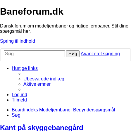
Baneforum.dk
Dansk forum om modeljernbaner og rigtige jernbaner. Stil dine
spørgsmål her.
Spring til indhold
Søg
Avanceret søgning
Hurtige links
Ubesvarede indlæg
Aktive emner
Log ind
Tilmeld
Boardindeks
Modeljernbaner
Begynderspørgsmål
Søg
Kant på skyggebanegård