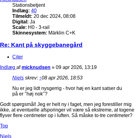
Stationsbetjent
Indlæg:
40
Tilmeldt:
20 dec 2024, 08:08
Digital:
Ja
Scale:
H0 - 3-rail
Skinnesystem:
Märklin C+K
Re: Kant på skyggebanegård
Citer
Indlæg
af
micknudsen
»
09 apr 2026, 13:19
Niels
skrev:
↑
08 apr 2026, 18:53
Nu er jeg lidt nysgerrig - hvor høj en kant satser du
på er "høj nok"?
Godt spørgsmål! Jeg er helt ny i faget, men jeg forestiller mig
ikke, at eventuelle afsporinger vil være så ekstreme, at togene
flyver flere centimeter op i luften. Så måske to-tre centimeter?
Top
Niels