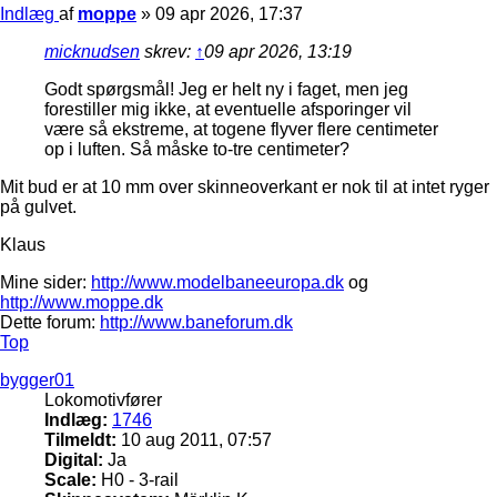
Indlæg
af
moppe
»
09 apr 2026, 17:37
micknudsen
skrev:
↑
09 apr 2026, 13:19
Godt spørgsmål! Jeg er helt ny i faget, men jeg
forestiller mig ikke, at eventuelle afsporinger vil
være så ekstreme, at togene flyver flere centimeter
op i luften. Så måske to-tre centimeter?
Mit bud er at 10 mm over skinneoverkant er nok til at intet ryger
på gulvet.
Klaus
Mine sider:
http://www.modelbaneeuropa.dk
og
http://www.moppe.dk
Dette forum:
http://www.baneforum.dk
Top
bygger01
Lokomotivfører
Indlæg:
1746
Tilmeldt:
10 aug 2011, 07:57
Digital:
Ja
Scale:
H0 - 3-rail