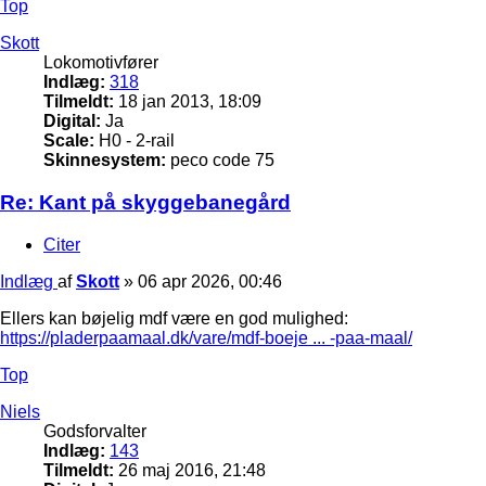
Top
Skott
Lokomotivfører
Indlæg:
318
Tilmeldt:
18 jan 2013, 18:09
Digital:
Ja
Scale:
H0 - 2-rail
Skinnesystem:
peco code 75
Re: Kant på skyggebanegård
Citer
Indlæg
af
Skott
»
06 apr 2026, 00:46
Ellers kan bøjelig mdf være en god mulighed:
https://pladerpaamaal.dk/vare/mdf-boeje ... -paa-maal/
Top
Niels
Godsforvalter
Indlæg:
143
Tilmeldt:
26 maj 2016, 21:48