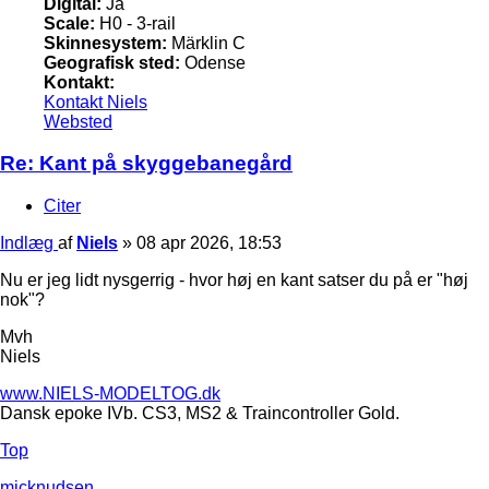
Digital:
Ja
Scale:
H0 - 3-rail
Skinnesystem:
Märklin C
Geografisk sted:
Odense
Kontakt:
Kontakt Niels
Websted
Re: Kant på skyggebanegård
Citer
Indlæg
af
Niels
»
08 apr 2026, 18:53
Nu er jeg lidt nysgerrig - hvor høj en kant satser du på er "høj
nok"?
Mvh
Niels
www.NIELS-MODELTOG.dk
Dansk epoke IVb. CS3, MS2 & Traincontroller Gold.
Top
micknudsen