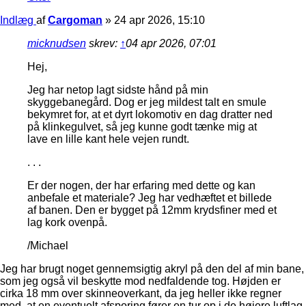
Indlæg
af
Cargoman
»
24 apr 2026, 15:10
micknudsen
skrev:
↑
04 apr 2026, 07:01
Hej,
Jeg har netop lagt sidste hånd på min
skyggebanegård. Dog er jeg mildest talt en smule
bekymret for, at et dyrt lokomotiv en dag dratter ned
på klinkegulvet, så jeg kunne godt tænke mig at
lave en lille kant hele vejen rundt.
. . .
Er der nogen, der har erfaring med dette og kan
anbefale et materiale? Jeg har vedhæftet et billede
af banen. Den er bygget på 12mm krydsfiner med et
lag kork ovenpå.
/Michael
Jeg har brugt noget gennemsigtig akryl på den del af min bane,
som jeg også vil beskytte mod nedfaldende tog. Højden er
cirka 18 mm over skinneoverkant, da jeg heller ikke regner
med, at en eventuelt afsporing fører en tur op i de højere luftlag.