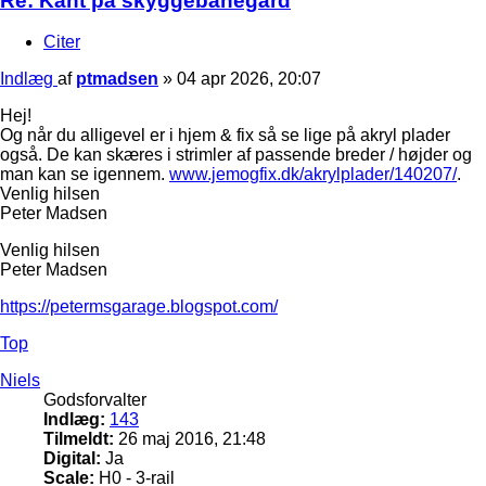
Re: Kant på skyggebanegård
Citer
Indlæg
af
ptmadsen
»
04 apr 2026, 20:07
Hej!
Og når du alligevel er i hjem & fix så se lige på akryl plader
også. De kan skæres i strimler af passende breder / højder og
man kan se igennem.
www.jemogfix.dk/akrylplader/140207/
.
Venlig hilsen
Peter Madsen
Venlig hilsen
Peter Madsen
https://petermsgarage.blogspot.com/
Top
Niels
Godsforvalter
Indlæg:
143
Tilmeldt:
26 maj 2016, 21:48
Digital:
Ja
Scale:
H0 - 3-rail