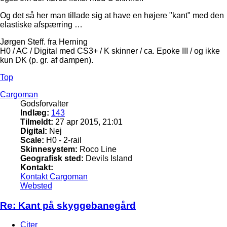
Og det så her man tillade sig at have en højere "kant" med den
elastiske afspærring …
Jørgen Steff. fra Herning
H0 / AC / Digital med CS3+ / K skinner / ca. Epoke III / og ikke
kun DK (p. gr. af dampen).
Top
Cargoman
Godsforvalter
Indlæg:
143
Tilmeldt:
27 apr 2015, 21:01
Digital:
Nej
Scale:
H0 - 2-rail
Skinnesystem:
Roco Line
Geografisk sted:
Devils Island
Kontakt:
Kontakt Cargoman
Websted
Re: Kant på skyggebanegård
Citer