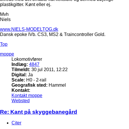
plastikgitter. Kønt eller ej.
Mvh
Niels
www.NIELS-MODELTOG.dk
Dansk epoke IVb. CS3, MS2 & Traincontroller Gold.
Top
moppe
Lokomotivfører
Indlæg:
4847
Tilmeldt:
30 jul 2011, 12:22
Digital:
Ja
Scale:
H0 - 2-rail
Geografisk sted:
Hammel
Kontakt:
Kontakt moppe
Websted
Re: Kant på skyggebanegård
Citer