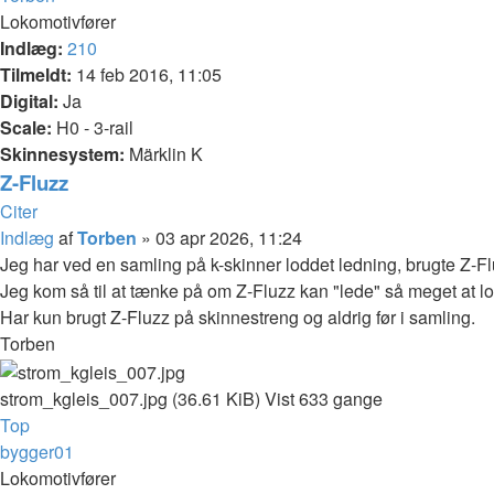
Lokomotivfører
Indlæg:
210
Tilmeldt:
14 feb 2016, 11:05
Digital:
Ja
Scale:
H0 - 3-rail
Skinnesystem:
Märklin K
Z-Fluzz
Citer
Indlæg
af
Torben
»
03 apr 2026, 11:24
Jeg har ved en samling på k-skinner loddet ledning, brugte Z-Flu
Jeg kom så til at tænke på om Z-Fluzz kan "lede" så meget at lod
Har kun brugt Z-Fluzz på skinnestreng og aldrig før i samling.
Torben
strom_kgleis_007.jpg (36.61 KiB) Vist 633 gange
Top
bygger01
Lokomotivfører