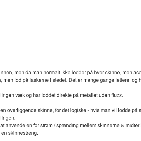
skinnen, men da man normalt ikke lodder på hver skinne, men acc.
n, men lod på laskerne i stedet. Det er mange gange lettere, og 
ingen væk og har loddet direkte på metallet uden fluzz.
den overliggende skinne, for det logiske - hvis man vil lodde på s
lingen.
at anvende en for strøm / spænding mellem skinnerne & midterled
r en skinnestreng.