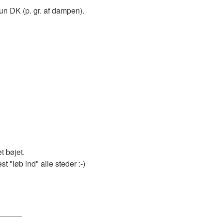
kun DK (p. gr. af dampen).
t bøjet.
 "løb ind" alle steder :-)