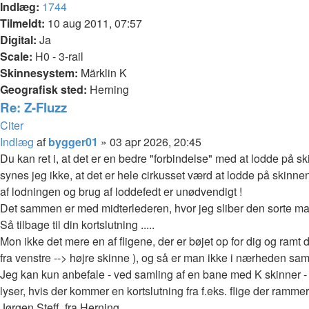
Indlæg:
1744
Tilmeldt:
10 aug 2011, 07:57
Digital:
Ja
Scale:
H0 - 3-rail
Skinnesystem:
Märklin K
Geografisk sted:
Herning
Re: Z-Fluzz
Citer
Indlæg
af
bygger01
»
03 apr 2026, 20:45
Du kan ret i, at det er en bedre "forbindelse" med at lodde på 
synes jeg ikke, at det er hele cirkusset værd at lodde på skinne
af lodningen og brug af loddefedt er unødvendigt !
Det sammen er med midterlederen, hvor jeg sliber den sorte mal
Så tilbage til din kortslutning .....
Mon ikke det mere en af fligene, der er bøjet op for dig og ramt 
fra venstre --> højre skinne ), og så er man ikke i nærheden sam
Jeg kan kun anbefale - ved samling af en bane med K skinner - 
lyser, hvis der kommer en kortslutning fra f.eks. flige der ramme
Jørgen Steff. fra Herning