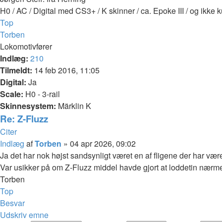
H0 / AC / Digital med CS3+ / K skinner / ca. Epoke III / og ikke 
Top
Torben
Lokomotivfører
Indlæg:
210
Tilmeldt:
14 feb 2016, 11:05
Digital:
Ja
Scale:
H0 - 3-rail
Skinnesystem:
Märklin K
Re: Z-Fluzz
Citer
Indlæg
af
Torben
»
04 apr 2026, 09:02
Ja det har nok højst sandsynligt været en af fligene der har være
Var usikker på om Z-Fluzz middel havde gjort at loddetin nærmest
Torben
Top
Besvar
Udskriv emne