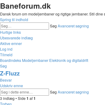
Baneforum.dk
Dansk forum om modeljernbaner og rigtige jernbaner. Stil dine 
Spring til indhold
Søg
Avanceret søgning
Hurtige links
Ubesvarede indlæg
Aktive emner
Log ind
Tilmeld
Boardindeks
Modeljernbaner
Elektronik og digitaldrift
Søg
Z-Fluzz
Besvar
Udskriv emne
Søg
Avanceret søgning
3 indlæg • Side
1
af
1
Torben