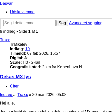
Besvar
Udskriv emne
Søg
Avanceret søgning
9 indlæg • Side
1
af
1
Traxx
Trafikelev
Indlæg:
19
Tilmeldt:
07 feb 2026, 15:57
Digital:
Ja
Scale:
H0 - 2-rail
Geografisk sted:
2 km fra København H
Dekas MX lys
Citer
Indlæg
af
Traxx
»
30 mar 2026, 05:08
Hej alle,
Jeg har købt denne model, en dekas contec rail MX med loksou