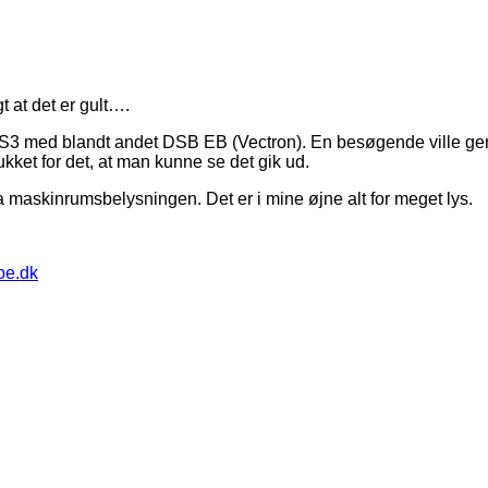
t at det er gult….
S3 med blandt andet DSB EB (Vectron). En besøgende ville gern
slukket for det, at man kunne se det gik ud.
fra maskinrumsbelysningen. Det er i mine øjne alt for meget lys.
pe.dk