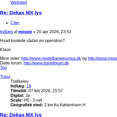
Websted
Re: Dekas MX lys
Citer
Indlæg
af
moppe
»
20 apr 2026, 23:53
Hvad kostede sådan en operation?
Klaus
Mine sider:
http://www.modelbaneeuropa.dk
og
http://www.mop
Dette forum:
http://www.baneforum.dk
Top
Traxx
Trafikelev
Indlæg:
19
Tilmeldt:
07 feb 2026, 15:57
Digital:
Ja
Scale:
H0 - 2-rail
Geografisk sted:
2 km fra København H
Re: Dekas MX lys