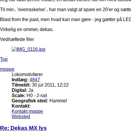
Til min.. 'overraskelse'.. har man valgt at spare en 20'er og sætt
Blast from the past, men hvad kan man gøre - jeg gætter på LED s
Virkelig en ommer, dekas.
Vedhæftede filer
Top
moppe
Lokomotivfører
Indlæg:
4847
Tilmeldt:
30 jul 2011, 12:22
Digital:
Ja
Scale:
H0 - 2-rail
Geografisk sted:
Hammel
Kontakt:
Kontakt moppe
Websted
Re: Dekas MX lys