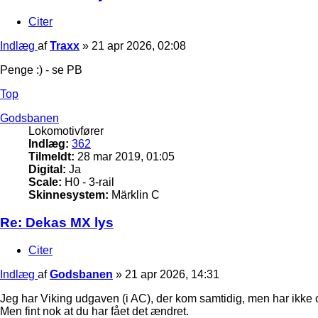
Citer
Indlæg
af
Traxx
»
21 apr 2026, 02:08
Penge :) - se PB
Top
Godsbanen
Lokomotivfører
Indlæg:
362
Tilmeldt:
28 mar 2019, 01:05
Digital:
Ja
Scale:
H0 - 3-rail
Skinnesystem:
Märklin C
Re: Dekas MX lys
Citer
Indlæg
af
Godsbanen
»
21 apr 2026, 14:31
Jeg har Viking udgaven (i AC), der kom samtidig, men har ikke c
Men fint nok at du har fået det ændret.