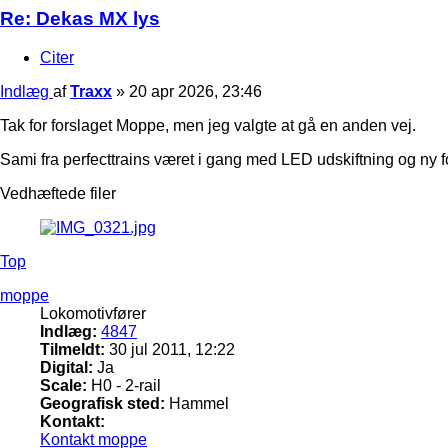
Re: Dekas MX lys
Citer
Indlæg
af
Traxx
»
20 apr 2026, 23:46
Tak for forslaget Moppe, men jeg valgte at gå en anden vej.
Sami fra perfecttrains været i gang med LED udskiftning og ny for
Vedhæftede filer
Top
moppe
Lokomotivfører
Indlæg:
4847
Tilmeldt:
30 jul 2011, 12:22
Digital:
Ja
Scale:
H0 - 2-rail
Geografisk sted:
Hammel
Kontakt:
Kontakt moppe