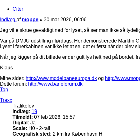
Citer
Indlæg
af
moppe
»
30 mar 2026, 06:06
Jeg ville skrue gevaldigt ned for lyset, så ser man ikke så tydelig
Var på DMJU udstilling i lørdags. Her demonstrerede Märklin C
Lyset i førerkabinen var ikke let at se, det er først når der blev 
Når jeg kigger på dit billede er der gult lys helt ned på bordet, 
Klaus
Mine sider:
http://www.modelbaneeuropa.dk
og
http://www.mop
Dette forum:
http://www.baneforum.dk
Top
Traxx
Trafikelev
Indlæg:
19
Tilmeldt:
07 feb 2026, 15:57
Digital:
Ja
Scale:
H0 - 2-rail
Geografisk sted:
2 km fra København H