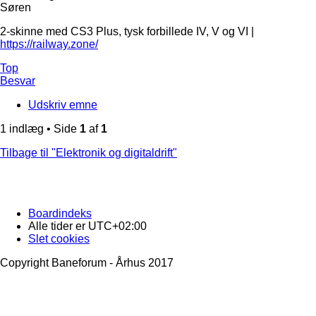
Søren
2-skinne med CS3 Plus, tysk forbillede IV, V og VI |
https://railway.zone/
Top
Besvar
Udskriv emne
1 indlæg • Side
1
af
1
Tilbage til "Elektronik og digitaldrift"
Boardindeks
Alle tider er
UTC+02:00
Slet cookies
Copyright Baneforum - Århus 2017