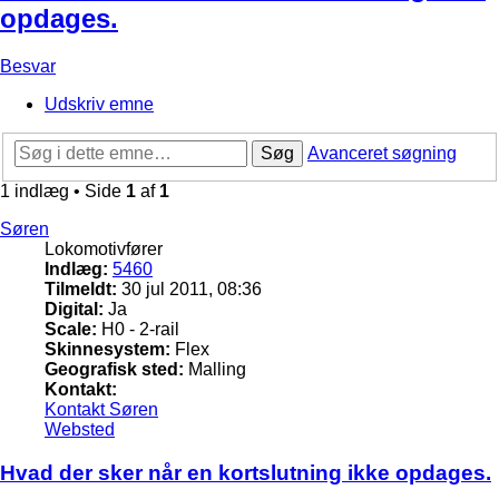
opdages.
Besvar
Udskriv emne
Søg
Avanceret søgning
1 indlæg • Side
1
af
1
Søren
Lokomotivfører
Indlæg:
5460
Tilmeldt:
30 jul 2011, 08:36
Digital:
Ja
Scale:
H0 - 2-rail
Skinnesystem:
Flex
Geografisk sted:
Malling
Kontakt:
Kontakt Søren
Websted
Hvad der sker når en kortslutning ikke opdages.