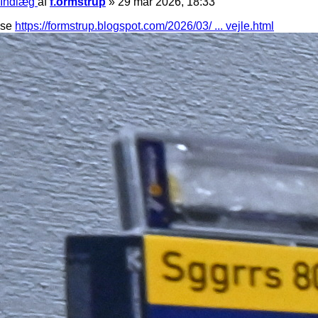
Indlæg
af
f.ormstrup
»
29 mar 2026, 18:33
se
https://formstrup.blogspot.com/2026/03/ ... vejle.html