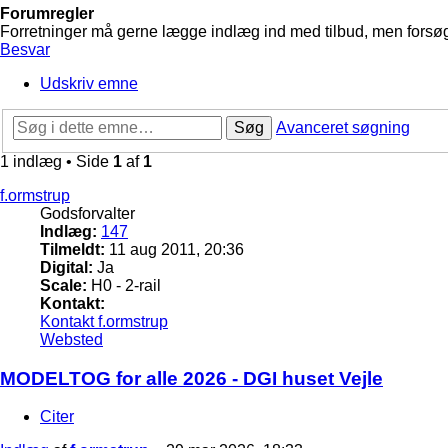
Forumregler
Forretninger må gerne lægge indlæg ind med tilbud, men forsøg 
Besvar
Udskriv emne
Søg
Avanceret søgning
1 indlæg • Side
1
af
1
f.ormstrup
Godsforvalter
Indlæg:
147
Tilmeldt:
11 aug 2011, 20:36
Digital:
Ja
Scale:
H0 - 2-rail
Kontakt:
Kontakt f.ormstrup
Websted
MODELTOG for alle 2026 - DGI huset Vejle
Citer