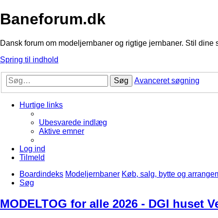
Baneforum.dk
Dansk forum om modeljernbaner og rigtige jernbaner. Stil dine 
Spring til indhold
Søg
Avanceret søgning
Hurtige links
Ubesvarede indlæg
Aktive emner
Log ind
Tilmeld
Boardindeks
Modeljernbaner
Køb, salg, bytte og arrange
Søg
MODELTOG for alle 2026 - DGI huset Ve