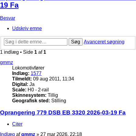
19 Fa
Besvar
Udskriv emne
Søg
Avanceret søgning
1 indlæg • Side
1
af
1
gmmz
Lokomotivfører
Indlæg:
1577
Tilmeldt:
09 aug 2011, 11:34
Digital:
Ja
Scale:
H0 - 2-rail
Skinnesystem:
Tillig
Geografisk sted:
Stilling
Oprangering 779 DSB EB 3320 2026-03-19 Fa
Citer
Indlæg
af
gmmz
»
27 mar 2026, 22:18