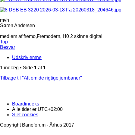
mvh
Søren Andersen
medlem af fremo,Fremodern, H0 2 skinne digital
Top
Besvar
Udskriv emne
1 indlæg • Side
1
af
1
Tilbage til "Alt om de rigtige jernbaner"
Boardindeks
Alle tider er
UTC+02:00
Slet cookies
Copyright Baneforum - Århus 2017