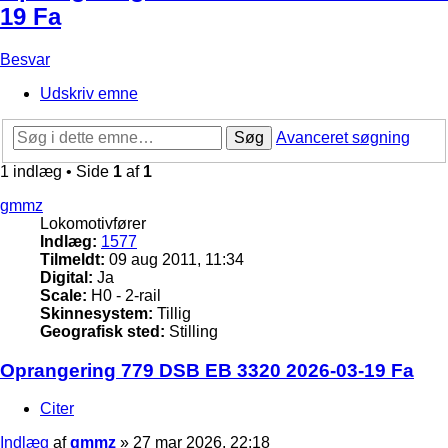
19 Fa
Besvar
Udskriv emne
Søg
Avanceret søgning
1 indlæg • Side
1
af
1
gmmz
Lokomotivfører
Indlæg:
1577
Tilmeldt:
09 aug 2011, 11:34
Digital:
Ja
Scale:
H0 - 2-rail
Skinnesystem:
Tillig
Geografisk sted:
Stilling
Oprangering 779 DSB EB 3320 2026-03-19 Fa
Citer
Indlæg
af
gmmz
»
27 mar 2026, 22:18