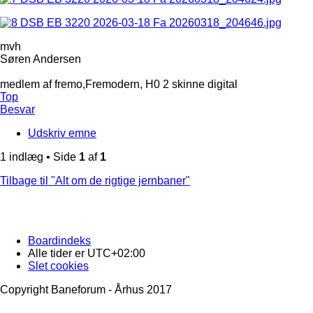
mvh
Søren Andersen
medlem af fremo,Fremodern, H0 2 skinne digital
Top
Besvar
Udskriv emne
1 indlæg • Side
1
af
1
Tilbage til "Alt om de rigtige jernbaner"
Boardindeks
Alle tider er
UTC+02:00
Slet cookies
Copyright Baneforum - Århus 2017