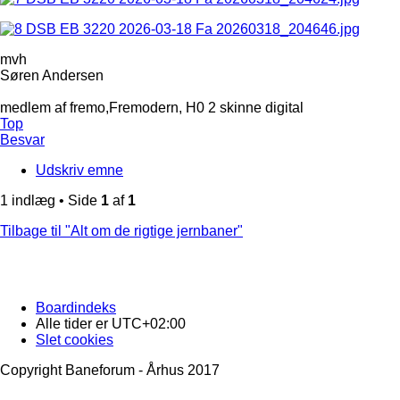
mvh
Søren Andersen
medlem af fremo,Fremodern, H0 2 skinne digital
Top
Besvar
Udskriv emne
1 indlæg • Side
1
af
1
Tilbage til "Alt om de rigtige jernbaner"
Boardindeks
Alle tider er
UTC+02:00
Slet cookies
Copyright Baneforum - Århus 2017