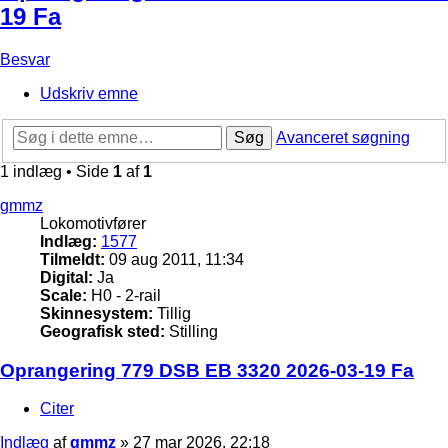
19 Fa
Besvar
Udskriv emne
Søg
Avanceret søgning
1 indlæg • Side
1
af
1
gmmz
Lokomotivfører
Indlæg:
1577
Tilmeldt:
09 aug 2011, 11:34
Digital:
Ja
Scale:
H0 - 2-rail
Skinnesystem:
Tillig
Geografisk sted:
Stilling
Oprangering 779 DSB EB 3320 2026-03-19 Fa
Citer
Indlæg
af
gmmz
»
27 mar 2026, 22:18