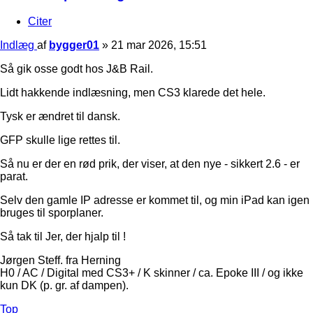
Citer
Indlæg
af
bygger01
»
21 mar 2026, 15:51
Så gik osse godt hos J&B Rail.
Lidt hakkende indlæsning, men CS3 klarede det hele.
Tysk er ændret til dansk.
GFP skulle lige rettes til.
Så nu er der en rød prik, der viser, at den nye - sikkert 2.6 - er
parat.
Selv den gamle IP adresse er kommet til, og min iPad kan igen
bruges til sporplaner.
Så tak til Jer, der hjalp til !
Jørgen Steff. fra Herning
H0 / AC / Digital med CS3+ / K skinner / ca. Epoke III / og ikke
kun DK (p. gr. af dampen).
Top