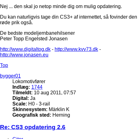
Nej ... den skal jo netop minde dig om mulig opdatering.
Du kan naturligvis tage din CS3+ af internettet, så fovinder den
røde prik også.
De bedste modeljernbanehilsener
Peter Topp Engelsted Jonasen
http://www.digitaltog.dk
-
http://www.kvv73.dk
-
http://www.jonasen.eu
Top
bygger01
Lokomotivfører
Indlæg:
1744
Tilmeldt:
10 aug 2011, 07:57
Digital:
Ja
Scale:
H0 - 3-rail
Skinnesystem:
Märklin K
Geografisk sted:
Herning
Re: CS3 opdatering 2.6