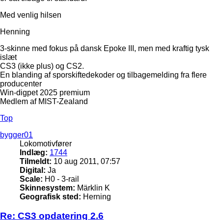
Med venlig hilsen
Henning
3-skinne med fokus på dansk Epoke III, men med kraftig tysk
islæt
CS3 (ikke plus) og CS2.
En blanding af sporskiftedekoder og tilbagemelding fra flere
producenter
Win-digpet 2025 premium
Medlem af MIST-Zealand
Top
bygger01
Lokomotivfører
Indlæg:
1744
Tilmeldt:
10 aug 2011, 07:57
Digital:
Ja
Scale:
H0 - 3-rail
Skinnesystem:
Märklin K
Geografisk sted:
Herning
Re: CS3 opdatering 2.6