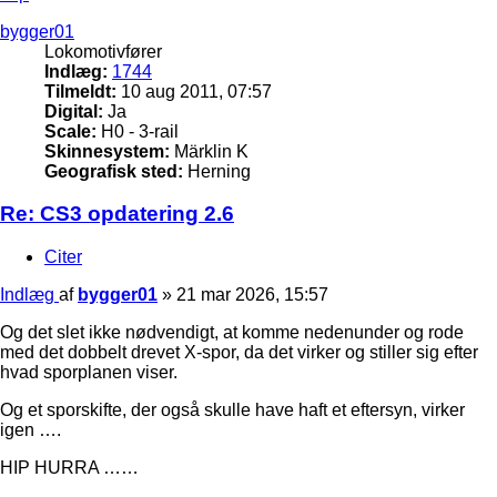
bygger01
Lokomotivfører
Indlæg:
1744
Tilmeldt:
10 aug 2011, 07:57
Digital:
Ja
Scale:
H0 - 3-rail
Skinnesystem:
Märklin K
Geografisk sted:
Herning
Re: CS3 opdatering 2.6
Citer
Indlæg
af
bygger01
»
21 mar 2026, 15:57
Og det slet ikke nødvendigt, at komme nedenunder og rode
med det dobbelt drevet X-spor, da det virker og stiller sig efter
hvad sporplanen viser.
Og et sporskifte, der også skulle have haft et eftersyn, virker
igen ….
HIP HURRA ……