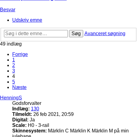
Besvar
Udskriv emne
Søg
Avanceret søgning
49 indlæg
Forrige
1
2
3
4
5
Næste
HenningS
Godsforvalter
Indlæg:
130
Tilmeldt:
26 feb 2021, 20:59
Digital:
Ja
Scale:
H0 - 3-rail
Skinnesystem:
Märklin C Märklin K Märklin M på min
julebane