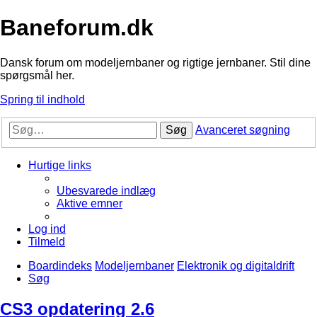
Baneforum.dk
Dansk forum om modeljernbaner og rigtige jernbaner. Stil dine
spørgsmål her.
Spring til indhold
Søg
Avanceret søgning
Hurtige links
Ubesvarede indlæg
Aktive emner
Log ind
Tilmeld
Boardindeks
Modeljernbaner
Elektronik og digitaldrift
Søg
CS3 opdatering 2.6