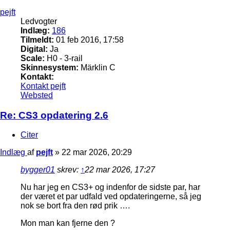
pejft
Ledvogter
Indlæg:
186
Tilmeldt:
01 feb 2016, 17:58
Digital:
Ja
Scale:
H0 - 3-rail
Skinnesystem:
Märklin C
Kontakt:
Kontakt pejft
Websted
Re: CS3 opdatering 2.6
Citer
Indlæg
af
pejft
»
22 mar 2026, 20:29
bygger01
skrev:
↑
22 mar 2026, 17:27
Nu har jeg en CS3+ og indenfor de sidste par, har
der været et par udfald ved opdateringerne, så jeg
nok se bort fra den rød prik ….
Mon man kan fjerne den ?