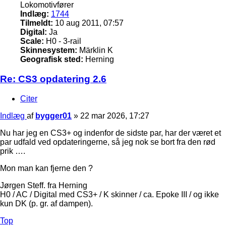
Lokomotivfører
Indlæg:
1744
Tilmeldt:
10 aug 2011, 07:57
Digital:
Ja
Scale:
H0 - 3-rail
Skinnesystem:
Märklin K
Geografisk sted:
Herning
Re: CS3 opdatering 2.6
Citer
Indlæg
af
bygger01
»
22 mar 2026, 17:27
Nu har jeg en CS3+ og indenfor de sidste par, har der været et
par udfald ved opdateringerne, så jeg nok se bort fra den rød
prik ….
Mon man kan fjerne den ?
Jørgen Steff. fra Herning
H0 / AC / Digital med CS3+ / K skinner / ca. Epoke III / og ikke
kun DK (p. gr. af dampen).
Top