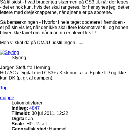
Så til sidst - hvad bruger jeg skærmen på CS3 til, når der leges
- det er nok kun, hvis der skal rangeres, for her synes jeg, det er
lettere med drejeknapperne, når øjnene er på sporene.
Så bemærkningen - Hvorfor i hele taget opdatere i fremtiden -
er på sin vis let, når der ikke skal flere lokomotiver til, og banen
bliver ikke lavet om, når man nu er blevet firs !!!
Men vi skal da på DMJU udstillingen ........
Styring
Jørgen Steff. fra Herning
H0 / AC / Digital med CS3+ / K skinner / ca. Epoke III / og ikke
kun DK (p. gr. af dampen).
Top
moppe
Lokomotivfører
Indlæg:
4847
Tilmeldt:
30 jul 2011, 12:22
Digital:
Ja
Scale:
H0 - 2-rail
Geografisk sted:
Hammel