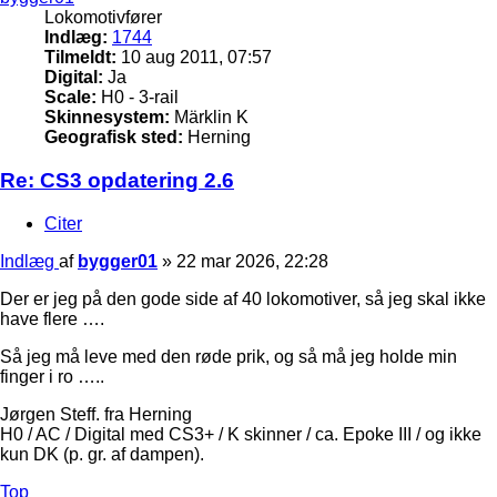
Lokomotivfører
Indlæg:
1744
Tilmeldt:
10 aug 2011, 07:57
Digital:
Ja
Scale:
H0 - 3-rail
Skinnesystem:
Märklin K
Geografisk sted:
Herning
Re: CS3 opdatering 2.6
Citer
Indlæg
af
bygger01
»
22 mar 2026, 22:28
Der er jeg på den gode side af 40 lokomotiver, så jeg skal ikke
have flere ….
Så jeg må leve med den røde prik, og så må jeg holde min
finger i ro …..
Jørgen Steff. fra Herning
H0 / AC / Digital med CS3+ / K skinner / ca. Epoke III / og ikke
kun DK (p. gr. af dampen).
Top