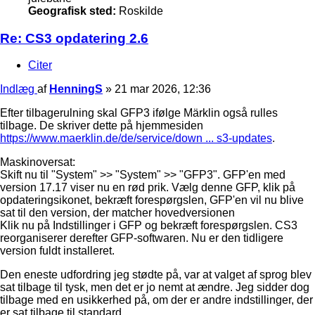
Geografisk sted:
Roskilde
Re: CS3 opdatering 2.6
Citer
Indlæg
af
HenningS
»
21 mar 2026, 12:36
Efter tilbagerulning skal GFP3 ifølge Märklin også rulles
tilbage. De skriver dette på hjemmesiden
https://www.maerklin.de/de/service/down ... s3-updates
.
Maskinoversat:
Skift nu til "System" >> "System" >> "GFP3". GFP'en med
version 17.17 viser nu en rød prik. Vælg denne GFP, klik på
opdateringsikonet, bekræft forespørgslen, GFP'en vil nu blive
sat til den version, der matcher hovedversionen
Klik nu på Indstillinger i GFP og bekræft forespørgslen. CS3
reorganiserer derefter GFP-softwaren. Nu er den tidligere
version fuldt installeret.
Den eneste udfordring jeg stødte på, var at valget af sprog blev
sat tilbage til tysk, men det er jo nemt at ændre. Jeg sidder dog
tilbage med en usikkerhed på, om der er andre indstillinger, der
er sat tilbage til standard.