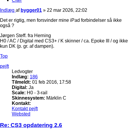
Citer
Indlæg
af
bygger01
»
22 mar 2026, 22:02
Det er rigtig, men forsvinder mine iPad forbindelser så ikke
også ?
Jørgen Steff. fra Herning
H0 / AC / Digital med CS3+ / K skinner / ca. Epoke III / og ikke
kun DK (p. gr. af dampen).
Top
pejft
Ledvogter
Indlæg:
186
Tilmeldt:
01 feb 2016, 17:58
Digital:
Ja
Scale:
H0 - 3-rail
Skinnesystem:
Märklin C
Kontakt:
Kontakt pejft
Websted
Re: CS3 opdatering 2.6