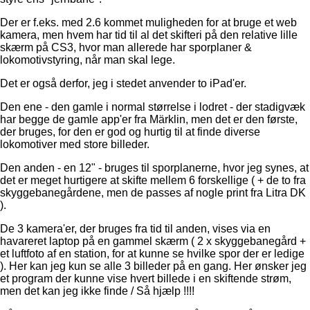
Der er f.eks. med 2.6 kommet muligheden for at bruge et web
kamera, men hvem har tid til al det skifteri på den relative lille
skærm på CS3, hvor man allerede har sporplaner &
lokomotivstyring, når man skal lege.
Det er også derfor, jeg i stedet anvender to iPad'er.
Den ene - den gamle i normal størrelse i lodret - der stadigvæk
har begge de gamle app'er fra Märklin, men det er den første,
der bruges, for den er god og hurtig til at finde diverse
lokomotiver med store billeder.
Den anden - en 12" - bruges til sporplanerne, hvor jeg synes, at
det er meget hurtigere at skifte mellem 6 forskellige ( + de to fra
skyggebanegårdene, men de passes af nogle print fra Litra DK
).
De 3 kamera'er, der bruges fra tid til anden, vises via en
havareret laptop på en gammel skærm ( 2 x skyggebanegård +
et luftfoto af en station, for at kunne se hvilke spor der er ledige
). Her kan jeg kun se alle 3 billeder på en gang. Her ønsker jeg
et program der kunne vise hvert billede i en skiftende strøm,
men det kan jeg ikke finde / Så hjælp !!!!