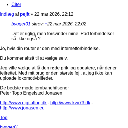
Citer
Indlæg
af
pejft
»
22 mar 2026, 22:12
bygger01
skrev:
↑
22 mar 2026, 22:02
Det er rigtig, men forsvinder mine iPad forbindelser
så ikke også ?
Jo, hvis din router er den med internetforbindelse.
Du kommer altså til at vælge selv.
Jeg ville vælge at få den røde prik, og opdatere, når der er
fejlrettet. Med mit brug er den største fejl, at jeg ikke kan
uploade lokomotivbilleder.
De bedste modeljernbanehilsener
Peter Topp Engelsted Jonasen
http://www.digitaltog.dk
-
http://www.kvv73.dk
-
http://www.jonasen.eu
Top
bygger01