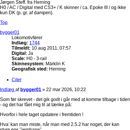
Jørgen Steff. fra Herning
H0 / AC / Digital med CS3+ / K skinner / ca. Epoke III / og ikke
kun DK (p. gr. af dampen).
Top
bygger01
Lokomotivfører
Indlæg:
1744
Tilmeldt:
10 aug 2011, 07:57
Digital:
Ja
Scale:
H0 - 3-rail
Skinnesystem:
Märklin K
Geografisk sted:
Herning
Citer
Indlæg
af
bygger01
»
22 mar 2026, 10:22
Som før skrevet - det gik godt i går med at komme tilbage i tiden
- og det har fået mig til at tænke på:
Hvorfor i hele taget opdatere i fremtiden !
Hva' kan man miste, når man med 2.5.2 har noget, der kan
styre ens "jernbane".