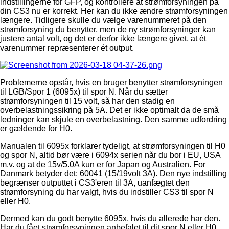
indstillingerne for GFP, og kontrollere at strømforsyningen på
din CS3 nu er korrekt. Her kan du ikke ændre strømforsyningen
længere. Tidligere skulle du vælge varenummeret på den
strømforsyning du benytter, men de ny strømforsyninger kan
justere antal volt, og det er derfor ikke længere givet, at ét
varenummer repræsenterer ét output.
Problemerne opstår, hvis en bruger benytter strømforsyningen
til LGB/Spor 1 (6095x) til spor N. Når du sætter
strømforsyningen til 15 volt, så har den stadig en
overbelastningssikring på 5A. Det er ikke optimalt da de små
ledninger kan skjule en overbelastning. Den samme udfordring
er gældende for H0.
Manualen til 6095x forklarer tydeligt, at strømforsyningen til H0
og spor N, altid bør være i 6094x serien når du bor i EU, USA
m.v. og at de 15v/5.0A kun er for Japan og Australien. For
Danmark betyder det: 60041 (15/19volt 3A). Den nye indstilling
begrænser outputtet i CS3'eren til 3A, uanfægtet den
strømforsyning du har valgt, hvis du indstiller CS3 til spor N
eller H0.
Dermed kan du godt benytte 6095x, hvis du allerede har den.
Har du fået strømforsyningen anbefalet til dit spor N eller H0