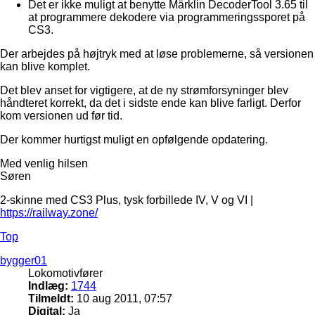
Det er ikke muligt at benytte Märklin DecoderTool 3.65 til
at programmere dekodere via programmeringssporet på
CS3.
Der arbejdes på højtryk med at løse problemerne, så versionen
kan blive komplet.
Det blev anset for vigtigere, at de ny strømforsyninger blev
håndteret korrekt, da det i sidste ende kan blive farligt. Derfor
kom versionen ud før tid.
Der kommer hurtigst muligt en opfølgende opdatering.
Med venlig hilsen
Søren
2-skinne med CS3 Plus, tysk forbillede IV, V og VI |
https://railway.zone/
Top
bygger01
Lokomotivfører
Indlæg:
1744
Tilmeldt:
10 aug 2011, 07:57
Digital:
Ja