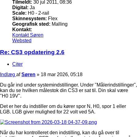
Tilmeldt:
30 jul 2011, 08:36
Digital:
Ja
Scale:
H0 - 2-rail
Skinnesystem:
Flex
Geografisk sted:
Malling
Kontakt:
Kontakt Søren
Websted
Re: CS3 opdatering 2.6
Citer
Indlæg
af
Søren
»
18 mar 2026, 05:18
Du går ind under systemindstillinger. Under "Målerindstillinger",
kan du se hvilken målestok din CS3 er sat til. Din skal være
"H0 19V".
Det er her du indstiller om du kører spor N, H0, spor 1 eller
LGB. LGB giver mulighed for 22 volt ved 5A.
Når du har kontrolleret den indstilling, kan du gå over til