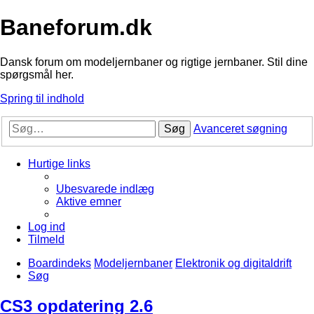
Baneforum.dk
Dansk forum om modeljernbaner og rigtige jernbaner. Stil dine
spørgsmål her.
Spring til indhold
Søg
Avanceret søgning
Hurtige links
Ubesvarede indlæg
Aktive emner
Log ind
Tilmeld
Boardindeks
Modeljernbaner
Elektronik og digitaldrift
Søg
CS3 opdatering 2.6