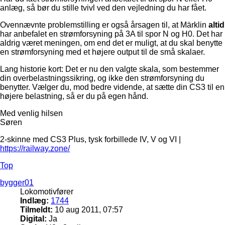
anlæg, så bør du stille tvivl ved den vejledning du har fået.
Ovennævnte problemstilling er også årsagen til, at Märklin
altid
har anbefalet en strømforsyning på 3A til spor N og H0. Det har
aldrig været meningen, om end det er muligt, at du skal benytte
en strømforsyning med et højere output til de små skalaer.
Lang historie kort: Det er nu den valgte skala, som bestemmer
din overbelastningssikring, og ikke den strømforsyning du
benytter. Vælger du, mod bedre vidende, at sætte din CS3 til en
højere belastning, så er du på egen hånd.
Med venlig hilsen
Søren
2-skinne med CS3 Plus, tysk forbillede IV, V og VI |
https://railway.zone/
Top
bygger01
Lokomotivfører
Indlæg:
1744
Tilmeldt:
10 aug 2011, 07:57
Digital:
Ja