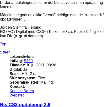
Er der anbefalinger / eller er det blot at vente til en opdatering
kommer !
Märklin har godt nok ikke "været" heldige med de "fremskridt /
opdateringer" …..
Jørgen Steff. fra Herning
H0 / AC / Digital med CS3+ / K skinner / ca. Epoke III / og ikke
kun DK (p. gr. af dampen).
Top
Søren
Lokomotivfører
Indlæg:
5460
Tilmeldt:
30 jul 2011, 08:36
Digital:
Ja
Scale:
H0 - 2-rail
Skinnesystem:
Flex
Geografisk sted:
Malling
Kontakt:
Kontakt Søren
Websted
Re: CS3 opdatering 2.6