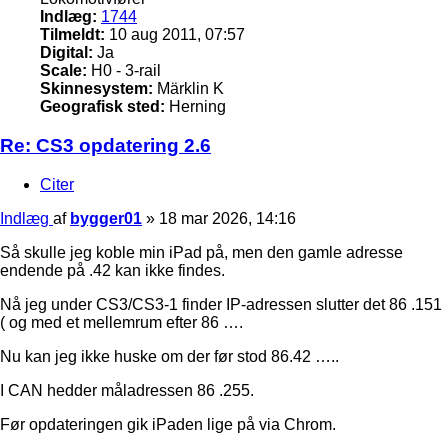
Indlæg:
1744
Tilmeldt:
10 aug 2011, 07:57
Digital:
Ja
Scale:
H0 - 3-rail
Skinnesystem:
Märklin K
Geografisk sted:
Herning
Re: CS3 opdatering 2.6
Citer
Indlæg
af
bygger01
»
18 mar 2026, 14:16
Så skulle jeg koble min iPad på, men den gamle adresse
endende på .42 kan ikke findes.
Nå jeg under CS3/CS3-1 finder IP-adressen slutter det 86 .151
( og med et mellemrum efter 86 ….
Nu kan jeg ikke huske om der før stod 86.42 …..
I CAN hedder måladressen 86 .255.
Før opdateringen gik iPaden lige på via Chrom.