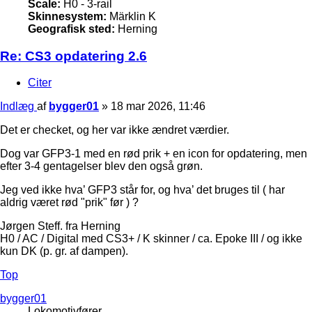
Scale:
H0 - 3-rail
Skinnesystem:
Märklin K
Geografisk sted:
Herning
Re: CS3 opdatering 2.6
Citer
Indlæg
af
bygger01
»
18 mar 2026, 11:46
Det er checket, og her var ikke ændret værdier.
Dog var GFP3-1 med en rød prik + en icon for opdatering, men
efter 3-4 gentagelser blev den også grøn.
Jeg ved ikke hva’ GFP3 står for, og hva’ det bruges til ( har
aldrig været rød "prik" før ) ?
Jørgen Steff. fra Herning
H0 / AC / Digital med CS3+ / K skinner / ca. Epoke III / og ikke
kun DK (p. gr. af dampen).
Top
bygger01
Lokomotivfører