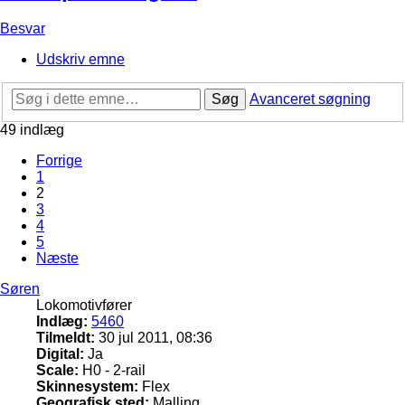
Besvar
Udskriv emne
Søg
Avanceret søgning
49 indlæg
Forrige
1
2
3
4
5
Næste
Søren
Lokomotivfører
Indlæg:
5460
Tilmeldt:
30 jul 2011, 08:36
Digital:
Ja
Scale:
H0 - 2-rail
Skinnesystem:
Flex
Geografisk sted:
Malling