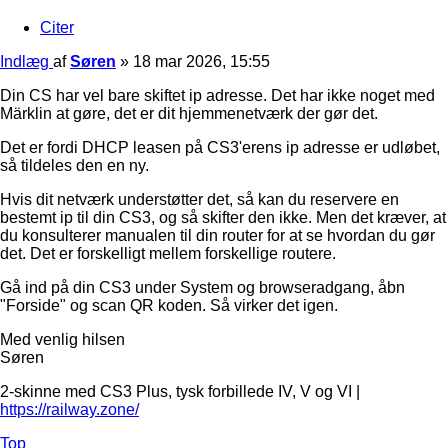
Citer
Indlæg
af
Søren
»
18 mar 2026, 15:55
Din CS har vel bare skiftet ip adresse. Det har ikke noget med
Märklin at gøre, det er dit hjemmenetværk der gør det.
Det er fordi DHCP leasen på CS3'erens ip adresse er udløbet,
så tildeles den en ny.
Hvis dit netværk understøtter det, så kan du reservere en
bestemt ip til din CS3, og så skifter den ikke. Men det kræver, at
du konsulterer manualen til din router for at se hvordan du gør
det. Det er forskelligt mellem forskellige routere.
Gå ind på din CS3 under System og browseradgang, åbn
"Forside" og scan QR koden. Så virker det igen.
Med venlig hilsen
Søren
2-skinne med CS3 Plus, tysk forbillede IV, V og VI |
https://railway.zone/
Top