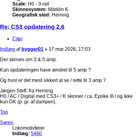
Scale:
H0 - 3-rail
Skinnesystem:
Märklin K
Geografisk sted:
Herning
Re: CS3 opdatering 2.6
Citer
Indlæg
af
bygger01
»
17 mar 2026, 17:03
Der skrives om 3 & 5 amp.
Kan opdateringen have ændret til 5 amp ?
Og hvor er det mest sikkert at se / rette til 3 amp ?
Jørgen Steff. fra Herning
H0 / AC / Digital med CS3+ / K skinner / ca. Epoke III / og ikke
kun DK (p. gr. af dampen).
Top
Søren
Lokomotivfører
Indlæg:
5460