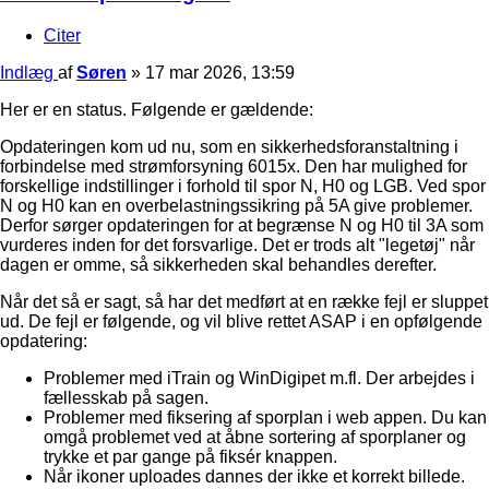
Citer
Indlæg
af
Søren
»
17 mar 2026, 13:59
Her er en status. Følgende er gældende:
Opdateringen kom ud nu, som en sikkerhedsforanstaltning i
forbindelse med strømforsyning 6015x. Den har mulighed for
forskellige indstillinger i forhold til spor N, H0 og LGB. Ved spor
N og H0 kan en overbelastningssikring på 5A give problemer.
Derfor sørger opdateringen for at begrænse N og H0 til 3A som
vurderes inden for det forsvarlige. Det er trods alt "legetøj" når
dagen er omme, så sikkerheden skal behandles derefter.
Når det så er sagt, så har det medført at en række fejl er sluppet
ud. De fejl er følgende, og vil blive rettet ASAP i en opfølgende
opdatering:
Problemer med iTrain og WinDigipet m.fl. Der arbejdes i
fællesskab på sagen.
Problemer med fiksering af sporplan i web appen. Du kan
omgå problemet ved at åbne sortering af sporplaner og
trykke et par gange på fiksér knappen.
Når ikoner uploades dannes der ikke et korrekt billede.