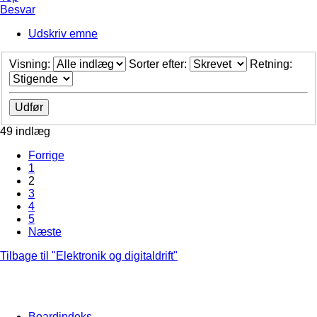
Besvar
Udskriv emne
Visning:
Sorter efter:
Retning:
49 indlæg
Forrige
1
2
3
4
5
Næste
Tilbage til "Elektronik og digitaldrift"
Boardindeks