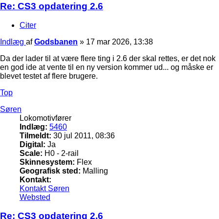
Re: CS3 opdatering 2.6
Citer
Indlæg
af
Godsbanen
»
17 mar 2026, 13:38
Da der lader til at være flere ting i 2.6 der skal rettes, er det nok
en god ide at vente til en ny version kommer ud... og måske er
blevet testet af flere brugere.
Top
Søren
Lokomotivfører
Indlæg:
5460
Tilmeldt:
30 jul 2011, 08:36
Digital:
Ja
Scale:
H0 - 2-rail
Skinnesystem:
Flex
Geografisk sted:
Malling
Kontakt:
Kontakt Søren
Websted
Re: CS3 opdatering 2.6